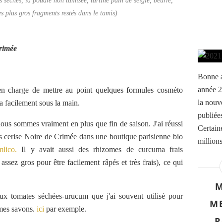
s séchés, la poudre non tamisée, tartine pain de seigle, beurre,
s plus gros fragments restés dans le tamis)
Crimée
Bonne a
année 2
 en charge de mettre au point quelques formules cosméto
la nouv
 a facilement sous la main.
publiées
ous sommes vraiment en plus que fin de saison. J'ai réussi
Certaine
es cerise Noire de Crimée dans une boutique parisienne bio
million
mlico.
Il y avait aussi des rhizomes de curcuma frais
 assez gros pour être facilement râpés et très frais), ce qui
M
eux tomates séchées-urucum que j'ai souvent utilisé pour
ME
mes savons.
ici
par exemple.
P