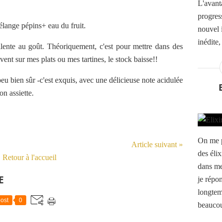
L'avant
progres
mélange pépins+ eau du fruit.
nouvel 
inédite,
llente au goût. Théoriquement, c'est pour mettre dans des
nt sur mes plats ou mes tartines, le stock baisse!!
peu bien sûr -c'est exquis, avec une délicieuse note acidulée
on assiette.
On me p
Article suivant »
des élix
Retour à l'accueil
dans me
E
je répo
longtemp
ost
0
beaucou