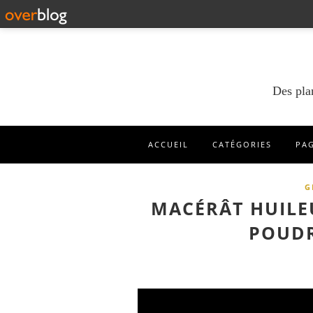
Des pla
ACCUEIL
CATÉGORIES
PA
G
MACÉRÂT HUILE
POUDR