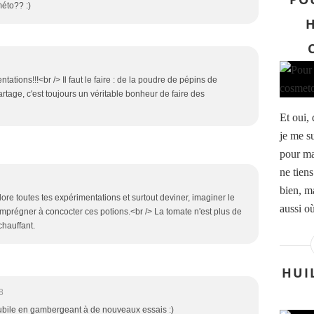
éto?? :)
H
ations!!!<br /> Il faut le faire : de la poudre de pépins de
rtage, c'est toujours un véritable bonheur de faire des
Et oui,
je me s
pour ma
ne tiens
bien, ma
dore toutes tes expérimentations et surtout deviner, imaginer le
aussi où
 t'imprégner à concocter ces potions.<br /> La tomate n'est plus de
chauffant.
HUI
8
e jubile en gambergeant à de nouveaux essais :)