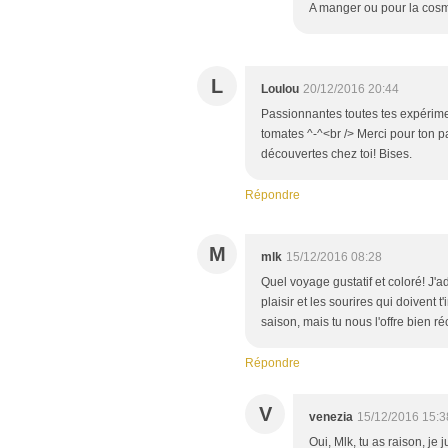
A manger ou pour la cosm
L
Loulou
20/12/2016 20:44
Passionnantes toutes tes expériment
tomates ^-^<br /> Merci pour ton pa
découvertes chez toi! Bises.
Répondre
M
mlk
15/12/2016 08:28
Quel voyage gustatif et coloré! J'a
plaisir et les sourires qui doivent
saison, mais tu nous l'offre bien ré
Répondre
V
venezia
15/12/2016 15:3
Oui, Mlk, tu as raison, j