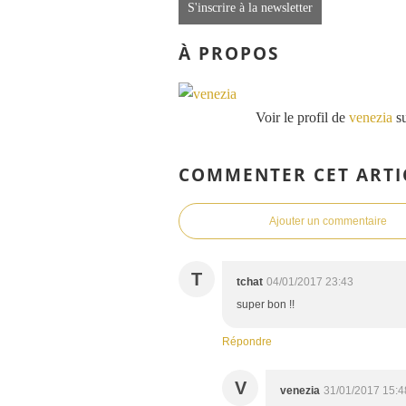
S'inscrire à la newsletter
À PROPOS
Voir le profil de
venezia
su
COMMENTER CET ARTI
Ajouter un commentaire
T
tchat
04/01/2017 23:43
super bon !!
Répondre
V
venezia
31/01/2017 15:4