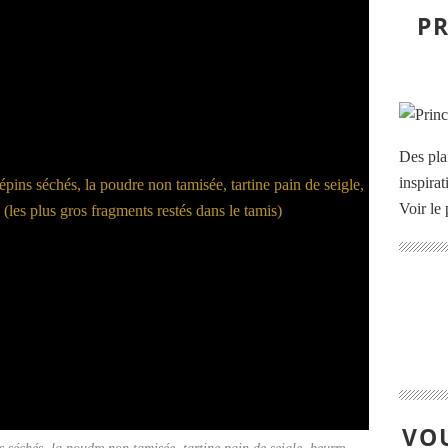
PR
Des pla
inspira
Voir le 
VOU