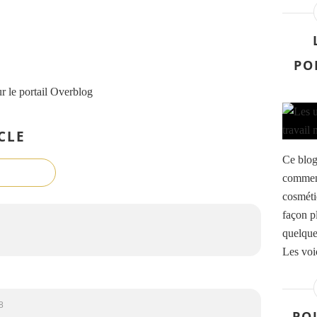
PO
r le portail Overblog
CLE
Ce blog
commenc
cosmétiq
façon p
quelque
Les voi
8
POU