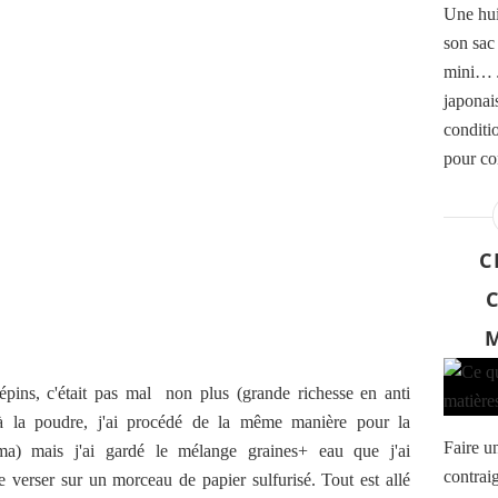
Une huil
son sac
mini… J
japonai
conditi
pour co
C
épins, c'était pas mal non plus (grande richesse en anti
 à la poudre, j'ai procédé de la même manière pour la
Faire un
ma) mais j'ai gardé le mélange graines+ eau que j'ai
contrai
e verser sur un morceau de papier sulfurisé. Tout est allé