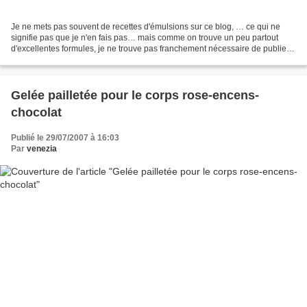
Je ne mets pas souvent de recettes d'émulsions sur ce blog, … ce qui ne
signifie pas que je n'en fais pas… mais comme on trouve un peu partout
d'excellentes formules, je ne trouve pas franchement nécessaire de publier
les miennes… Néanmoins, je fais une...
Gelée pailletée pour le corps rose-encens-
chocolat
Publié le 29/07/2007 à 16:03
Par
venezia