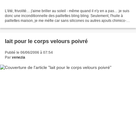
L'été, frivolité… j'aime briller au soleil - même quand il n'y en a pas… je suis
donc une inconditionnelle des paillettes bling bling. Seulement, l'huile à
paillettes maison, je me méfie car sans silicones ou autres ajouts chimico-
techniques, les paillettes...
lait pour le corps velours poivré
Publié le 06/06/2006 à 07:54
Par
venezia