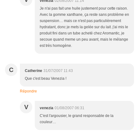
venezia
02/08/2007 11:14
Je n'ai pas fait une huile justement pour cette raison.
Avec la gomme xanthane, ça reste sans problème en
suspension… mais ce n'est pas particulièrement
hydratant, donc je mets la gelée sur du lait. j'ai mis le
produit fini dans un tube acheté chez Aromantic, je
secoue quand meme un peu avant, mais le mélange
est très homogène.
C
Catherine
31/07/2007 11:43
Que c'est beau Venezia !
Répondre
V
venezia
01/08/2007 06:31
C'est l'argousier, le grand responsable de la
couleur…