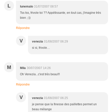
L
lunemalo
31/07/2007 08:57
Tss tss, frivole toi ?? Appétissante, en tout cas, j'imagine très
bien ;-))
Répondre
V
venezia
01/08/2007 06:29
si si, frivole…
M
Mila
30/07/2007 14:26
Oh Venezia...c'est très beau!!!
Répondre
V
venezia
01/08/2007 06:25
je pense que la finesse des paillettes permet un
beau mélange