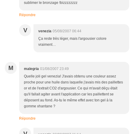
sublimer le bronzage !bizzzzzzzz
Répondre
V
venezia
05/08/2007 06:44
Ça reste très léger, mais l'argousier colore
vraiment…
M
malegria
01/08/2007 23:49
Quelle joli gel venezia! J'avais obtenu une couleur assez
proche pour une huile dans laquelle j'avais mis des paillettes
or et de l'extrait CO2 d'argousier. Ce qui m'avait déçu était
qu'il fallait agiter avant l'application car les paillettent se
déposent au fond. As-tu le même effet avec ton gel à la
gomme xhantane ?
Répondre
V