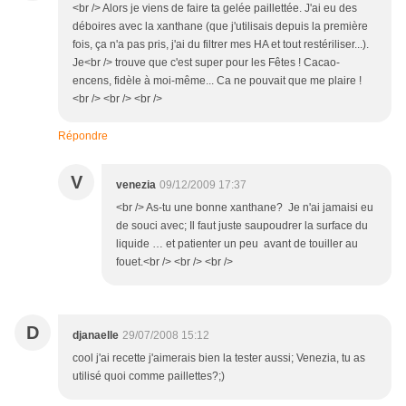
<br /> Alors je viens de faire ta gelée paillettée. J'ai eu des
déboires avec la xanthane (que j'utilisais depuis la première
fois, ça n'a pas pris, j'ai du filtrer mes HA et tout restériliser...).
Je<br /> trouve que c'est super pour les Fêtes ! Cacao-
encens, fidèle à moi-même... Ca ne pouvait que me plaire !
<br /> <br /> <br />
Répondre
V
venezia
09/12/2009 17:37
<br /> As-tu une bonne xanthane? Je n'ai jamaisi eu
de souci avec; Il faut juste saupoudrer la surface du
liquide … et patienter un peu avant de touiller au
fouet.<br /> <br /> <br />
D
djanaelle
29/07/2008 15:12
cool j'ai recette j'aimerais bien la tester aussi; Venezia, tu as
utilisé quoi comme paillettes?;)