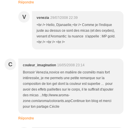
Répondre
V
venezia
29/07/2008 22:39
<br /> Hello, Djanaelle,<br /> Comme je l'indique
juste au dessus ce sont des micas (et des oxydes),
venant d'Aromantic: la nuance s'appelle : MP gold.
<br /> <br /> <br />
C
couleur_imagination
16/05/2008 23:14
Bonsoir Venezia,novice en matière de cosméto mais fort
intéressée, je me permets une petite remarque sur la
compositon de ton gel dont la couleur est superbe ... pour
avoir des effets paillettes sur le corps, il te suffirait d'ajouter
des micas ...http://www.aroma-
zone.com/aroma/colorants.aspContinue ton blog et merci
pour ton partage.Cécile
Répondre