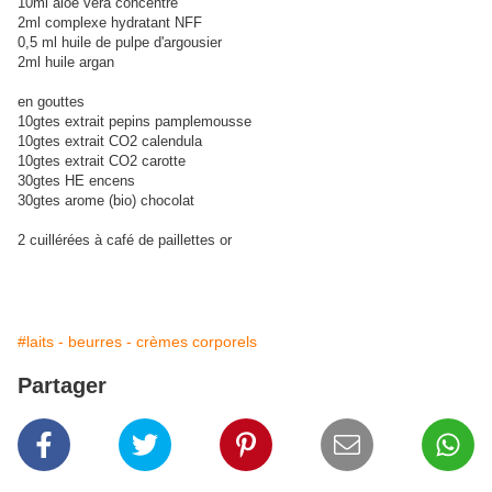
10ml aloe vera concentré
2ml complexe hydratant NFF
0,5 ml huile de pulpe d'argousier
2ml huile argan
en gouttes
10gtes extrait pepins pamplemousse
10gtes extrait CO2 calendula
10gtes extrait CO2 carotte
30gtes HE encens
30gtes arome (bio) chocolat
2 cuillérées à café de paillettes or
#laits - beurres - crèmes corporels
Partager