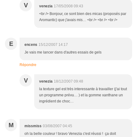
V
venezia
17/05/2008 09:43
<br /> Bonjour, ce sont bien des micas (proposés par
Aromantic) que j'avais mis… <br /> <br /> <br />
E
encens
15/12/2007 14:17
Je vais me lancer dans d'autres essais de gels
Répondre
V
venezia
18/12/2007 09:48
la texture gel est très interessante à travailler (j'ai tout
un programme prévu… ) et la gomme xanthane un
ingrédient de choc…
M
missmiss
03/08/2007 04:45
oh la belle couleur ! bravo Venezia c'est réussi ! ça doit