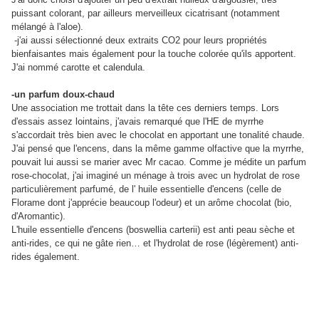
puissant colorant, par ailleurs merveilleux cicatrisant (notamment
mélangé à l'aloe).
-j'ai aussi sélectionné deux extraits CO2 pour leurs propriétés
bienfaisantes mais également pour la touche colorée qu'ils apportent.
J'ai nommé carotte et calendula.
-un parfum doux-chaud
Une association me trottait dans la tête ces derniers temps. Lors
d'essais assez lointains, j'avais remarqué que l'HE de myrrhe
s'accordait très bien avec le chocolat en apportant une tonalité chaude.
J'ai pensé que l'encens, dans la même gamme olfactive que la myrrhe,
pouvait lui aussi se marier avec Mr cacao. Comme je médite un parfum
rose-chocolat, j'ai imaginé un ménage à trois avec un hydrolat de rose
particulièrement parfumé, de l' huile essentielle d'encens (celle de
Florame dont j'apprécie beaucoup l'odeur) et un arôme chocolat (bio,
d'Aromantic).
L'huile essentielle d'encens (boswellia carterii) est anti peau sèche et
anti-rides, ce qui ne gâte rien… et l'hydrolat de rose (légèrement) anti-
rides également.