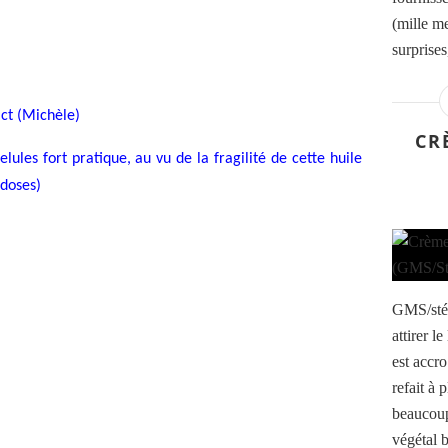
(mille me
surprises
ct (Michèle)
CR
ules fort pratique, au vu de la fragilité de cette huile
 doses)
GMS/stéa
attirer le
est accr
refait à 
beaucoup
végétal b