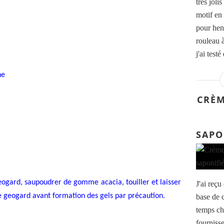
très joli
motif en 
pour hen
rouleau à
j'ai test
ne
CRÈM
SAPO
e geogard, saupoudrer de gomme acacia, touiller et laisser
J'ai reç
 le geogard avant formation des gels par précaution.
base de 
temps ch
fournisse