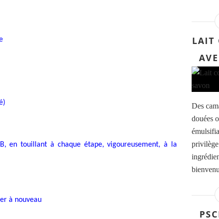
LAIT
e
AVE
é)
Des cama
douées o
émulsifi
privilège
B, en touillant à chaque étape, vigoureusement, à la
ingrédien
bienvenu 
ller à nouveau
PSC