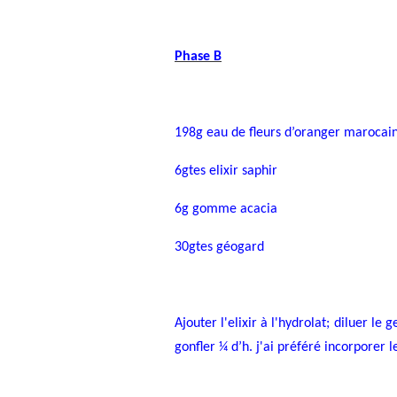
Phase B
198g eau de fleurs d’oranger marocai
6gtes elixir saphir
6g gomme acacia
30gtes géogard
Ajouter l'elixir à l'hydrolat; diluer l
gonfler ¼ d’h. j'ai préféré incorporer