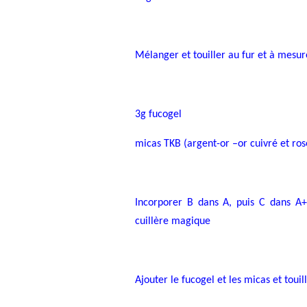
Mélanger et touiller au fur et à mesur
3g fucogel
micas TKB (argent-or –or cuivré et ros
Incorporer B dans A, puis C dans A+
cuillère magique
Ajouter le fucogel et les micas et toui