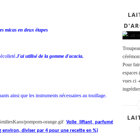
LAI
D'AR
 les micas en deux étapes
Troupeau
décolleté.
J'ai utilisé de la gomme d'acacia.
cérémoni
Pour fair
espaces 
vues ci -
ingrédie
ants ainsi que les instruments nécessaires au touillage.
LAI
Voile liftant parfumé
0g environ, diviser par 4 pour une recette en %)