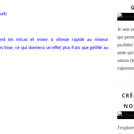
uit)
Je suis e
qui perme
ment les micas et mixer à vitesse rapide au mixeur
pschitter
 lisse, ce qui donnera un effet plus frais que gélifié au
amie qui 
saison (l
vaporiser
CRÈ
NO
J'explore