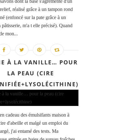
s savons dont la base s'agrémente d'un
relief, réalisé grâce à un tampon rond
né (enfoncé sur la pate grâce à un
 pâtisserie, m'a t elle précisé). Quand
é de mon...
E À LA VANILLE… POUR
LA PEAU (CIRE
NIFIÉE+LYSOLÉCITHINE)
u en cadeau des émulsifants maison à
cire d'abeille et malgé un emploi du
argé, j'ai entamé des tests. Ma
use attitrée en baies de sureau fraîches