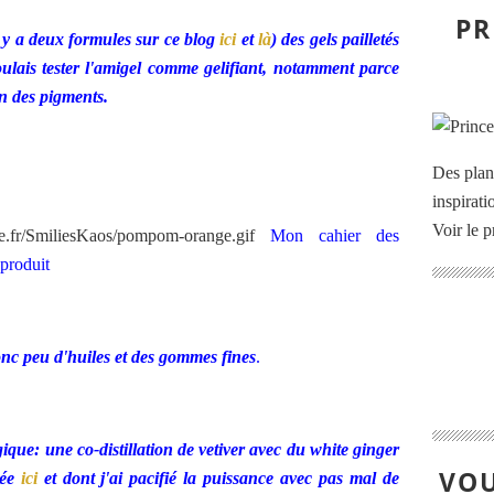
PR
il y a deux formules sur ce blog
ici
et
là
) des gels pailletés
ulais tester l'amigel comme gelifiant, notamment parce
n des pigments.
Des plan
inspirati
Voir le p
Mon cahier des
 produit
nc peu d'huiles et des gommes fines
.
ique: une co-distillation de vetiver avec du white ginger
VOU
tée
ici
et dont j'ai pacifié la puissance avec pas mal de