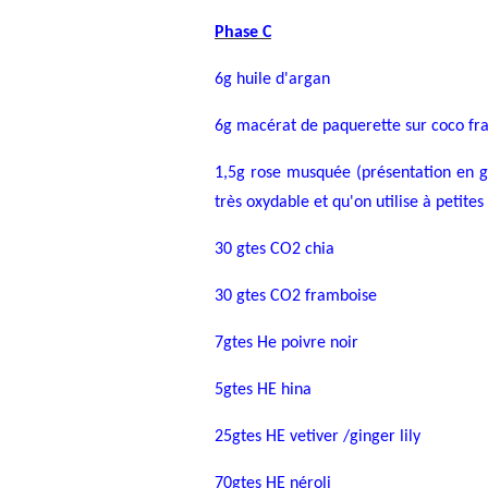
Phase C
6g huile d'argan
6g macérat de paquerette sur coco fra
1,5g rose musquée (présentation en gel
très oxydable et qu'on utilise à petites
30 gtes CO2 chia
30 gtes CO2 framboise
7gtes He poivre noir
5gtes HE hina
25gtes HE vetiver /ginger lily
70gtes HE néroli