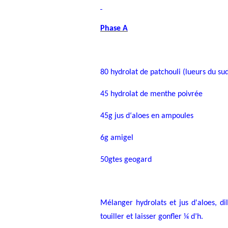
Phase A
80 hydrolat de patchouli (lueurs du su
45 hydrolat de menthe poivrée
45g jus d‘aloes en ampoules
6g amigel
50gtes geogard
Mélanger hydrolats et jus d'aloes, di
touiller et laisser gonfler ¼ d’h.