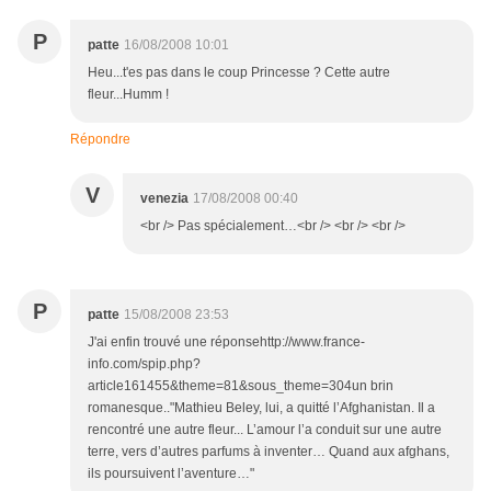
P
patte
16/08/2008 10:01
Heu...t'es pas dans le coup Princesse ? Cette autre
fleur...Humm !
Répondre
V
venezia
17/08/2008 00:40
<br /> Pas spécialement…<br /> <br /> <br />
P
patte
15/08/2008 23:53
J'ai enfin trouvé une réponsehttp://www.france-
info.com/spip.php?
article161455&theme=81&sous_theme=304un brin
romanesque.."Mathieu Beley, lui, a quitté l’Afghanistan. Il a
rencontré une autre fleur... L’amour l’a conduit sur une autre
terre, vers d’autres parfums à inventer… Quand aux afghans,
ils poursuivent l’aventure…"