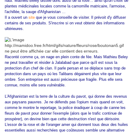
haut. Mathieu Beley distille donc aussi de la rose… ainsi qu'un choix de
plantes médicinales locales comme la camomille matricaire, l'armoise,
l'achillée, la sauge d'Afghanistan …
Il a ouvert un
site
que je vous conseille de visiter. Il prévoit d'y diffuser
certains de ses produits. S'inscrire si on veut obtenir des informations
ultérieures.
Raconté comme ça, on nage en plein conte de fée. Mais Mathieu Beley
ne peut travailler et résider à Jalalabad que parce qu'il est sous la
protection d'un chef de clan. Il parle persan et se déplace sans trop de
protection dans un pays où les Talibans dégainent plus vite que leur
ombre. Son entreprise est aussi précieuse que fragile. Plus elle sera
connue, moins elle sera vulnérable.
L'Afghanistan est la terre de la culture du pavot, qui donne des revenus
aux paysans pauvres. Je ne défends pas l'opium mais quand on voit,
comme le montre le reportage, la police éradiquer à coup de canne les
fleurs de pavot pour donner l'exemple (alors que le trafic continue de
prospérer), on devine bien que cette destruction n'est que dérisoire.
L'essor de la rose et de l'oranger amer qui donnent tous deux des huiles
essentielles aussi recherchées que coûteuses semble une alternative