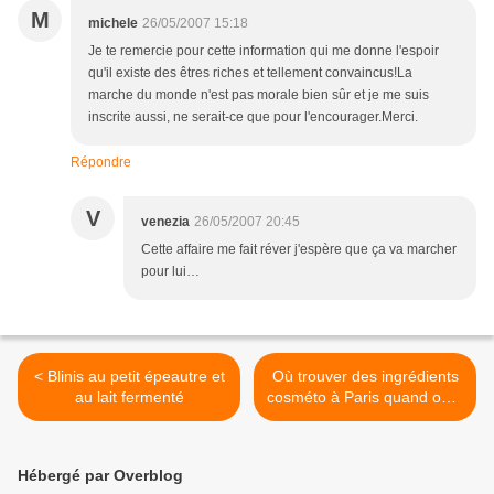
M
michele
26/05/2007 15:18
Je te remercie pour cette information qui me donne l'espoir
qu'il existe des êtres riches et tellement convaincus!La
marche du monde n'est pas morale bien sûr et je me suis
inscrite aussi, ne serait-ce que pour l'encourager.Merci.
Répondre
V
venezia
26/05/2007 20:45
Cette affaire me fait réver j'espère que ça va marcher
pour lui…
< Blinis au petit épeautre et
Où trouver des ingrédients
au lait fermenté
cosméto à Paris quand on a
la flemme de commander
sur le net? >
Hébergé par Overblog