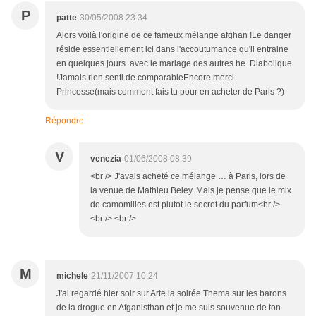
P
patte
30/05/2008 23:34
Alors voilà l'origine de ce fameux mélange afghan !Le danger
réside essentiellement ici dans l'accoutumance qu'il entraine
en quelques jours..avec le mariage des autres he. Diabolique
!Jamais rien senti de comparableEncore merci
Princesse(mais comment fais tu pour en acheter de Paris ?)
Répondre
V
venezia
01/06/2008 08:39
<br /> J'avais acheté ce mélange … à Paris, lors de
la venue de Mathieu Beley. Mais je pense que le mix
de camomilles est plutot le secret du parfum<br />
<br /> <br />
M
michele
21/11/2007 10:24
J'ai regardé hier soir sur Arte la soirée Thema sur les barons
de la drogue en Afganisthan et je me suis souvenue de ton