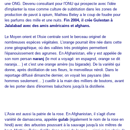
une ONG. Devenu consultant pour l'ONU qui prospecte avec l'idée
d'implanter la rose comme culture de subtitution dans les zones de
production de pavot à opium, Mathieu Beley a le coup de foudre pour
les parfums des mille et une nuits.
Fin 2004, il crée Gulestan à
Jalalabad avec des amis américains et afghans.
Le Moyen orient et l'Asie centrale sont le berceau originel de
nombreuses espèces végétales. L'orange pourrait être née dans cette
zone géographique, où des vallées très protégées permettent
l'épanouissement des agrumes. En Afghanistan, elle y est appelée de
son nom persan
naranj
(le mot a voyagé: en espagnol, orange se dit
naranja… ) et c'est une orange amère (ou bigarade). De la variété qui
donne, après distillation de ses fleurs, le merveilleux néroli. Dans le
reportage diffusé dimanche dernier, on voyait les paysans (des
hommes seulement… ) cueillir à la main des milliers de boutons, avant
de les porter dans d'énormes baluchons jusqu'à la distillerie.
L'Asie est aussi la patrie de la rose. En Afghanistan, il s'agit d'une
variété de damascena, appelée
gulab
(également le nom de la rose en
hindi) avec des arbustes poussant à la sauvage jusqu'à six mêtres de