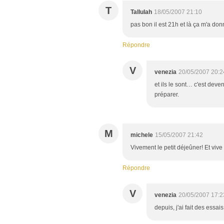
T
Tallulah
18/05/2007 21:10
pas bon il est 21h et là ça m'a donné
Répondre
V
venezia
20/05/2007 20:2
et ils le sont… c'est dev
préparer.
M
michele
15/05/2007 21:42
Vivement le petit déjeûner! Et vive
Répondre
V
venezia
20/05/2007 17:2
depuis, j'ai fait des essais