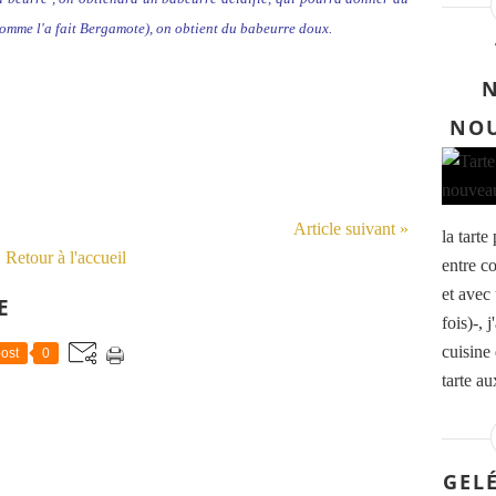
 (comme l'a fait Bergamote), on obtient du babeurre doux.
N
NOU
Article suivant »
la tarte
Retour à l'accueil
entre c
et avec
E
fois)-, 
cuisine 
ost
0
tarte au
GEL