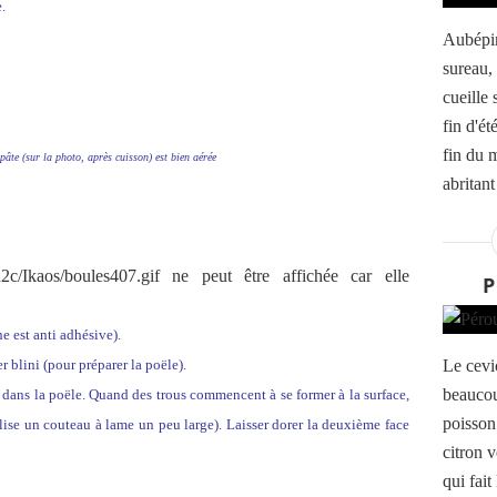
.
Aubépin
sureau, 
cueille 
fin d'ét
fin du 
a pâte (sur la photo, après cuisson) est bien aérée
abritant
P
e est anti adhésive).
r blini (pour préparer la poële).
Le cevi
beaucou
e dans la poële. Quand des trous commencent à se former à la surface,
poisson 
tilise un couteau à lame un peu large). Laisser dorer la deuxième face
citron v
qui fait