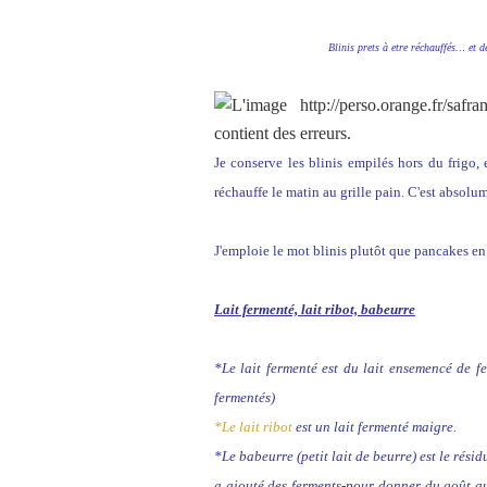
Blinis prets à etre réchauffés… et d
Je conserve les blinis empilés hors du frigo
réchauffe le matin au grille pain. C'est absolu
J'emploie le mot blinis plutôt que pancakes en 
Lait fermenté, lait ribot, babeurre
*Le lait fermenté est du lait ensemencé de fe
fermentés)
*Le lait ribot
est un lait fermenté maigre.
*Le babeurre (petit lait de beurre) est le rés
a ajouté des ferments-pour donner du goût au