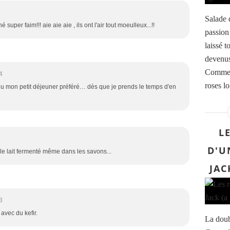
Salade 
 super faim!!! aie aie aie , ils ont l'air tout moeulleux...!!
passion 
laissé t
devenus
Comme o
4
roses lo
enu mon petit déjeuner préféré… dès que je prends le temps d'en
L
D'U
 le lait fermenté même dans les savons...
JAC
3
 avec du kefir.
La doub