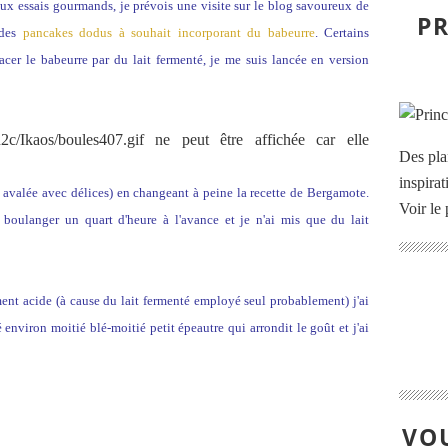
ux essais gourmands, je prévois une visite sur le blog savoureux de
PR
 des
pancakes dodus à souhait incorporant du babeurre
. Certains
er le babeurre par du lait fermenté, je me suis lancée en version
Des pla
inspira
t avalée avec délices) en changeant à peine la recette de Bergamote.
Voir le 
 boulanger un quart d'heure à l'avance et je n'ai mis que du lait
ment acide (à cause du lait fermenté employé seul probablement) j'ai
 environ moitié blé-moitié petit épeautre qui arrondit le goût et j'ai
VOU