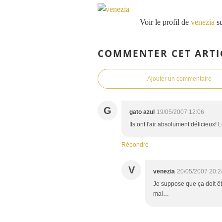
Voir le profil de
venezia
su
COMMENTER CET ARTI
Ajouter un commentaire
G
gato azul
19/05/2007 12:06
Ils ont l'air absolument délicieux! L
Répondre
V
venezia
20/05/2007 20:2
Je suppose que ça doit êt
mal…