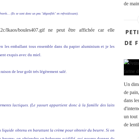
de main.
évorés… (Ils se sont donc un peu "dégonflés" en refroidissant).
PET
DE 
, en les emballant tous ensemble dans du papier aluminium et je les
ment exquis avec du miel.
raison de leur goût trés légèrement salé.
Un dima
de pain
dans les
rments lactiques. (Le yaourt appartient donc à la famille des laits
d'intern
un tout 
de lenti
idu liquide obtenu en barattant la crème pour obtenir du beurre. Si on
 beurre-, on obtiendra un babeurre acidifié, qui pourra donner du