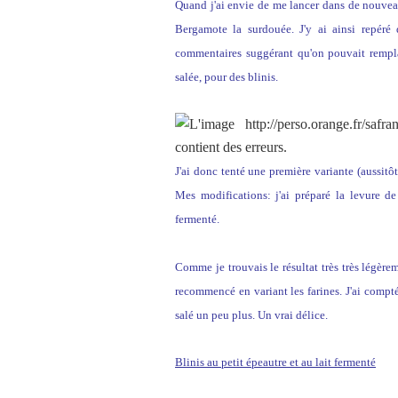
Quand j'ai envie de me lancer dans de nouvea
Bergamote la surdouée. J'y ai ainsi repéré
commentaires suggérant qu'on pouvait remplac
salée, pour des blinis.
J'ai donc tenté une première variante (aussitô
Mes modifications: j'ai préparé la levure de
fermenté.
Comme je trouvais le résultat très très légère
recommencé en variant les farines. J'ai compté
salé un peu plus. Un vrai délice.
Blinis au petit épeautre et au lait fermenté