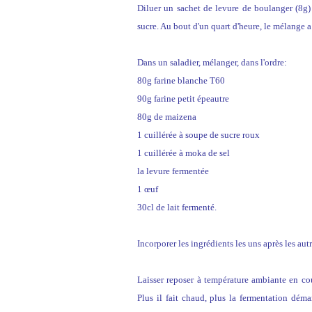
Diluer un sachet de levure de boulanger (8g) 
sucre. Au bout d'un quart d'heure, le mélange 
Dans un saladier, mélanger, dans l'ordre:
80g farine blanche T60
90g farine petit épeautre
80g de maizena
1 cuillérée à soupe de sucre roux
1 cuillérée à moka de sel
la levure fermentée
1 œuf
30cl de lait fermenté.
Incorporer les ingrédients les uns après les autr
Laisser reposer à température ambiante en couv
Plus il fait chaud, plus la fermentation dé