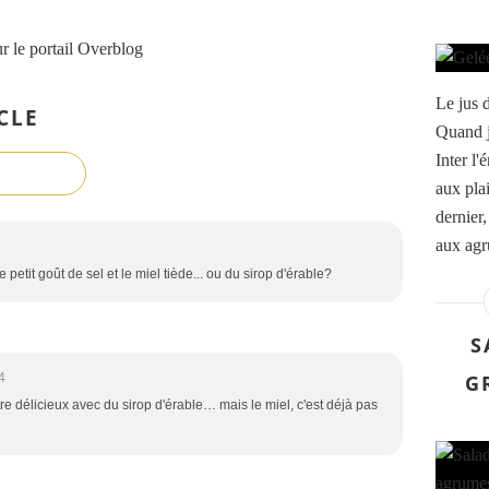
r le portail Overblog
Le jus d
CLE
Quand j
Inter l
aux plai
dernier,
aux agr
e petit goût de sel et le miel tiède... ou du sirop d'érable?
S
G
4
re délicieux avec du sirop d'érable… mais le miel, c'est déjà pas