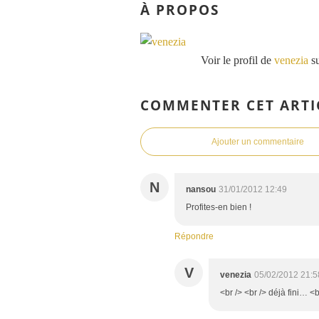
À PROPOS
Voir le profil de
venezia
su
COMMENTER CET ARTI
Ajouter un commentaire
N
nansou
31/01/2012 12:49
Profites-en bien !
Répondre
V
venezia
05/02/2012 21:5
<br /> <br /> déjà fini… <b