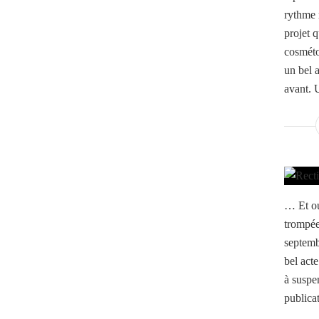
rythme r
projet q
cosméto
un bel 
avant. U
… Et ou
trompée
septembr
bel act
à suspe
publicat