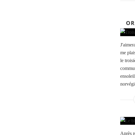
OR
J'aimera
me plai
le trois
commun 
ensolei
norvégi
Après r