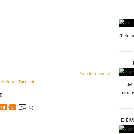
(Inde, 
Article suivant »
Retour à l'accueil
… plein
mystère
E
ost
0
DÉM