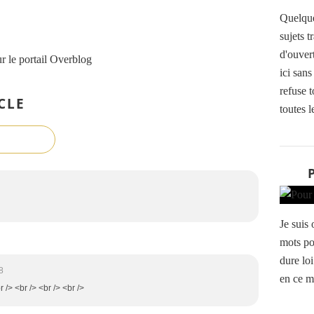
Quelque
sujets t
d'ouvert
r le portail Overblog
ici sans
refuse t
CLE
toutes le
Je suis
mots po
dure lo
8
en ce m
r /> <br /> <br /> <br />