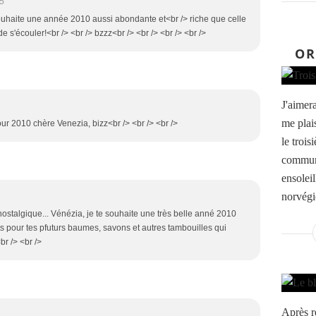
5
souhaite une année 2010 aussi abondante et<br /> riche que celle
 de s'écouler!<br /> <br /> bzzz<br /> <br /> <br /> <br />
OR
J'aimera
me plai
ur 2010 chère Venezia, bizz<br /> <br /> <br />
le trois
commun 
ensolei
norvégi
ostalgique... Vénézia, je te souhaite une très belle anné 2010
s pour tes pfuturs baumes, savons et autres tambouilles qui
br /> <br />
Après r