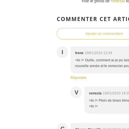
Voir le profil de
venezia
su
COMMENTER CET ARTI
Ajouter un commentaire
I
Irene
19/01/2010 13:34
<br /> Ouille, comment ai-je pu lai
nouvelle année et te remercier pour
Répondre
V
venezia
19/01/2010 19:3
<br /> Plein de bises Irèn
<br />
C