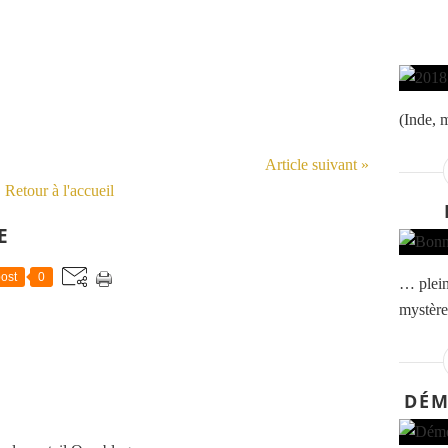
(Inde, 
Article suivant »
Retour à l'accueil
E
ost
0
… plein
mystère
DÉM