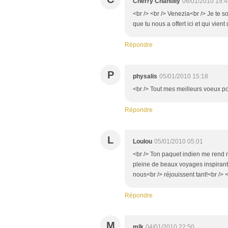
Cherry Chantilly
06/01/2010 19:4
<br /> <br /> Venezia<br /> Je te 
que tu nous a offert ici et qui vient
Répondre
P
physalis
05/01/2010 15:18
<br /> Tout mes meilleurs voeux po
Répondre
L
Loulou
05/01/2010 05:01
<br /> Ton paquet indien me rend n
pleine de beaux voyages inspirant
nous<br /> réjouissent tant!<br /> <
Répondre
M
mlk
04/01/2010 22:50