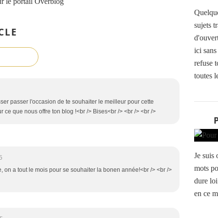
r le portail Overblog
Quelque
sujets t
CLE
d'ouvert
ici sans
refuse t
toutes le
sser passer l'occasion de te souhaiter le meilleur pour cette
 ce que nous offre ton blog !<br /> Bises<br /> <br /> <br />
Je suis
5
mots po
e, on a tout le mois pour se souhaiter la bonen année!<br /> <br />
dure lo
en ce m