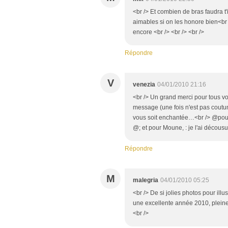
<br /> Et combien de bras faudra t'il
aimables si on les honore bien<br 
encore <br /> <br /> <br />
Répondre
V
venezia
04/01/2010 21:16
<br /> Un grand merci pour tous vo
message (une fois n'est pas coutum
vous soit enchantée…<br /> @pour
@; et pour Moune, : je l'ai décousu
Répondre
M
malegria
04/01/2010 05:25
<br /> De si jolies photos pour illu
une excellente année 2010, pleine 
<br />