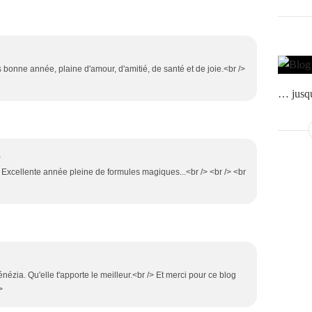
s bonne année, plaine d'amour, d'amitié, de santé et de joie.<br />
… jusqu
1
Excellente année pleine de formules magiques...<br /> <br /> <br
ézia. Qu'elle t'apporte le meilleur.<br /> Et merci pour ce blog
>