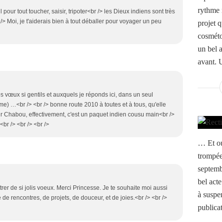
rythme r
 pour tout toucher, saisir, tripoter<br /> les Dieux indiens sont très
/> Moi, je t'aiderais bien à tout déballer pour voyager un peu
projet q
cosméto
un bel 
avant. U
s vœux si gentils et auxquels je réponds ici, dans un seul
e) …<br /> <br /> bonne route 2010 à toutes et à tous, qu'elle
 Chabou, effectivement, c'est un paquet indien cousu main<br />
<br /> <br /> <br />
… Et ou
trompée
septembr
bel act
strer de si jolis voeux. Merci Princesse. Je te souhaite moi aussi
à suspe
de rencontres, de projets, de douceur, et de joies.<br /> <br />
publicat