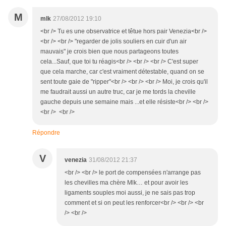
M
mlk
27/08/2012 19:10
<br /> Tu es une observatrice et têtue hors pair Venezia<br />
<br /> <br /> "regarder de jolis souliers en cuir d'un air
mauvais" je crois bien que nous partageons toutes
cela...Sauf, que toi tu réagis<br /> <br /> <br /> C'est super
que cela marche, car c'est vraiment détestable, quand on se
sent toute gaie de "ripper"<br /> <br /> <br /> Moi, je crois qu'il
me faudrait aussi un autre truc, car je me tords la cheville
gauche depuis une semaine mais ...et elle résiste<br /> <br />
<br /> <br />
Répondre
V
venezia
31/08/2012 21:37
<br /> <br /> le port de compensées n'arrange pas
les chevilles ma chère Mlk… et pour avoir les
ligaments souples moi aussi, je ne sais pas trop
comment et si on peut les renforcer<br /> <br /> <br
/> <br />