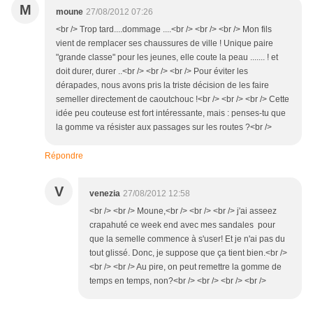
M
moune
27/08/2012 07:26
<br /> Trop tard....dommage ....<br /> <br /> <br /> Mon fils
vient de remplacer ses chaussures de ville ! Unique paire
"grande classe" pour les jeunes, elle coute la peau ....... ! et
doit durer, durer ..<br /> <br /> <br /> Pour éviter les
dérapades, nous avons pris la triste décision de les faire
semeller directement de caoutchouc !<br /> <br /> <br /> Cette
idée peu couteuse est fort intéressante, mais : penses-tu que
la gomme va résister aux passages sur les routes ?<br />
Répondre
V
venezia
27/08/2012 12:58
<br /> <br /> Moune,<br /> <br /> <br /> j'ai asseez
crapahuté ce week end avec mes sandales pour
que la semelle commence à s'user! Et je n'ai pas du
tout glissé. Donc, je suppose que ça tient bien.<br />
<br /> <br /> Au pire, on peut remettre la gomme de
temps en temps, non?<br /> <br /> <br /> <br />