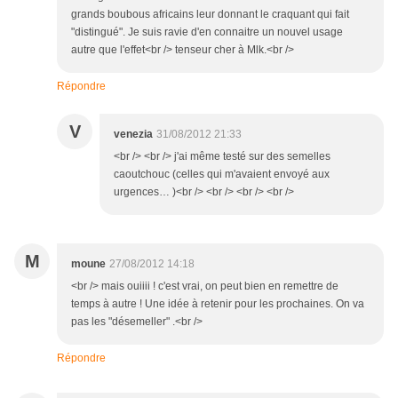
grands boubous africains leur donnant le craquant qui fait
"distingué". Je suis ravie d'en connaitre un nouvel usage
autre que l'effet<br /> tenseur cher à Mlk.<br />
Répondre
V
venezia
31/08/2012 21:33
<br /> <br /> j'ai même testé sur des semelles
caoutchouc (celles qui m'avaient envoyé aux
urgences… )<br /> <br /> <br /> <br />
M
moune
27/08/2012 14:18
<br /> mais ouiiii ! c'est vrai, on peut bien en remettre de
temps à autre ! Une idée à retenir pour les prochaines. On va
pas les "désemeller" .<br />
Répondre