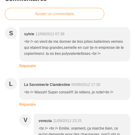
Ajouter un commentaire
S
sylvie
12/09/2012 07:39
<br /> on vient de me donner de tres jolies ballerines vernies
qui etaient trop grandes,semelle en cuir !je m empresse de te
copier!merci .tu es tres polyvalente!bises.<br />
Répondre
L
La Savonnerie Clandestine
05/09/2012 17:30
<br /> Waouh! Super conseil!!! Je retiens, je note!<br />
Répondre
V
venezia
11/09/2012 23:25
<br /> <br /> Emilie, vraiment, ça marche bien, ce
qu'on demande pour des chaussures, non? <br />