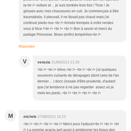
la<br /> voiture et ... je suis tombée trois fois ! Trois ! Je
glissais avec mes chaussures en cuir. Je commençais à être
traumatisée, il pleuvait, il ne faisait pas chaud mais j'ai
continué pieds nus.<br /> Arrivée trempée à notre rendez
vous à Nice !<br /> <br /> <br /> Bon à savoir et merci du
partage Princesse. Bises (enfin) tempérées<br />
Répondre
V
venezia
31/08/2012 21:35
<br /> <br /> Irène,<br /> <br /> <br /> j'ai quelques
souvenirs cuisants de dérapages (dont celui de l'an
dernier… ) donc j'essaie d'être prudente, d'autant
que j'ai tendance à ne pas regarder assez où je
mets les pieds..<br /> <br /> <br /> <br />
M
michele
27/08/2012 16:23
<br /> <br /> <br /> <br /> Merci pour l'astuce!<br /> <br /> <br
/> La gomme acacia sert aussi à amidonner les tissus des