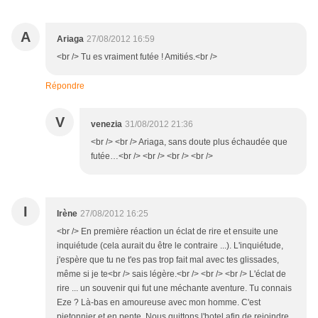
A
Ariaga
27/08/2012 16:59
<br /> Tu es vraiment futée ! Amitiés.<br />
Répondre
V
venezia
31/08/2012 21:36
<br /> <br /> Ariaga, sans doute plus échaudée que
futée…<br /> <br /> <br /> <br />
I
Irène
27/08/2012 16:25
<br /> En première réaction un éclat de rire et ensuite une
inquiétude (cela aurait du être le contraire ...). L'inquiétude,
j'espère que tu ne t'es pas trop fait mal avec tes glissades,
même si je te<br /> sais légère.<br /> <br /> <br /> L'éclat de
rire ... un souvenir qui fut une méchante aventure. Tu connais
Eze ? Là-bas en amoureuse avec mon homme. C'est
pietonnier et en pente. Nous quittons l'hotel afin de rejoindre