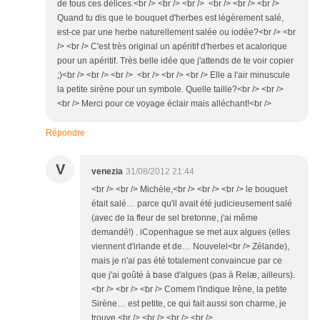
de tous ces délices.<br /> <br /> <br /> <br /> <br /> <br />
Quand tu dis que le bouquet d'herbes est légèrement salé,
est-ce par une herbe naturellement salée ou iodée?<br /> <br
/> <br /> C'est très original un apéritif d'herbes et acalorique
pour un apéritif. Très belle idée que j'attends de te voir copier
;)<br /> <br /> <br /> <br /> <br /> <br /> Elle a l'air minuscule
la petite sirène pour un symbole. Quelle taille?<br /> <br />
<br /> Merci pour ce voyage éclair mais alléchant!<br />
Répondre
V
venezia
31/08/2012 21:44
<br /> <br /> Michèle,<br /> <br /> <br /> le bouquet
était salé… parce qu'il avait été judicieusement salé
(avec de la fleur de sel bretonne, j'ai même
demandé!) . iCopenhague se met aux algues (elles
viennent d'irlande et de… Nouvelel<br /> Zélande),
mais je n'ai pas été totalement convaincue par ce
que j'ai goûté à base d'algues (pas à Relæ, ailleurs).
<br /> <br /> <br /> Comem l'indique Irène, la petite
Sirène… est petite, ce qui fait aussi son charme, je
trouve.<br /> <br /> <br /> <br />