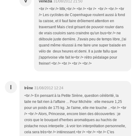
V
venezia
31/08/2012 21:50
<br /> <br /> Mlk,<br /> <br /> <br /> <br /> <br /> <br
/> Les cyclistes de Copenhague roulent aussi à fond
la caisse, et il faut faire drôlement attention en
traversant! Mais c'est grisant de pouvoir rouler dans
de vrais couloirs sans craindre qu'un bus<br /> ne
déboule juste derrière. J'avais peu de temps libre, j'ai
quand même réusssi à me faire une super balade en
vélo de deux heures et demi. Il a juste fallu que
j'apprivoise vite fait le<br /> rétro pédalage pour
freiner! <br /> <br /> <br /> <br />
I
Irène
31/08/2012 12:24
<br /> En pensant à la Petite Sirène, question célébrité, la
taile ne fait rien à l'affaire ... Pour Michèle : elle mesure 1,25
pour un poids de 175 kg. Je l'aime, elle me touche ...<br /> <br
/> <br /> Alors, Princesse, encore bien des découvertes : je
crois que le bouquet d'herbes aromatiques au hachis de
pistache nous interpelle ; à voir ton interprétation personnelle,
cela sera très<br /> intéressant.<br /> <br /> <br /> C'es