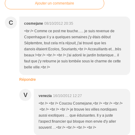
Ajouter un commentaire
C
cosmejane
08/10/2012 20:35
<br /> Comme ce post me touche...... je suis revenue de
Copenhague il y a quelques semaines j'y étais début
Séptembre, tout cela m'a réjouit, j'ai trouvé que les
danois étaient Ecolos, Souriants,<br /> Acceuillants et....très
beaux !<br /> <br /> <br /> j'ai adoré le jardin botanique... il
faut que j'y retourne je suis tombée sous le charme de cette
belle ville.<br />
Répondre
V
venezia
16/10/2012 12:27
<br /> <br /> Coucou Cosmejane,<br /> <br /> <br />
<br /> <br /> <br /> je trouve les villes nordiques
aussi exotiques … que éduisantes. Il y a juste
l'aspect financier qui bloque mon envie d'y aller
souvent …<br /> <br /> <br /> <br />