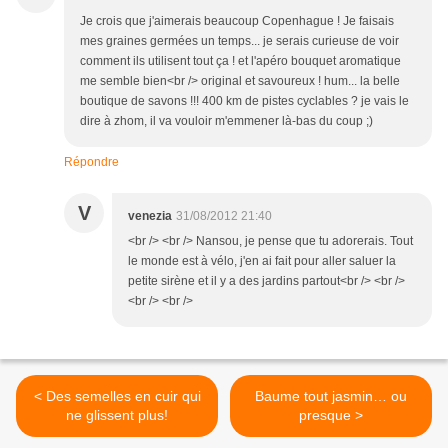
Je crois que j'aimerais beaucoup Copenhague ! Je faisais
mes graines germées un temps... je serais curieuse de voir
comment ils utilisent tout ça ! et l'apéro bouquet aromatique
me semble bien<br /> original et savoureux ! hum... la belle
boutique de savons !!! 400 km de pistes cyclables ? je vais le
dire à zhom, il va vouloir m'emmener là-bas du coup ;)
Répondre
V
venezia
31/08/2012 21:40
<br /> <br /> Nansou, je pense que tu adorerais. Tout
le monde est à vélo, j'en ai fait pour aller saluer la
petite sirène et il y a des jardins partout<br /> <br />
<br /> <br />
< Des semelles en cuir qui
Baume tout jasmin… ou
ne glissent plus!
presque >