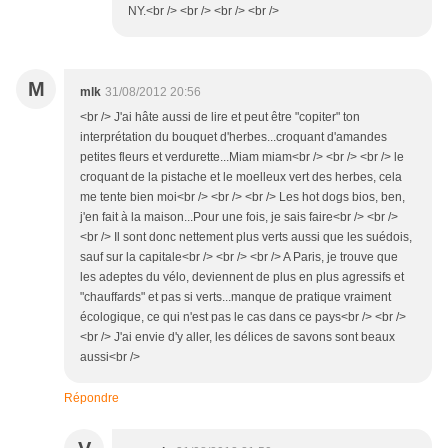
NY.<br /> <br /> <br /> <br />
M
mlk
31/08/2012 20:56
<br /> J'ai hâte aussi de lire et peut être "copiter" ton
interprétation du bouquet d'herbes...croquant d'amandes
petites fleurs et verdurette...Miam miam<br /> <br /> <br /> le
croquant de la pistache et le moelleux vert des herbes, cela
me tente bien moi<br /> <br /> <br /> Les hot dogs bios, ben,
j'en fait à la maison...Pour une fois, je sais faire<br /> <br />
<br /> Il sont donc nettement plus verts aussi que les suédois,
sauf sur la capitale<br /> <br /> <br /> A Paris, je trouve que
les adeptes du vélo, deviennent de plus en plus agressifs et
"chauffards" et pas si verts...manque de pratique vraiment
écologique, ce qui n'est pas le cas dans ce pays<br /> <br />
<br /> J'ai envie d'y aller, les délices de savons sont beaux
aussi<br />
Répondre