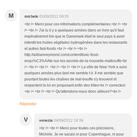
M
michele
01/09/2012 09:35
<br /> Merci pour ces informations complémentaires.<br /> <br
/> <br /> J'ai lu il y a quelques années dans un livre qu'il faut
impérativemnt lire que le Danemark était le seul pays à avoir
interdit les huiles végétales hydrogénées dans les restaurants
et autres fast-foods.<br /> <br /> <br />
http://williamreymond.com/content/toxic-food-
enqu%C3%AAte-sur-les-secrets-de-la-nouvelle-malbouffe<br
/> <br /> <br /> <br /> <br /> <br /> La ville de New York a suivi
quelques années plus tard me semble t-il. Il me semble que
pourtant toutes les chaînes de mal-bouffe s'y trouvent et
respectent la loi en proposant enfin des frites<br /> correctes!
<br /> <br /> <br /> Qu'attendons-nous donc ailleurs?<br />
Répondre
V
venezia
04/09/2012 18:39
<br /> <br /> Merci pour toutes ces précisions,
Michèle. Je ne sacais ni pour Copenhague, ni pour