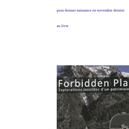
pour donner naissance en novembre dernier
au livre