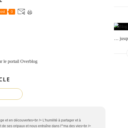
ost
0
… jusqu
r le portail Overblog
CLE
e et en découvertes<br /> L'humilité à partager et à
it de ses oripaux et nous entraîne dans l'^ma des vies<br />