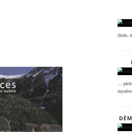
(Inde, 
… plein
mystère
DÉM