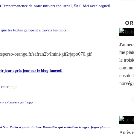
r l'impermanence de notre univers industriel, fût-il bâti avec orgueil
OR
 que les textes galopent à travers les mots.
J'aimera
me plai
le trois
commun 
r jour après jour sur le blog
lunetoil
ensolei
norvégi
 cette
page
soit éclatante ou lasse…
 à Sao Paulo à partir du livre Maravilha qui mettait en images, frigos plus ou
Après r