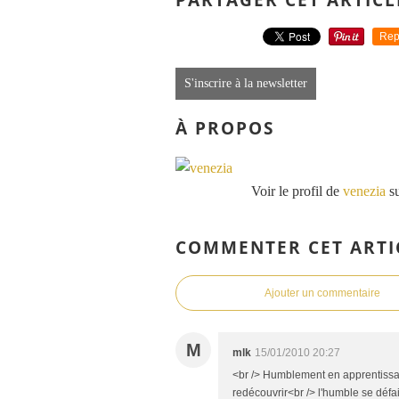
Rep
S'inscrire à la newsletter
À PROPOS
Voir le profil de
venezia
su
COMMENTER CET ARTI
Ajouter un commentaire
M
mlk
15/01/2010 20:27
<br /> Humblement en apprentissag
redécouvrir<br /> l'humble se défa