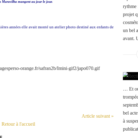
la Maravilha mangent au jour le jour.
rythme r
projet q
cosméto
ières années elle avait monté un atelier photo destiné aux enfants de
un bel 
avant. U
… Et ou
trompée
septembr
bel act
Article suivant »
à suspe
Retour à l'accueil
publicat
E