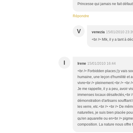
Princesse qui jamais ne fait défaut à
Répondre
V
venezia
15/01/2010 23:3
<br /> Mlk, il y a tant à dé
I
Irene
15/01/2010 16:44
<br /> Forbidden places j'y vais sou
humaine, une leçon d'humilité et 
vivre<br /> pleinement.<br /> <br />
Je me rappelle, il y a peu, avoir vi
immenses locaux désafectés,<br /> 
démonstration d'artisans soufflant l
les verre, etc.<br /> <br /> De mêm
naturelles, je suis bien placée pou
qu'en aquarelle ou en<br /> pigment p
composition. La nature nous offre to