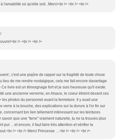
 l'amabilité où qu'elle soit...Merci<br /> <br /> <br />
9
couvrir!<br /> <br /> <br />
vent ; c'est une piqûre de rappel sur la fragilité de toute chose
au lieu de me rendre nostalgique, cela me fait encore davantage
 Ce livre est un témoignage fort et je suis heureuse qu'il existe.
sité une ancienne verrerrie, en Alsace, le coeur étreint devant ces
les photos du personnel avant la fermeture. Il y avait une
e verre à la bouche, des explications sur la dorure à l'or fin sur
e, concernant ton lien tellement intéressant sur les teintures
r savoir que une "terre" vraiment naturelle, tu ne la trouves plus
ur ... et encore, il faut faire très attention et vérifier la
ut.<br /> <br /> Merci Princesse ....<br /> <br /> <br />