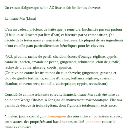
Un extrait d'algues qui selon AZ lisse et fait briller les cheveux
La tisane Mu (Lima)
C'est un cadeau précieux de Patte que je remercie. Enchantée par son parfum
(il faut un seul sachet par litre d'eau) et fascinée par sa composition, j'ai
décidé de la tester aussi en macération huileuse. La plupart de ses ingrédients
m'ont en effet paru particulièrement bénéfiques pour les cheveux.
INCI:
pivoine, racine de persil, chardon, écorce d'orange, réglisse, cyprès,
cannelle, hoelen, amande de pèche, gingembre, rehmannia, c
lou de girofle,
racine de pivoine, ginseng, coptis japonica.
(Or: pivoine contre les irritations du cuir chevelu; gingembre, ginseng et
clou de girofle fortifiants; écorce d'orange, brillance, réglisse, apaisant;
chardon, cheveux secs; cannelle, antiseptique; cyprès, revitalisant)
Considérée comme relaxante et revitalisante,la tisane Mu avait été mise au
point par George Ohsawa, à l'origine du mouvement macrobiotique. Elle m'a
permis de découvrir trois végétaux dont j'ignorais totalement l'existence:
*hoelen: (poria cocos) , un
champignon
des pins riche en potassium et avec,
entre autres, des propriétés anti bactériennes. utilisé
en interne
contre la
chute es cheveux