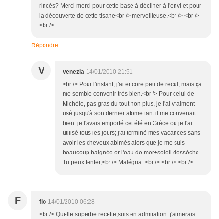
rincés? Merci merci pour cette base à décliner à l'envi et pour
la découverte de cette tisane<br /> merveilleuse.<br /> <br />
<br />
Répondre
V
venezia
14/01/2010 21:51
<br /> Pour l'instant, j'ai encore peu de recul, mais ça
me semble convenir très bien.<br /> Pour celui de
Michèle, pas gras du tout non plus, je l'ai vraiment
usé jusqu'à son dernier atome tant il me convenait
bien. je l'avais emporté cet été en Grèce où je l'ai
utilisé tous les jours; j'ai terminé mes vacances sans
avoir les cheveux abimés alors que je me suis
beaucoup baignée or l'eau de mer+soleil dessèche.
Tu peux tenter,<br /> Malégria. <br /> <br /> <br />
F
flo
14/01/2010 06:28
<br /> Quelle superbe recette,suis en admiration. j'aimerais