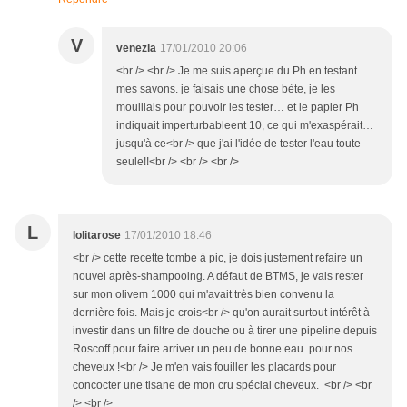
V
venezia
17/01/2010 20:06
<br /> <br /> Je me suis aperçue du Ph en testant
mes savons. je faisais une chose bète, je les
mouillais pour pouvoir les tester… et le papier Ph
indiquait imperturbableent 10, ce qui m'exaspérait…
jusqu'à ce<br /> que j'ai l'idée de tester l'eau toute
seule!!<br /> <br /> <br />
L
lolitarose
17/01/2010 18:46
<br /> cette recette tombe à pic, je dois justement refaire un
nouvel après-shampooing. A défaut de BTMS, je vais rester
sur mon olivem 1000 qui m'avait très bien convenu la
dernière fois. Mais je crois<br /> qu'on aurait surtout intérêt à
investir dans un filtre de douche ou à tirer une pipeline depuis
Roscoff pour faire arriver un peu de bonne eau pour nos
cheveux !<br /> Je m'en vais fouiller les placards pour
concocter une tisane de mon cru spécial cheveux. <br /> <br
/> <br />