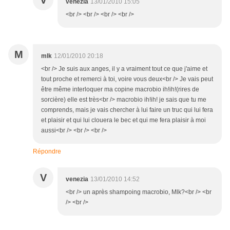
V
venezia
13/01/2010 15:05
<br /> <br /> <br /> <br />
M
mlk
12/01/2010 20:18
<br /> Je suis aux anges, il y a vraiment tout ce que j'aime et
tout proche et remerci à toi, voire vous deux<br /> Je vais peut
être même interloquer ma copine macrobio ih!ih!(rires de
sorcière) elle est très<br /> macrobio ih!ih! je sais que tu me
comprends, mais je vais chercher à lui faire un truc qui lui fera
et plaisir et qui lui clouera le bec et qui me fera plaisir à moi
aussi<br /> <br /> <br />
Répondre
V
venezia
13/01/2010 14:52
<br /> un après shampoing macrobio, Mlk?<br /> <br
/> <br />