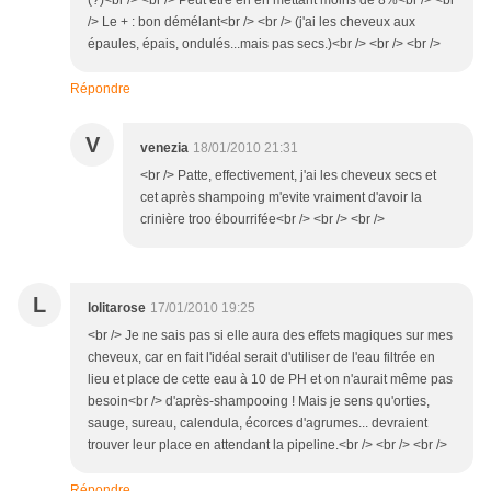
(?)<br /> <br /> Peut être en en mettant moins de 8%<br /> <br
/> Le + : bon démélant<br /> <br /> (j'ai les cheveux aux
épaules, épais, ondulés...mais pas secs.)<br /> <br /> <br />
Répondre
V
venezia
18/01/2010 21:31
<br /> Patte, effectivement, j'ai les cheveux secs et
cet après shampoing m'evite vraiment d'avoir la
crinière troo ébourrifée<br /> <br /> <br />
L
lolitarose
17/01/2010 19:25
<br /> Je ne sais pas si elle aura des effets magiques sur mes
cheveux, car en fait l'idéal serait d'utiliser de l'eau filtrée en
lieu et place de cette eau à 10 de PH et on n'aurait même pas
besoin<br /> d'après-shampooing ! Mais je sens qu'orties,
sauge, sureau, calendula, écorces d'agrumes... devraient
trouver leur place en attendant la pipeline.<br /> <br /> <br />
Répondre