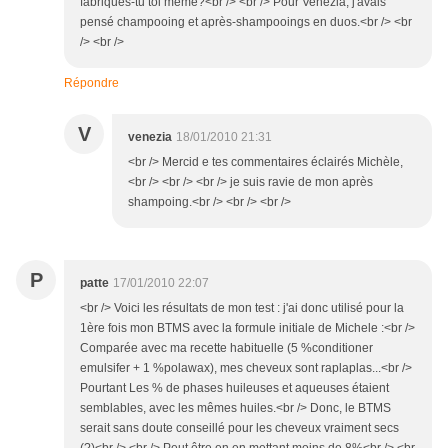
fabriques-tu toi même?<br /> <br /> Pour Venezia, j'avais
pensé champooing et après-shampooings en duos.<br /> <br
/> <br />
Répondre
V
venezia
18/01/2010 21:31
<br /> Mercid e tes commentaires éclairés Michèle,
<br /> <br /> <br /> je suis ravie de mon après
shampoing.<br /> <br /> <br />
P
patte
17/01/2010 22:07
<br /> Voici les résultats de mon test : j'ai donc utilisé pour la
1ère fois mon BTMS avec la formule initiale de Michele :<br />
Comparée avec ma recette habituelle (5 %conditioner
emulsifer + 1 %polawax), mes cheveux sont raplaplas...<br />
Pourtant Les % de phases huileuses et aqueuses étaient
semblables, avec les mêmes huiles.<br /> Donc, le BTMS
serait sans doute conseillé pour les cheveux vraiment secs