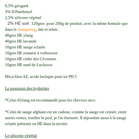
0,5% géogard
3% D Panthenol
2,5%
silicone végétal
2% HE soit
120gtes pour 200g de produit, avec la même formule que
dans le
shampoing
, fait et refait :
40gtes HE ylang
40gtes HE lavande
10gtes HE sauge sclarée
10gtes HE romarin à verbenone
10gtes HE cèdre des Cévennes
10gtes HE nard de Lucknow
Mica bleu AZ; acide lactique pour un PH 5
Le pourquoi des hydrolats
*Celui d'ylang est recommandé pour les cheveux secs.
*Celui de sauge afghane est un cadeau; comme la sauge est censée, entre
autres vertus, tonifier le poil, je l'ai étrennée. Il répondait aussi à la sauge
sclarée présente en HE dans la recette.
Le silicone végétal