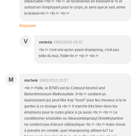
impeccable !<br /> <br /> Je récidiverais en baissant le % et
surtout en l'employant pour le corps, je sens que je vais aimer
la texture<br /> <br /> <br />
Répondre
V
venezia
19/01/2010 19:32
<br /> c'est vrai qu'en avant shampoing, c'est pas
bête du tout, Patte<br /> <br /> <br />
M
michele
18/01/2010 15:37
<br /> Patte, le BTMS est du Cetearyl Alcohol and
Behentrimonium Methosulfate. Il<br /> contient un
épaississant qui peut être trop "lourd" pour tes cheveux si tu le
gardes à ce dosage là.<br /> Il marche très bien dans les
émulsions pour le corps grâce à ça aussi.<br /> <br /> Le
conditionner emulsifier ou Stearamidopropyl Dimethylamine
ne contient pas d'alcool cétéarylique.<br /> <br /> Autre chose
à prendre en compte, quel shampooing utilises-tu? Le