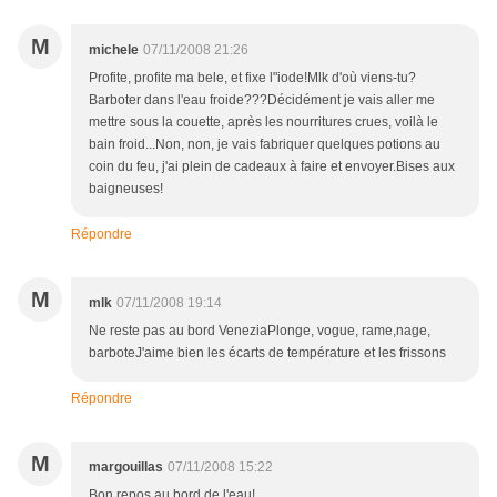
M
michele
07/11/2008 21:26
Profite, profite ma bele, et fixe l"iode!Mlk d'où viens-tu?
Barboter dans l'eau froide???Décidément je vais aller me
mettre sous la couette, après les nourritures crues, voilà le
bain froid...Non, non, je vais fabriquer quelques potions au
coin du feu, j'ai plein de cadeaux à faire et envoyer.Bises aux
baigneuses!
Répondre
M
mlk
07/11/2008 19:14
Ne reste pas au bord VeneziaPlonge, vogue, rame,nage,
barboteJ'aime bien les écarts de température et les frissons
Répondre
M
margouillas
07/11/2008 15:22
Bon repos au bord de l'eau!