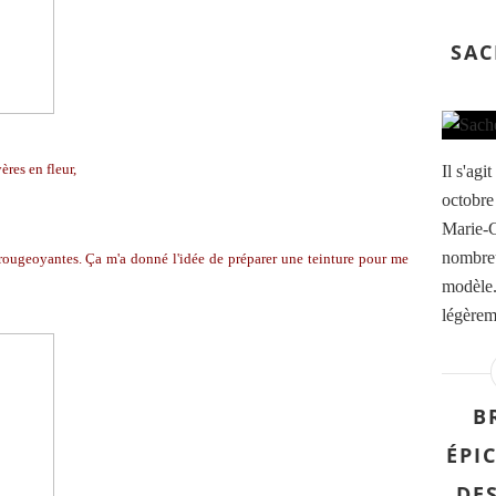
SAC
leur,
Il s'ag
octobre
Marie-Cl
nombreu
ugeoyantes. Ça m'a donné l'idée de préparer une teinture pour me
modèle.
légèreme
B
ÉPI
DE