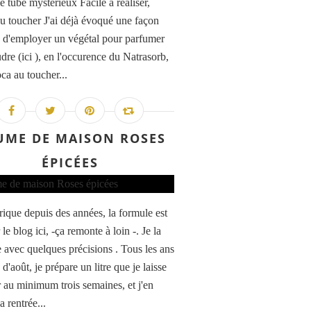
e tube mystérieux Facile à réaliser,
u toucher J'ai déjà évoqué une façon
e d'employer un végétal pour parfumer
dre (ici ), en l'occurence du Natrasorb,
ca au toucher...
UME DE MAISON ROSES
ÉPICÉES
brique depuis des années, la formule est
 le blog ici, -ça remonte à loin -. Je la
 avec quelques précisions . Tous les ans
d'août, je prépare un litre que je laisse
 au minimum trois semaines, et j'en
la rentrée...