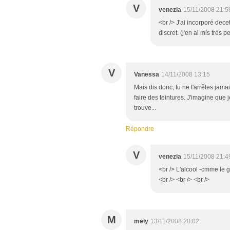
V
venezia
15/11/2008 21:5
<br /> J'ai incorporé decet
discret. (j'en ai mis très p
V
Vanessa
14/11/2008 13:15
Mais dis donc, tu ne t'arrêtes jama
faire des teintures. J'imagine que 
trouve...
Répondre
V
venezia
15/11/2008 21:4
<br /> L'alcool -cmme le
<br /> <br /> <br />
M
mely
13/11/2008 20:02