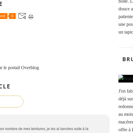
boite. L
E
douce a
patient
ost
0
une pou
un tapio
BR
r le portail Overblog
CLE
J'en fa
déjà sur
redonne
au mois 
macérer
 bon nombre de mes teintures, je les ai lancées suite à la
offre à 