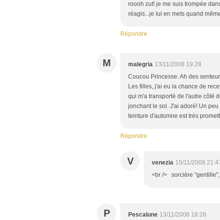
roooh zut! je me suis trompée dans
réagis...je lui en mets quand mê
Répondre
M
malegria
13/11/2008 19:28
Coucou Princesse. Ah des senteurs
Les filles, j'ai eu la chance de 
qui m'a transporté de l'autre côté d
jonchant le sol. J'ai adoré! Un peu
teinture d'automne est très promette
Répondre
V
venezia
15/11/2008 21:4
<br /> sorcière "gentille",
P
Pescalune
13/11/2008 18:28