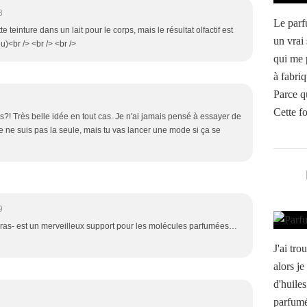
8
Le parf
te teinture dans un lait pour le corps, mais le résultat olfactif est
un vrai 
eu)<br /> <br /> <br />
qui me 
à fabri
Parce q
Cette fo
is?! Très belle idée en tout cas. Je n'ai jamais pensé à essayer de
je ne suis pas la seule, mais tu vas lancer une mode si ça se
9
 gras- est un merveilleux support pour les molécules parfumées…
J'ai tr
alors je
d'huiles
parfumé