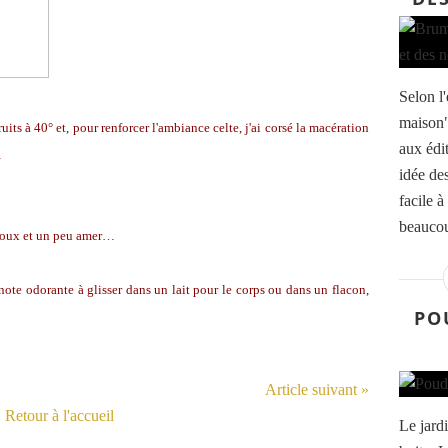
Selon l'
maison"
uits à 40° et, pour renforcer l'ambiance celte, j'ai corsé la macération
aux édi
…
idée des
facile à
beaucou
is doux et un peu amer…
ote odorante à glisser dans un lait pour le corps ou dans un flacon,
PO
Article suivant »
Retour à l'accueil
Le jard