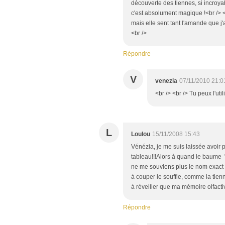
découverte des tiennes, si incroya
c'est absolument magique !<br /> <b
mais elle sent tant l'amande que j'a
<br />
Répondre
V
venezia
07/11/2010 21:0
<br /> <br /> Tu peux l'uti
L
Loulou
15/11/2008 15:43
Vénézia, je me suis laissée avoir pa
tableau!!!Alors à quand le baume "
ne me souviens plus le nom exact ma
à couper le souffle, comme la tienn
à réveiller que ma mémoire olfactiv
Répondre