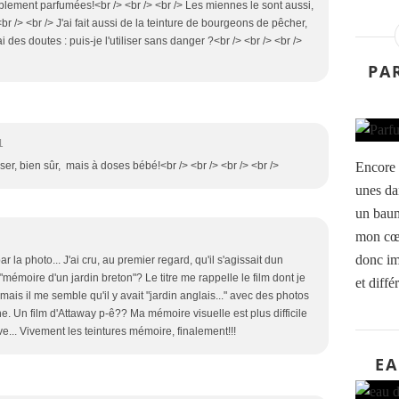
blement parfumées!<br /> <br /> <br /> Les miennes le sont aussi,
r /> <br /> J'ai fait aussi de la teinture de bourgeons de pêcher,
i des doutes : puis-je l'utiliser sans danger ?<br /> <br /> <br />
PA
1
Encore 
liser, bien sûr, mais à doses bébé!<br /> <br /> <br /> <br />
unes da
un baum
mon cœu
donc im
r la photo... J'ai cru, au premier regard, qu'il s'agissait dun
mémoire d'un jardin breton"? Le titre me rappelle le film dont je
et différ
is il me semble qu'il y avait "jardin anglais..." avec des photos
e. Un film d'Attaway p-ê?? Ma mémoire visuelle est plus difficile
e... Vivement les teintures mémoire, finalement!!!
EA