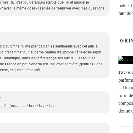
 mes HE: c'est du géranium egypte que j'ai et auquel je
petite. 
me? avec la même dose?désolée de t'ennuyer avec mes questions
faut don
GRI
 d'automne, tu me prends par les sentiments avec cet article.
recevoir récemment un superbe baume d'automne cèpe-rose-sapin
e l'atlantique, dans les forêts françaises aux feuilles rougies
 de France en pot, Venezia est une vraie sorcière (gentille).Cette
use, et quelle créativité!
J'avais 
parfumé
j'ai ima
formule
7
composi
 enfin j'essaie… <br /> <br /> <br />
donne un