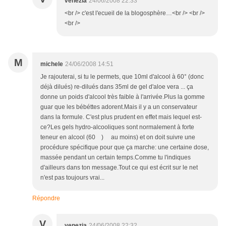
venezia
24/06/2008 22:33
<br /> c'est l'ecueil de la blogosphère…<br /> <br />
<br />
M
michele
24/06/2008 14:51
Je rajouterai, si tu le permets, que 10ml d'alcool à 60° (donc
déjà dilués) re-dilués dans 35ml de gel d'aloe vera ... ça
donne un poids d'alcool très faible à l'arrivée.Plus la gomme
guar que les bébéttes adorent.Mais il y a un conservateur
dans la formule. C'est plus prudent en effet mais lequel est-
ce?Les gels hydro-alcooliques sont normalement à forte
teneur en alcool (60 ) au moins) et on doit suivre une
procédure spécifique pour que ça marche: une certaine dose,
massée pendant un certain temps.Comme tu l'indiques
d'ailleurs dans ton message.Tout ce qui est écrit sur le net
n'est pas toujours vrai...
Répondre
V
venezia
24/06/2008 22:32