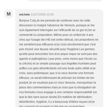
M
michele
01/07/2008 10:09
Bonjour Caly,Je me permets de continuer avec toi cette
discussion ici malgré l'absence de Venezia, puisque je me
suis également interrogée sur l'efficacité de ce gel et j'en ai
commenté la composition..Même pour un enfant de 4 ans
chez qui l'usage des HE est certes délicat, ces proportions ne
me semblent pas efficaces et je crois sincèrement que c'est
pire d'avoir une fausse sécurité pour l'hygiène.Les germes
qu'elle peut rencontrer lors d'un pique nique ne sont pas des
agents si pathogènes ( pas pires, voire moins que l'école ou
la crèche) et un simple passage aux lingettes humides peut
suffire.Les gels désinfectants ont une toute autre utilité et je
crois, sans polémiquer, que si tu veux donner une formule
efficace, ce serait intéressant de préciser les limites de ton
produit.Je ne voudrais pas ici chez Venezia, monopoliser la
place des commentaires mais je crois que la divulgation de
nos formules nous engage à une certaine responsabilité (ce
que tu fais sans aucun doute).En matière de stérilisation,
désinfection, hygiène, il y a beaucoup d'idées reçues (et je
m'y connais) et souvent on fait pire en voulant bien