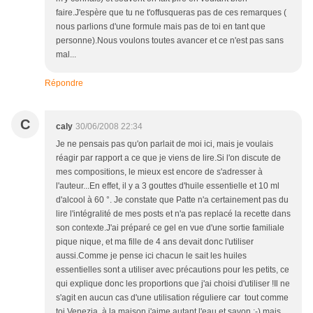
faire.J'espère que tu ne t'offusqueras pas de ces remarques (
nous parlions d'une formule mais pas de toi en tant que
personne).Nous voulons toutes avancer et ce n'est pas sans
mal...
Répondre
C
caly
30/06/2008 22:34
Je ne pensais pas qu'on parlait de moi ici, mais je voulais
réagir par rapport a ce que je viens de lire.Si l'on discute de
mes compositions, le mieux est encore de s'adresser à
l'auteur...En effet, il y a 3 gouttes d'huile essentielle et 10 ml
d'alcool à 60 °. Je constate que Patte n'a certainement pas du
lire l'intégralité de mes posts et n'a pas replacé la recette dans
son contexte.J'ai préparé ce gel en vue d'une sortie familiale
pique nique, et ma fille de 4 ans devait donc l'utiliser
aussi.Comme je pense ici chacun le sait les huiles
essentielles sont a utiliser avec précautions pour les petits, ce
qui explique donc les proportions que j'ai choisi d'utiliser !Il ne
s'agit en aucun cas d'une utilisation réguliere car tout comme
toi Venezia, à la maison j'aime autant l'eau et savon ;-) mais