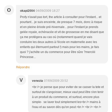
O
okapi2004
04/09/2009 18:27
Profy n'avait pas tort, the article à consulter pour l'instant... et
pourtant... je suis enceinte, de presque 7 mois, donc à risque
et en pleine ériode pré-hivernale... pour l'instant je prends
gelée royale, echénacée et vit de grossesse en me disant que
ça me protègera au cas où (notamment quand je vais
conduire les deux autres à l'école en maternelle avec les
enfants qui éternuent partout !) mais pour les mains, je fais
quoi ? j'achète un du commerce pour être sûre ?merciiii
Princesse...
Répondre
V
venezia
07/09/2009 20:52
<br /> je pense que pour eviter de se casser la tete et
surtout de s'angoisser, mieux vaut peut être s'en tenir
à un produit du commerce, et surtout,-encore plus
simple- se laver tout simplement les<br /> mains à
l'eau et au savon dès qu'on peut.<br /> <br /> <br />