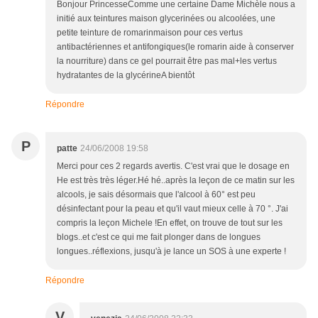
Bonjour PrincesseComme une certaine Dame Michèle nous a
initié aux teintures maison glycerinées ou alcoolées, une
petite teinture de romarinmaison pour ces vertus
antibactériennes et antifongiques(le romarin aide à conserver
la nourriture) dans ce gel pourrait être pas mal+les vertus
hydratantes de la glycérineA bientôt
Répondre
P
patte
24/06/2008 19:58
Merci pour ces 2 regards avertis. C'est vrai que le dosage en
He est très très léger.Hé hé..après la leçon de ce matin sur les
alcools, je sais désormais que l'alcool à 60° est peu
désinfectant pour la peau et qu'il vaut mieux celle à 70 °. J'ai
compris la leçon Michele !En effet, on trouve de tout sur les
blogs..et c'est ce qui me fait plonger dans de longues
longues..réflexions, jusqu'à je lance un SOS à une experte !
Répondre
V