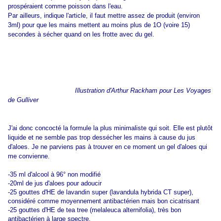
prospéraient comme poisson dans l'eau.
Par ailleurs, indique l'article, il faut mettre assez de produit (environ
3ml) pour que les mains mettent au moins plus de 1O (voire 15)
secondes à sécher quand on les frotte avec du gel.
Illustration d'Arthur Rackham pour Les Voyages
de Gulliver
J'ai donc concocté la formule la plus minimaliste qui soit. Elle est plutôt
liquide et ne semble pas trop dessécher les mains à cause du jus
d'aloes. Je ne parviens pas à trouver en ce moment un gel d'aloes qui
me convienne.
-35 ml d'alcool à 96° non modifié
-20ml de jus d'aloes pour adoucir
-25 gouttes d'HE de lavandin super (lavandula hybrida CT super),
considéré comme moyennement antibactérien mais bon cicatrisant
-25 gouttes d'HE de tea tree (melaleuca alternifolia), très bon
antibactérien à large spectre.