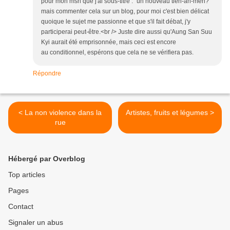
pour mon msn que j'ai sous-titré : "un nouveau tien-an-men?"
mais commenter cela sur un blog, pour moi c'est bien délicat
quoique le sujet me passionne et que s'il fait débat, j'y
participerai peut-être.<br /> Juste dire aussi qu'Aung San Suu
Kyi aurait été emprisonnée, mais ceci est encore
au conditionnel, espérons que cela ne se vérifiera pas.
Répondre
< La non violence dans la
Artistes, fruits et légumes >
rue
Hébergé par Overblog
Top articles
Pages
Contact
Signaler un abus