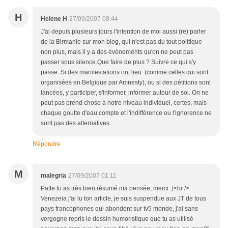
H
Helene H
27/09/2007 08:44
J'ai depuis plusieurs jours l'intention de moi aussi (re) parler
de la Birmanie sur mon blog, qui n'est pas du tout politique
non plus, mais il y a des évènements qu'on ne peut pas
passer sous silence.Que faire de plus ? Suivre ce qui s'y
passe. Si des manifestations ont lieu (comme celles qui sont
organisées en Belgique par Amnesty), ou si des pétitions sont
lancées, y participer, s'informer, informer autour de soi. On ne
peut pas prend chose à notre niveau individuel, certes, mais
chaque goutte d'eau compte et l'indifférence ou l'ignorence ne
sont pas des alternatives.
Répondre
M
malegria
27/09/2007 01:11
Patte tu as très bien résumé ma pensée, merci :)<br />
Venezeia j'ai lu ton article, je suis suspendue aux JT de tous
pays francophones qui abondent sur tv5 monde, j'ai sans
vergogne repris le dessin humoristique que tu as utilisé