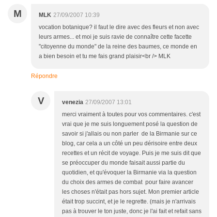
M
MLK
27/09/2007 10:39
vocation botanique? il faut le dire avec des fleurs et non avec
leurs armes... et moi je suis ravie de connaître cette facette
"citoyenne du monde" de la reine des baumes, ce monde en
a bien besoin et tu me fais grand plaisir<br /> MLK
Répondre
V
venezia
27/09/2007 13:01
merci vraiment à toutes pour vos commentaires. c'est
vrai que je me suis longuement posé la question de
savoir si j'allais ou non parler de la Birmanie sur ce
blog, car cela a un côté un peu dérisoire entre deux
recettes et un récit de voyage. Puis je me suis dit que
se préoccuper du monde faisait aussi partie du
quotidien, et qu'évoquer la Birmanie via la question
du choix des armes de combat pour faire avancer
les choses n'était pas hors sujet. Mon premier article
était trop succint, et je le regrette. (mais je n'arrivais
pas à trouver le ton juste, donc je l'ai fait et refait sans