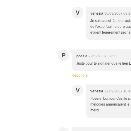
V
venezia
30/09/2007 09:2
Je suis aussi fan des au
de l'expo (qui ne dure qu
étaient légèrement séché
P
poesie
29/09/2007 09:56
Juste pour te signaler que le lien
Répondre
V
venezia
29/09/2007 10:4
Poésie, bonjour:c'est le si
mélodies annonçaient le s
merci