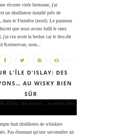
ne récente virée bretonne, j'ai
t un distillateur installé près de
, dans le Finistère (nord). Le panneau
 discret que nous avons failli le rater.
 j'ai cru avoir la berlue car le lieu-dit
ait Kermorvan, nom...
UR L'ÎLE D'ISLAY: DES
VONS… AU WISKY BIEN
SÛR
mpte huit distilleries de whiskies
s. Pas étonnant qu'une savonnière ait