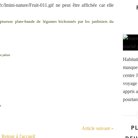
somptueuse plate-bande de légumes bichonnés par les jardiniers du
ne pétant
Habitati
masque 
centre J
voyage 
appris a
pourtant
s
P
Article suivant »
Retour à l'accueil