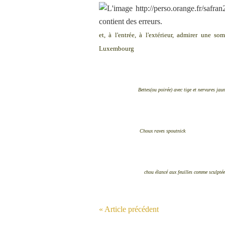
et, à l'entrée, à l'extérieur, admirer une 
Luxembourg
Bettes(ou poirée) avec tige et nervures jau
Choux raves spoutnick
chou élancé aux feuilles comme sculptée
« Article précédent