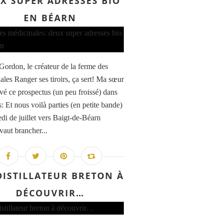
X SUPER ADRESSES BIO
EN BÉARN
Gordon, le créateur de la ferme des
ales Ranger ses tiroirs, ça sert! Ma sœur
uvé ce prospectus (un peu froissé) dans
s: Et nous voilà parties (en petite bande)
di de juillet vers Baigt-de-Béarn
vaut brancher...
DISTILLATEUR BRETON À
DÉCOUVRIR…