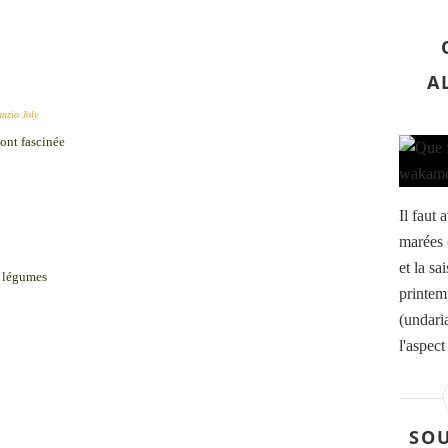
A
unzio Joly
'ont fascinée
Il faut 
marées 
et la s
et légumes
printem
(undaria
l'aspect
SOU