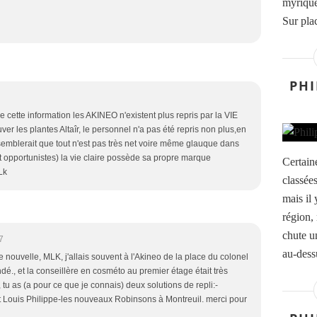
myrique
Sur plac
PHI
re cette information les AKINEO n'existent plus repris par la VIE
ver les plantes Altaîr, le personnel n'a pas été repris non plus,en
l semblerait que tout n'est pas très net voire même glauque dans
et opportunistes) la vie claire possède sa propre marque
Certain
Lk
classée
mais il 
région,
chute u
7
au-dessu
 nouvelle, MLK, j'allais souvent à l'Akineo de la place du colonel
dé., et la conseillère en cosméto au premier étage était très
 tu as (a pour ce que je connais) deux solutions de repli:-
t Louis Philippe-les nouveaux Robinsons à Montreuil. merci pour