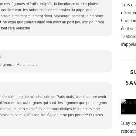
e ces légumes et fruits sculptés, la luxuriance de ces plates
Lors d'u
ups de coeur: les babouches en monnaies du pape, quelle
découver
imiams qui me font tellement rêver. Malheureusement, je ne peux
Guiclan
. Une expo que j'aurais aimé voir mais un petit peu loin pour moi...
était si
 tout cela Venezia!
D'abord,
s'appel
4
ubergines… Merci Lippia.
S
SA
e hier soir. La pluie m'a chassée de Paris mais j'aurais adoré avoir
rticulièrement les aubergines qui sont des légumes que peu de gens
 alors que bien cuisinées, elles sont divines.Ici leur corset de
Mais est-ce qu'ellEs sont traitées pour ne pas pourrir? Ou alors
Islay co
renommé