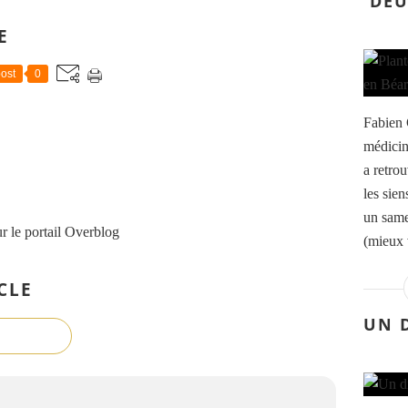
DEU
E
ost
0
Fabien 
médicin
a retro
les sien
un same
r le portail Overblog
(mieux 
CLE
UN 