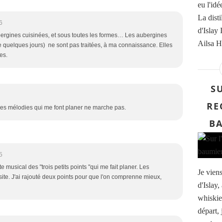
eu l'id
La disti
6
d'Islay 
bergines cuisinées, et sous toutes les formes… Les aubergines
Ailsa Ha
e quelques jours) ne sont pas traitées, à ma connaissance. Elles
es.
SU
RE
 Les mélodies qui me font planer ne marche pas.
BA
5
te musical des "trois petits points "qui me fait planer. Les
Je viens
ite. J'ai rajouté deux points pour que l'on comprenne mieux,
d'Islay
whiskie
départ, 