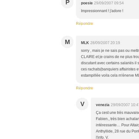
P
poesie
29/09/2007 09:54
Impressionnant ! j'adore !
Répondre
M
MLK
28/09/2007 20:19
sorry , mais je ne sais pas ou mett
CLAIRE et je crains de ne plus trou
discutant avec certains salariés i
ces rachats(banquiers affairistes 
estampillée voila cela m'énerve M
Répondre
V
venezia
29/09/2007 10:4
Ça cest une très mauvaise
Fabien., très bien achalan
intéressante… Pour Altair,
Anthyllide, 28 rue du Pon
l'info. V.