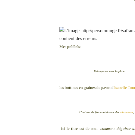
Mes préférés:
Pataugeons sous la pluie
les bottines en graines de pavot d'
Isabelle To
L'univers de féérie miniature des
minimiams
,
ici-le titre est de moi-
comment déguiser u