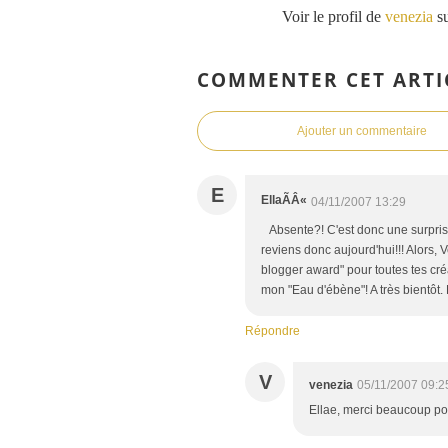
Voir le profil de
venezia
su
COMMENTER CET ARTI
Ajouter un commentaire
E
EllaÃÂ«
04/11/2007 13:29
Absente?! C'est donc une surprise
reviens donc aujourd'hui!!! Alors, Ve
blogger award" pour toutes tes créa
mon "Eau d'ébène"! A très bientôt. 
Répondre
V
venezia
05/11/2007 09:2
Ellae, merci beaucoup po