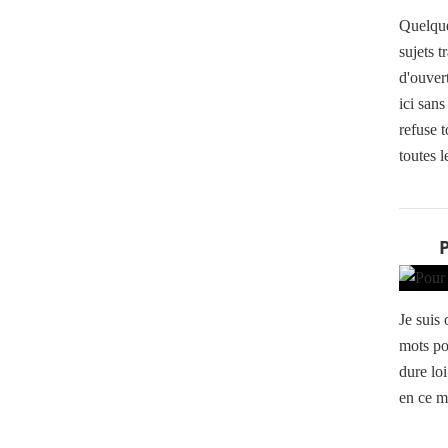
Quelque
sujets t
d'ouvert
ici sans
refuse t
toutes le
Je suis
mots po
dure lo
en ce m