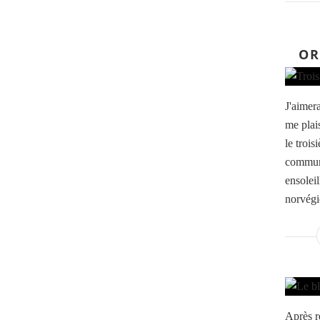
OR
J'aimera
me plai
le trois
commun 
ensolei
norvégi
Après r