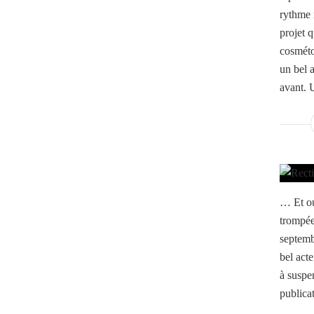
rythme r
projet q
cosméto
un bel 
avant. U
… Et ou
trompée
septembr
bel act
à suspe
publicat