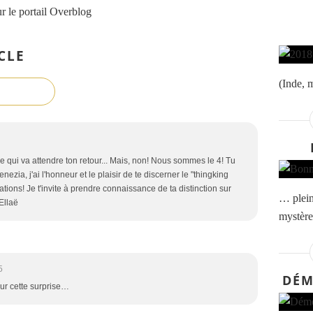
r le portail Overblog
CLE
(Inde, 
 qui va attendre ton retour... Mais, non! Nous sommes le 4! Tu
nezia, j'ai l'honneur et le plaisir de te discerner le "thingking
tions! Je t'invite à prendre connaissance de ta distinction sur
… plein
Ellaë
mystère
5
DÉM
ur cette surprise…