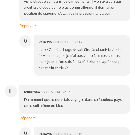
visite chaque soir dans les campements. Il y en avait un qui
avait fait le voeu de ne plus dormir allongé, il dormait en
position de cigogne, c'était très impressionnant à voir.
Répondre
V
venezia
23/03/2009 07:35
<br /> Ce pélerinage devait être fascinant<br /> <br
/> Moi non pljus, je n'ai pas vu de femmes sadhus,
mais je ne m'en suis fait la rélfexion qu'après coup.
<br /> <br /> <br />
L
lolitarose
22/03/2009 14:17
Du moment que tu nous fais voyager dans ce fabuleux pays,
on te suit même en bleu
Répondre
V
venezia
23/03/2009 07:34