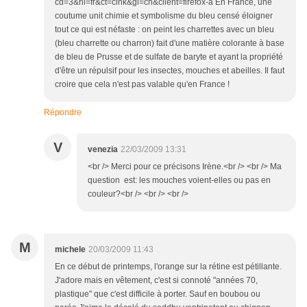
cd=3&hl=fr&ct=clnk&gl=ch&client=firefox-a En France, une
coutume unit chimie et symbolisme du bleu censé éloigner
tout ce qui est néfaste : on peint les charrettes avec un bleu
(bleu charrette ou charron) fait d'une matière colorante à base
de bleu de Prusse et de sulfate de baryte et ayant la propriété
d'être un répulsif pour les insectes, mouches et abeilles. Il faut
croire que cela n'est pas valable qu'en France !
Répondre
V
venezia
22/03/2009 13:31
<br /> Merci pour ce précisons Irène.<br /> <br /> Ma
question est: les mouches voient-elles ou pas en
couleur?<br /> <br /> <br />
M
michele
20/03/2009 11:43
En ce début de printemps, l'orange sur la rétine est pétillante.
J'adore mais en vêtement, c'est si connoté "années 70,
plastique" que c'est difficile à porter. Sauf en boubou ou