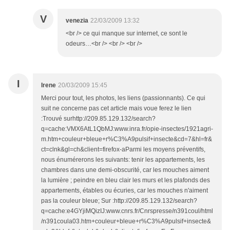
V
venezia
22/03/2009 13:32
<br /> ce qui manque sur internet, ce sont le
odeurs…<br /> <br /> <br />
I
Irene
20/03/2009 15:45
Merci pour tout, les photos, les liens (passionnants). Ce qui
suit ne concerne pas cet article mais voue ferez le lien
:Trouvé surhttp://209.85.129.132/search?
q=cache:VMX6AtL1QbMJ:www.inra.fr/opie-insectes/1921agri-
m.htm+couleur+bleue+r%C3%A9pulsif+insecte&cd=7&hl=fr&
ct=clnk&gl=ch&client=firefox-aParmi les moyens préventifs,
nous énumérerons les suivants: tenir les appartements, les
chambres dans une demi-obscurité, car les mouches aiment
la lumière ; peindre en bleu clair les murs et les plafonds des
appartements, étables ou écuries, car les mouches n'aiment
pas la couleur bleue; Sur :http://209.85.129.132/search?
q=cache:e4GYjiMQizIJ:www.cnrs.fr/Cnrspresse/n391coul/html
/n391coula03.htm+couleur+bleue+r%C3%A9pulsif+insecte&