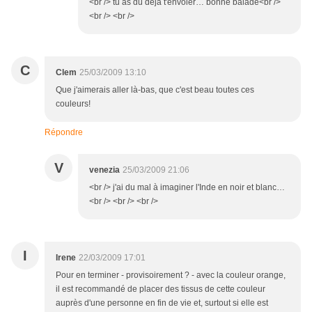
<br /> tu as dû déjà t'envoler… bonne balade<br />
<br /> <br />
C
Clem
25/03/2009 13:10
Que j'aimerais aller là-bas, que c'est beau toutes ces
couleurs!
Répondre
V
venezia
25/03/2009 21:06
<br /> j'ai du mal à imaginer l'Inde en noir et blanc…
<br /> <br /> <br />
I
Irene
22/03/2009 17:01
Pour en terminer - provisoirement ? - avec la couleur orange,
il est recommandé de placer des tissus de cette couleur
auprès d'une personne en fin de vie et, surtout si elle est