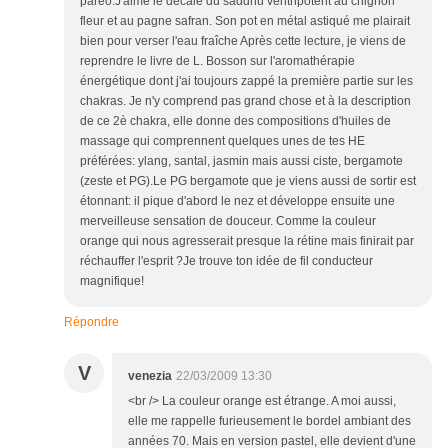
paréo.J'aime le décalé du saddhu ventripotent au chignon
fleur et au pagne safran. Son pot en métal astiqué me plairait
bien pour verser l'eau fraîche Après cette lecture, je viens de
reprendre le livre de L. Bosson sur l'aromathérapie
énergétique dont j'ai toujours zappé la première partie sur les
chakras. Je n'y comprend pas grand chose et à la description
de ce 2è chakra, elle donne des compositions d'huiles de
massage qui comprennent quelques unes de tes HE
préférées: ylang, santal, jasmin mais aussi ciste, bergamote
(zeste et PG).Le PG bergamote que je viens aussi de sortir est
étonnant: il pique d'abord le nez et développe ensuite une
merveilleuse sensation de douceur. Comme la couleur
orange qui nous agresserait presque la rétine mais finirait par
réchauffer l'esprit ?Je trouve ton idée de fil conducteur
magnifique!
Répondre
V
venezia
22/03/2009 13:30
<br /> La couleur orange est étrange. A moi aussi,
elle me rappelle furieusement le bordel ambiant des
années 70. Mais en version pastel, elle devient d'une