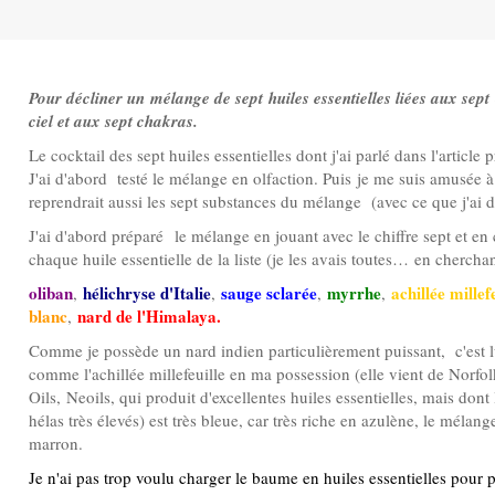
Pour décliner un mélange de sept huiles essentielles liées aux sept
ciel et aux sept chakras.
Le cocktail des sept huiles essentielles dont j'ai parlé dans l'
article 
J'ai d'abord testé le mélange en olfaction. Puis je me suis amusée 
reprendrait aussi les sept substances du mélange (avec ce que j'ai
J'ai d'abord préparé le mélange en jouant avec le chiffre sept et e
chaque huile essentielle de la liste (je les avais toutes… en chercha
oliban
hélichryse d'Italie
sauge sclarée
myrrhe
achillée millef
,
,
,
,
blanc
nard de l'Himalaya.
,
Comme je possède un nard indien particulièrement puissant, c'est l
comme l'achillée millefeuille en ma possession (elle vient de Norfol
Oils, Neoils, qui produit d'excellentes huiles essentielles, mais dont 
hélas très élevés) est très bleue, car très riche en azulène, le mélange
marron.
Je n'ai pas trop voulu charger le baume en huiles essentielles pour pri