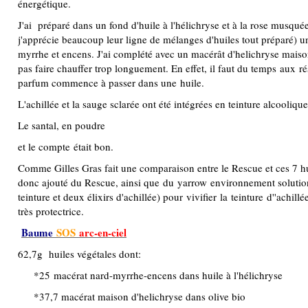
énergétique.
J'ai préparé dans un fond d'huile à l'hélichryse et à la rose musqué
j'apprécie beaucoup leur ligne de mélanges d'huiles tout préparé) u
myrrhe et encens. J'ai complété avec un macérât d'helichryse maiso
pas faire chauffer trop longuement. En effet, il faut du temps aux r
parfum commence à passer dans une huile.
L'achillée et la sauge sclarée ont été intégrées en teinture alcoolique
Le santal, en poudre
et le compte était bon.
Comme Gilles Gras fait une comparaison entre le Rescue et ces 7 huil
donc ajouté du Rescue, ainsi que du yarrow
environnement soluti
teinture et deux élixirs d'achillée) pour
vivifier
la
teinture
d''achi
ll
é
très protectrice.
Baume
SOS
arc-en-ciel
62,7g huiles végétales dont:
*25 macérat nard-myrrhe-encens dans huile à l'hélichryse
*37,7 macérat maison d'helichryse dans olive bio