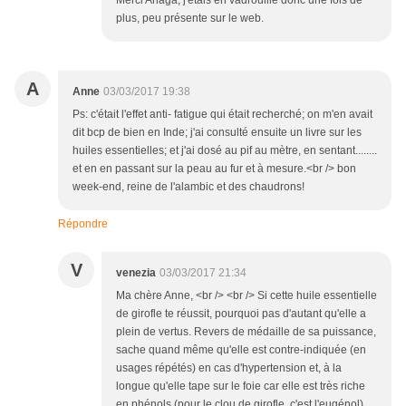
Merci Ariaga, j'étais en vadrouille donc une fois de
plus, peu présente sur le web.
A
Anne
03/03/2017 19:38
Ps: c'était l'effet anti- fatigue qui était recherché; on m'en avait
dit bcp de bien en Inde; j'ai consulté ensuite un livre sur les
huiles essentielles; et j'ai dosé au pif au mètre, en sentant........
et en en passant sur la peau au fur et à mesure.<br /> bon
week-end, reine de l'alambic et des chaudrons!
Répondre
V
venezia
03/03/2017 21:34
Ma chère Anne, <br /> <br /> Si cette huile essentielle
de girofle te réussit, pourquoi pas d'autant qu'elle a
plein de vertus. Revers de médaille de sa puissance,
sache quand même qu'elle est contre-indiquée (en
usages répétés) en cas d'hypertension et, à la
longue qu'elle tape sur le foie car elle est très riche
en phénols (pour le clou de girofle, c'est l'eugénol)