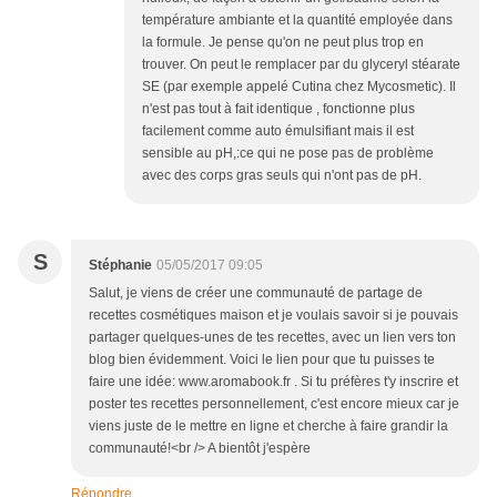
température ambiante et la quantité employée dans
la formule. Je pense qu'on ne peut plus trop en
trouver. On peut le remplacer par du glyceryl stéarate
SE (par exemple appelé Cutina chez Mycosmetic). Il
n'est pas tout à fait identique , fonctionne plus
facilement comme auto émulsifiant mais il est
sensible au pH,:ce qui ne pose pas de problème
avec des corps gras seuls qui n'ont pas de pH.
S
Stéphanie
05/05/2017 09:05
Salut, je viens de créer une communauté de partage de
recettes cosmétiques maison et je voulais savoir si je pouvais
partager quelques-unes de tes recettes, avec un lien vers ton
blog bien évidemment. Voici le lien pour que tu puisses te
faire une idée: www.aromabook.fr . Si tu préfères t'y inscrire et
poster tes recettes personnellement, c'est encore mieux car je
viens juste de le mettre en ligne et cherche à faire grandir la
communauté!<br /> A bientôt j'espère
Répondre