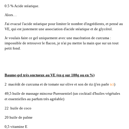
0.5 % Acide stéarique.
Alors…
J'ai evacué l'acide stéarique pour limiter le nombre d'ingrédients, et pensé au
VE, qui est justement une association d'acide stéarique et de glycérol.
Je voulais faire ce gel uniquement avec une macération de curcuma :
impossible de retrouver le flacon, je n'ai pu mettre la main que sur un tout
petit fond.
Baume-gel très onctueux au VE (en g sur 100g ou en %)
2 macérât de curcuma et de tomate sur olive et son de riz (j'en parle
ici
)
49,5 huile de massage minceur Puressentiel (un cocktail d'huiles végétales
et essentielles au parfum très agréable)
22 huile de coco
20 huile de palme
0,5 vitamine E