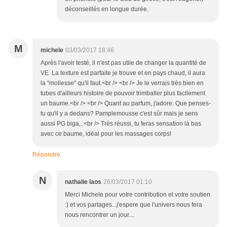
déconseillés en longue durée.
M
michele
03/03/2017 18:46
Après l'avoir testé, il n'est pas utile de changer la quantité de
VE. La texture est parfaite je trouve et en pays chaud, il aura
la "mollesse" qu'il faut.<br /> <br /> Je le verrais très bien en
tubes d'ailleurs histoire de pouvoir trimballer plus facilement
un baume.<br /> <br /> Quant au parfum, j'adore. Que penses-
tu qu'il y a dedans? Pamplemousse c'est sûr mais je sens
aussi PG biga,..<br /> Très réussi, tu feras sensation là bas
avec ce baume, idéal pour les massages corps!
Répondre
N
nathalie laos
26/03/2017 01:10
Merci Michele pour votre contribution et votre soutien
:) et vos partages...j'espere que l'univers nous fera
nous rencontrer un jour....