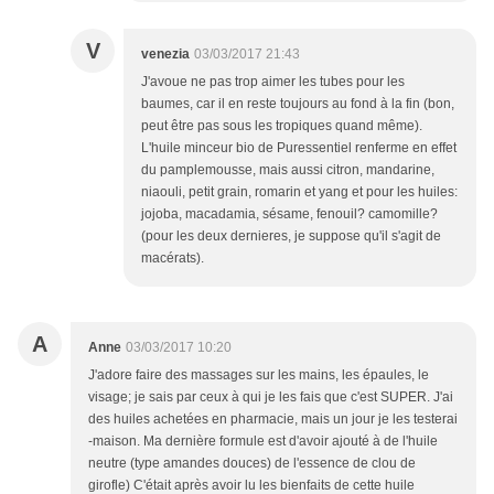
V
venezia
03/03/2017 21:43
J'avoue ne pas trop aimer les tubes pour les
baumes, car il en reste toujours au fond à la fin (bon,
peut être pas sous les tropiques quand même).
L'huile minceur bio de Puressentiel renferme en effet
du pamplemousse, mais aussi citron, mandarine,
niaouli, petit grain, romarin et yang et pour les huiles:
jojoba, macadamia, sésame, fenouil? camomille?
(pour les deux dernieres, je suppose qu'il s'agit de
macérats).
A
Anne
03/03/2017 10:20
J'adore faire des massages sur les mains, les épaules, le
visage; je sais par ceux à qui je les fais que c'est SUPER. J'ai
des huiles achetées en pharmacie, mais un jour je les testerai
-maison. Ma dernière formule est d'avoir ajouté à de l'huile
neutre (type amandes douces) de l'essence de clou de
girofle) C'était après avoir lu les bienfaits de cette huile