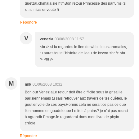
quetzal.ch/malaisie.htmBon retour Princesse des parfums (si
si..tu m'as envouté !)
Répondre
V
venezia
03/06/2008 11:57
<br /> si tu regardes le iien de white lotus aromatics,
tu auras toute l'histoire de l'eau de kewra.<br /> <br
/> <br />
M
mlk
01/06/2008 10:32
Bonjour VeneziaLe retour doit être difficile sous la grisaille
parisiennemais tu sais retrouver aux travers de tes quêtes, le
goût envolé de ces paysHormis cela ne serait ce pas ce que
l'on nomme en guadeloupe Le fruit à pains? je n'ai pas reussi
à agrandir l'imageJe regarderai dans mon livre de phyto
créole
Répondre