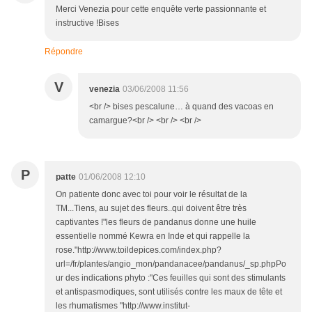
Merci Venezia pour cette enquête verte passionnante et
instructive !Bises
Répondre
V
venezia
03/06/2008 11:56
<br /> bises pescalune… à quand des vacoas en
camargue?<br /> <br /> <br />
P
patte
01/06/2008 12:10
On patiente donc avec toi pour voir le résultat de la
TM...Tiens, au sujet des fleurs..qui doivent être très
captivantes !"les fleurs de pandanus donne une huile
essentielle nommé Kewra en Inde et qui rappelle la
rose."http://www.toildepices.com/index.php?
url=/fr/plantes/angio_mon/pandanacee/pandanus/_sp.phpPo
ur des indications phyto :"Ces feuilles qui sont des stimulants
et antispasmodiques, sont utilisés contre les maux de tête et
les rhumatismes "http://www.institut-