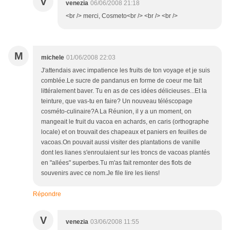
V
venezia
06/06/2008 21:18
<br /> merci, Cosmeto<br /> <br /> <br />
M
michele
01/06/2008 22:03
J'attendais avec impatience les fruits de ton voyage et je suis
comblée.Le sucre de pandanus en forme de coeur me fait
littéralement baver. Tu en as de ces idées délicieuses...Et la
teinture, que vas-tu en faire? Un nouveau téléscopage
cosméto-culinaire?A La Réunion, il y a un moment, on
mangeait le fruit du vacoa en achards, en caris (orthographe
locale) et on trouvait des chapeaux et paniers en feuilles de
vacoas.On pouvait aussi visiter des plantations de vanille
dont les lianes s'enroulaient sur les troncs de vacoas plantés
en "allées" superbes.Tu m'as fait remonter des flots de
souvenirs avec ce nom.Je file lire les liens!
Répondre
V
venezia
03/06/2008 11:55