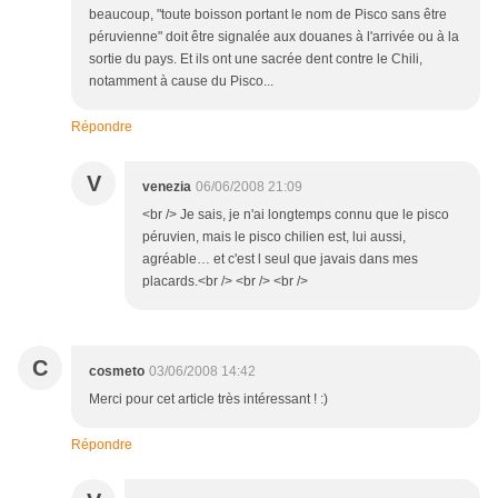
beaucoup, "toute boisson portant le nom de Pisco sans être
péruvienne" doit être signalée aux douanes à l'arrivée ou à la
sortie du pays. Et ils ont une sacrée dent contre le Chili,
notamment à cause du Pisco...
Répondre
V
venezia
06/06/2008 21:09
<br /> Je sais, je n'ai longtemps connu que le pisco
péruvien, mais le pisco chilien est, lui aussi,
agréable… et c'est l seul que javais dans mes
placards.<br /> <br /> <br />
C
cosmeto
03/06/2008 14:42
Merci pour cet article très intéressant ! :)
Répondre