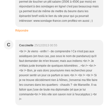
permet de toucher un ptit salaire (350€ à 450€ par mois) en
répondant à des sondages en ligne! c'est pas beaucoup mais
ça permet tout de même de mettre du beurre dans les
épinards! bref! voilà le lien du site pour qui ça pourrait
intéresser: www.sondage-france.com profitez-en aussi ;-)
Répondre
C
Coccinelle
25/12/2013 00:55
<br /> Je viens - enfin ! - de comprendre ! Ce n'est pas aux
asiatiques (en tous cas, pas sous le nom de pandanus) qu'il
faut demander de m'en trouver, mais aux indiens.<br /> Je
m'étais juste trompée de quelques kilomètres ...<br /> <br />
<br /> Bon, je vais donc poursuivre mes recherches pour
pouvoir sentir un jour ce parfum si rare.<br /> <br /> <br /> Si
je ne trouve décidément rien à Nîmes, j'enverrai ma fille faire
les courses dans les quartiers - chauds ? -de Marseille. Il va
falloir que j'use de toute ma diplomatie (et que je lui
commande<br /> très vite son savon noir à l'eucalyptus ).<br
/>