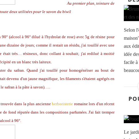
Au premier plan, teinture de
 toute deux utilisées pour le savon du biwil
Selon l'
à 90° (alcool à 96° dilué à l'hydrolat de rose) avec 5g de résine pour
maison"
une dizaine de jours; comme il restait un résidu, j'ai touillé avec une
aux édi
de était très… résineux, donc collant à souhait; j'ai redilué à moitié
idée des
récipité en un blanc très laiteux.
facile à
beaucou
outer du safran. Quand j'ai touillé pour homogénéiser au bout de
 etait devenu d'un jaune magnifique, les filaments s'étaient agrégés en
le safran à la pâte à savon). …
PO
, trouvée dans la plus ancienne
herboristerie
romaine lors d'un récent
 de fond réputée dans les compositions parfumées. J'ai fait tremper
alcool à 96°.
Le jard