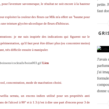
, pour l'aventure savonnesque, le résultat ne soit encore à la hauteur
petite. 
faut don
our exploiter la couleur des fleurs car Mlk m'a offert un "baume pour
à une teinture glycéro-alcoolique de fleurs d'hibiscus.
GRI
rations: je me suis inspirée des indications qui figurent sur le
périmentation, qu'il faut peut être diluer plus (ou concentrer moins)
t, très difficile ensuite à manipuler.
J'avais 
Lien
parfumé
j'ai ima
formule
lcool, concentration, mode de macération choisi.
composi
donne un
wellia serrata, un encens indien utilisé pour ses propriétés anti
ns de l'alcool à 90° et à 1:3 (c'est à dire une part d'encens pour 3 de