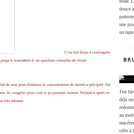
boite. L
douce a
patient
une pou
un tapio
C'est très beau à contempler
BR
u jusqu'à ressembler à un squelette cristallin de résine
olat de rose pour diminuer la concentration de moitié a précipité. J'ai
J'en fa
n de congeler pour voir si je pourrais ensuite l'éclaircir après re-
déjà sur
ssi très odorant.
redonne
au mois 
macérer
offre à 