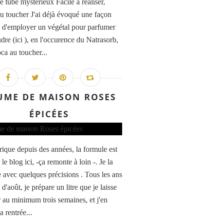
e tube mystérieux Facile à réaliser,
u toucher J'ai déjà évoqué une façon
e d'employer un végétal pour parfumer
dre (ici ), en l'occurence du Natrasorb,
ca au toucher...
UME DE MAISON ROSES
ÉPICÉES
brique depuis des années, la formule est
 le blog ici, -ça remonte à loin -. Je la
 avec quelques précisions . Tous les ans
d'août, je prépare un litre que je laisse
 au minimum trois semaines, et j'en
la rentrée...