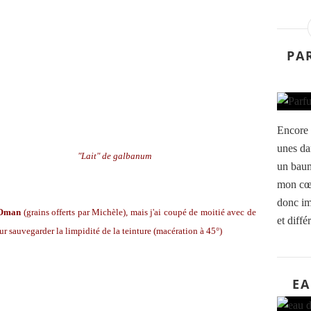
PA
Encore 
unes da
"Lait" de galbanum
un baum
mon cœu
donc im
'Oman
(grains offerts par Michèle), mais j'ai coupé de moitié avec de
et différ
ur sauvegarder la limpidité de la teinture (macération à 45°)
EA