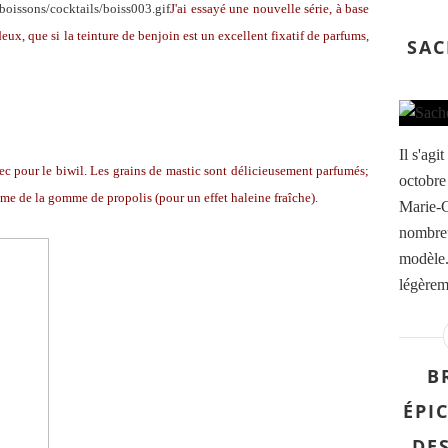
J'ai essayé une nouvelle série, à base
deux, que si la teinture de benjoin est un excellent fixatif de parfums,
SAC
Il s'ag
ec pour le biwil. Les grains de mastic sont délicieusement parfumés;
octobre
me de la gomme de propolis (pour un effet haleine fraîche).
Marie-Cl
nombreu
modèle.
légèreme
B
ÉPI
DE