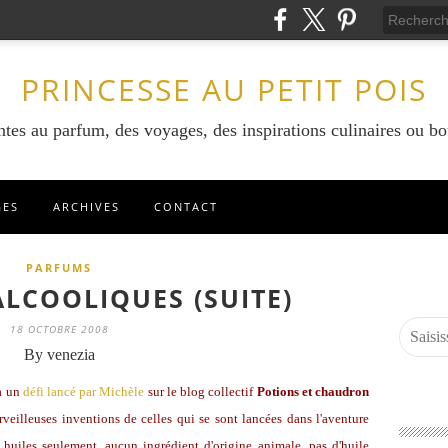
PRINCESSE AU PETIT POIS
ntes au parfum, des voyages, des inspirations culinaires ou bo
GES
ARCHIVES
CONTACT
PARFUMS
ALCOOLIQUES (SUITE)
18 OCTOBRE 2008
By venezia
à un
défi lancé par Michèle
sur le blog collectif
Potions et chaudron
veilleuses inventions de celles qui se sont lancées dans l'aventure
 huiles seulement, aucun ingrédient d'origine animale, pas d'huile