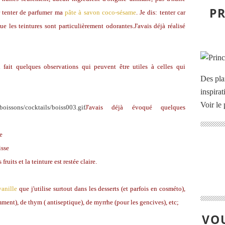
PR
ur tenter de parfumer ma
pâte à savon coco-sésame
. Je dis: tenter car
 que les teintures sont particulièrement odorantes.J'avais déjà réalisé
i fait quelques observations qui peuvent être utiles à celles qui
Des pla
inspira
Voir le 
J'avais déjà évoqué quelques
e
isse
 fruits et la teinture est restée claire.
vanille
que j'utilise surtout dans les desserts (et parfois en cosméto),
mment), de thym ( antiseptique), de myrrhe (pour les gencives), etc;
VOU