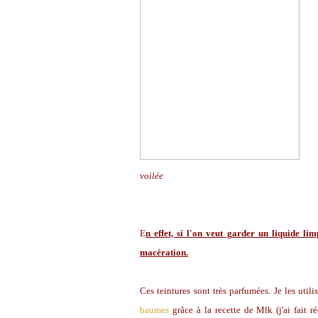
voilée
E
n effet, si l'on veut garder un liquide li
macération.
Ces teintures sont très parfumées. Je les ut
baumes
grâce à la recette de Mlk (j'ai fait 