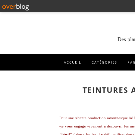
Des pla
ACCUEIL
CATÉGORIES
PA
TEINTURES 
Pour une récente production savonnesque lié 
-je vous engage vivement à découvrir les mer
"biwil"
( deux huiles. Le défi: utiliser deux