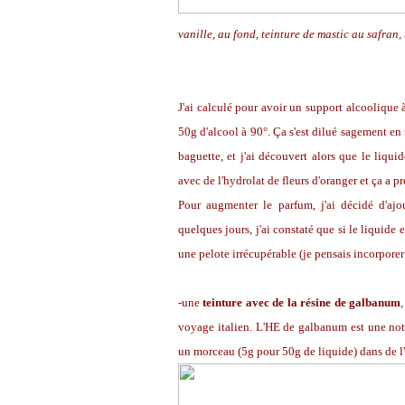
vanille, au fond, teinture de mastic au safran,
J'ai calculé pour avoir un support alcoolique 
50g d'alcool à 90°. Ça s'est dilué sagement en 
baguette, et j'ai découvert alors que le liqui
avec de l'hydrolat de fleurs d'oranger et ça a p
Pour augmenter le parfum, j'ai décidé d'aj
quelques jours, j'ai constaté que si le liquide
une pelote irrécupérable (je pensais incorporer 
-une
teinture avec de la résine de galbanum
voyage italien. L'HE de galbanum est une note
un morceau (5g pour 50g de liquide) dans de l'