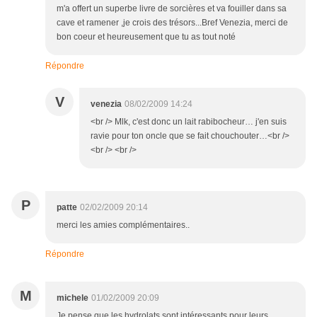
m'a offert un superbe livre de sorcières et va fouiller dans sa
cave et ramener ,je crois des trésors...Bref Venezia, merci de
bon coeur et heureusement que tu as tout noté
Répondre
V
venezia
08/02/2009 14:24
<br /> Mlk, c'est donc un lait rabibocheur… j'en suis
ravie pour ton oncle que se fait chouchouter…<br />
<br /> <br />
P
patte
02/02/2009 20:14
merci les amies complémentaires..
Répondre
M
michele
01/02/2009 20:09
Je pense que les hydrolats sont intéressants pour leurs