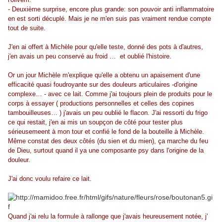
- Deuxième surprise, encore plus grande: son pouvoir anti inflammatoire
en est sorti décuplé. Mais je ne m'en suis pas vraiment rendue compte
tout de suite.
J'en ai offert à Michèle pour qu'elle teste, donné des pots à d'autres,
j'en avais un peu conservé au froid … et oublié l'histoire.
Or un jour Michèle m'explique qu'elle a obtenu un apaisement d'une
efficacité quasi foudroyante sur des douleurs articulaires -d'origine
complexe… - avec ce lait. Comme j'ai toujours plein de produits pour le
corps à essayer ( productions personnelles et celles des copines
tambouilleuses… ) j'avais un peu oublié le flacon. J'ai ressorti du frigo
ce qui restait, j'en ai mis un soupçon de côté pour tester plus
sérieusemeent à mon tour et confié le fond de la bouteille à Michèle.
Même constat des deux côtés (du sien et du mien), ça marche du feu
de Dieu, surtout quand il ya une composante psy dans l'origine de la
douleur.
J'ai donc voulu refaire ce lait.
Quand j'ai relu la formule à rallonge que j'avais heureusement notée, j'