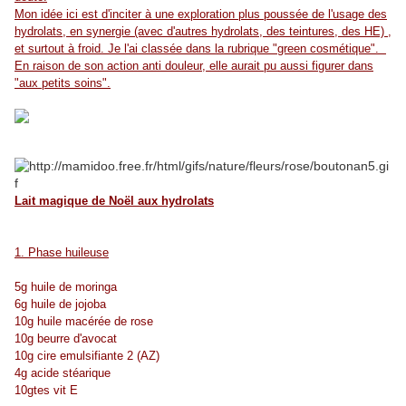
Mon idée ici est d'inciter à une exploration plus poussée de l'usage des
hydrolats, en synergie (avec d'autres hydrolats, des teintures, des HE) ,
et surtout à froid. Je l'ai classée dans la rubrique "green cosmétique".
En raison de son action anti douleur, elle aurait pu aussi figurer dans
"aux petits soins".
Lait magique de Noël aux hydrolats
1. Phase huileuse
5g huile de moringa
6g huile de jojoba
10g huile macérée de rose
10g beurre d'avocat
10g cire emulsifiante 2 (AZ)
4g acide stéarique
10gtes vit E