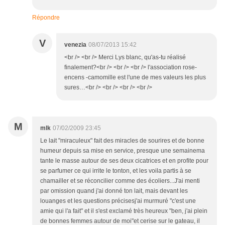
Répondre
V
venezia
08/07/2013 15:42
<br /> <br /> Merci Lys blanc, qu'as-tu réalisé
finalement?<br /> <br /> <br /> l'association rose-
encens -camomille est l'une de mes valeurs les plus
sures…<br /> <br /> <br /> <br />
M
mlk
07/02/2009 23:45
Le lait "miraculeux" fait des miracles de sourires et de bonne
humeur depuis sa mise en service, presque une semainema
tante le masse autour de ses deux cicatrices et en profite pour
se parfumer ce qui irrite le tonton, et les voila partis à se
chamailler et se réconcilier comme des écoliers...J'ai menti
par omission quand j'ai donné ton lait, mais devant les
louanges et les questions précisesj'ai murmuré "c'est une
amie qui l'a fait" et il s'est exclamé très heureux "ben, j'ai plein
de bonnes femmes autour de moi"et cerise sur le gateau, il