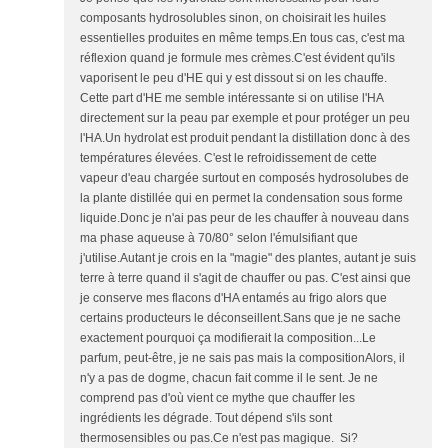
composants hydrosolubles sinon, on choisirait les huiles
essentielles produites en même temps.En tous cas, c'est ma
réflexion quand je formule mes crèmes.C'est évident qu'ils
vaporisent le peu d'HE qui y est dissout si on les chauffe.
Cette part d'HE me semble intéressante si on utilise l'HA
directement sur la peau par exemple et pour protéger un peu
l'HA.Un hydrolat est produit pendant la distillation donc à des
températures élevées. C'est le refroidissement de cette
vapeur d'eau chargée surtout en composés hydrosolubes de
la plante distillée qui en permet la condensation sous forme
liquide.Donc je n'ai pas peur de les chauffer à nouveau dans
ma phase aqueuse à 70/80° selon l'émulsifiant que
j'utilise.Autant je crois en la "magie" des plantes, autant je suis
terre à terre quand il s'agit de chauffer ou pas. C'est ainsi que
je conserve mes flacons d'HA entamés au frigo alors que
certains producteurs le déconseillent.Sans que je ne sache
exactement pourquoi ça modifierait la composition...Le
parfum, peut-être, je ne sais pas mais la compositionAlors, il
n'y a pas de dogme, chacun fait comme il le sent. Je ne
comprend pas d'où vient ce mythe que chauffer les
ingrédients les dégrade. Tout dépend s'ils sont
thermosensibles ou pas.Ce n'est pas magique. Si?