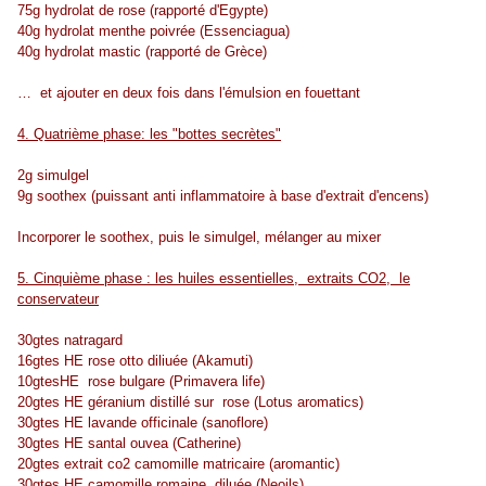
75g hydrolat de rose (rapporté d'Egypte)
40g hydrolat menthe poivrée (Essenciagua)
40g hydrolat mastic (rapporté de Grèce)
… et ajouter en deux fois dans l'émulsion en fouettant
4. Quatrième phase: les "bottes secrètes"
2g simulgel
9g soothex (puissant anti inflammatoire à base d'extrait d'encens)
Incorporer le soothex, puis le simulgel, mélanger au mixer
5. Cinquième phase : les huiles essentielles, extraits CO2, le
conservateur
30gtes natragard
16gtes HE rose otto diliuée (Akamuti)
10gtesHE rose bulgare (Primavera life)
20gtes HE géranium distillé sur rose (Lotus aromatics)
30gtes HE lavande officinale (sanoflore)
30gtes HE santal ouvea (Catherine)
20gtes extrait co2 camomille matricaire (aromantic)
30gtes HE camomille romaine diluée (Neoils)