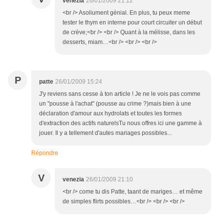
venezia
26/01/2009 21:12
<br /> Asoliument génial. En plus, tu peux meme
tester le thym en interne pour court circuiter un début
de crève;<br /> <br /> Quant à la mélisse, dans les
desserts, miam…<br /> <br /> <br />
P
patte
26/01/2009 15:24
J'y reviens sans cesse à ton article ! Je ne le vois pas comme
un "pousse à l'achat" (pousse au crime ?)mais bien à une
déclaration d'amour aux hydrolats et toutes les formes
d'extraction des actifs naturelsTu nous offres ici une gamme à
jouer. Il y a tellement d'autes mariages possibles...
Répondre
V
venezia
26/01/2009 21:10
<br /> come tu dis Patte, taant de mariges… et même
de simples flirts possibles…<br /> <br /> <br />