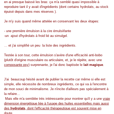
en ai presque baissé les bras: ça m'a semblé quasi impossible à
reproduire tant il y avait d'ingrédients (dont certains hydrolats, au stock
épuisé depuis dans mes réserves ).
Je m'y suis quand même attelée en conservant les deux étapes:
- une première émulsion à la cire émulsiifante
-un ajout d'hydrolats à froid lié au simulgel.
… et j'ai simplifié un peu la liste des ingrédients.
Testée à son tour, cette émulsion s'avère d'une efficacité anti-bobo
(plutôt d'origine musculaire ou articulaire, et, je le répète, avec une
composante psy
) surprenante, je l'ai donc baptisée le
lait magique
.
J'ai beaucoup hésité avant de publier la recette car même si elle est
simple, elle nécessite de nombreux ingrédients, ce qui va à l'encontre
de mon souci de minimalisme. Je n'incite d'ailleurs pas spécialement à
la refaire…
Mais elle m'a semblée très intéressante pour montrer qu'il y a une
vraie
dimension énergétique liée à l'usage des huiles essentielles mais aussi
des
hydrolats
, dont l'efficacité thérapeutique est souvent mise en
doute.