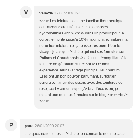
V
venezia
27/01/2009 19:33
<br /> Les teintures ont une fonction thérapeutique
car l'alcool extrait très bien les composés
hydrosolubles.<br /> <br /> dans un produit pour le
corps, je monte jusqu'à 10% maximum, et malgré ma
peau très intolérante, ça passe très bien. Pour le
visage, je ais que Michèle qui met ses formules sur
Potions et Chaudron<br /> a fait un démaquillant à la
teinture de géranium.<br /> <br /> De mon
expérience, leur avantage principal: leur parfum.
Elles ont un bon pouvoir parfumant, surtout en
synergie; j'ai fait des essais avec des teintures de
rose, c'est vraiment super; A<br /> l'occasion, je
mettrai une ou deux formules sur le blog.<br /> <br />
<br />
P
patte
26/01/2009 20:07
tu piques notre curiosité Michele..on connait le nom de cette