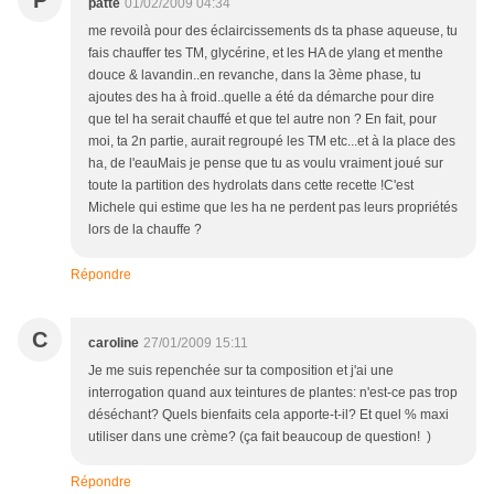
P
patte
01/02/2009 04:34
me revoilà pour des éclaircissements ds ta phase aqueuse, tu
fais chauffer tes TM, glycérine, et les HA de ylang et menthe
douce & lavandin..en revanche, dans la 3ème phase, tu
ajoutes des ha à froid..quelle a été da démarche pour dire
que tel ha serait chauffé et que tel autre non ? En fait, pour
moi, ta 2n partie, aurait regroupé les TM etc...et à la place des
ha, de l'eauMais je pense que tu as voulu vraiment joué sur
toute la partition des hydrolats dans cette recette !C'est
Michele qui estime que les ha ne perdent pas leurs propriétés
lors de la chauffe ?
Répondre
C
caroline
27/01/2009 15:11
Je me suis repenchée sur ta composition et j'ai une
interrogation quand aux teintures de plantes: n'est-ce pas trop
déséchant? Quels bienfaits cela apporte-t-il? Et quel % maxi
utiliser dans une crème? (ça fait beaucoup de question! )
Répondre