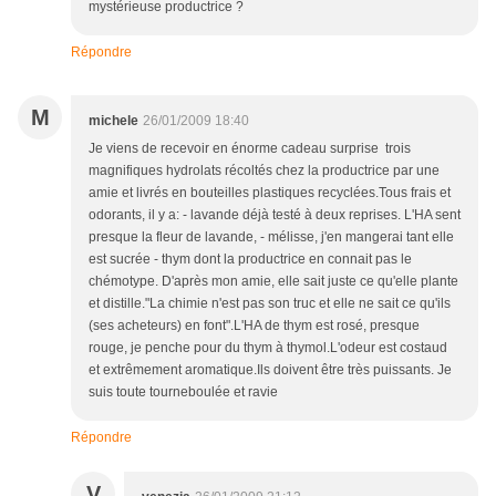
mystérieuse productrice ?
Répondre
M
michele
26/01/2009 18:40
Je viens de recevoir en énorme cadeau surprise trois
magnifiques hydrolats récoltés chez la productrice par une
amie et livrés en bouteilles plastiques recyclées.Tous frais et
odorants, il y a: - lavande déjà testé à deux reprises. L'HA sent
presque la fleur de lavande, - mélisse, j'en mangerai tant elle
est sucrée - thym dont la productrice en connait pas le
chémotype. D'après mon amie, elle sait juste ce qu'elle plante
et distille."La chimie n'est pas son truc et elle ne sait ce qu'ils
(ses acheteurs) en font".L'HA de thym est rosé, presque
rouge, je penche pour du thym à thymol.L'odeur est costaud
et extrêmement aromatique.Ils doivent être très puissants. Je
suis toute tourneboulée et ravie
Répondre
V