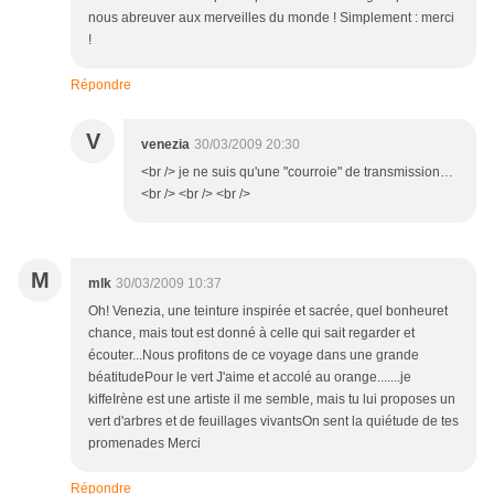
nous abreuver aux merveilles du monde ! Simplement : merci
!
Répondre
V
venezia
30/03/2009 20:30
<br /> je ne suis qu'une "courroie" de transmission…
<br /> <br /> <br />
M
mlk
30/03/2009 10:37
Oh! Venezia, une teinture inspirée et sacrée, quel bonheuret
chance, mais tout est donné à celle qui sait regarder et
écouter...Nous profitons de ce voyage dans une grande
béatitudePour le vert J'aime et accolé au orange.......je
kiffeIrène est une artiste il me semble, mais tu lui proposes un
vert d'arbres et de feuillages vivantsOn sent la quiétude de tes
promenades Merci
Répondre