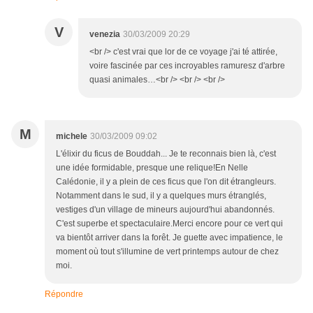
V
venezia
30/03/2009 20:29
<br /> c'est vrai que lor de ce voyage j'ai té attirée,
voire fascinée par ces incroyables ramuresz d'arbre
quasi animales…<br /> <br /> <br />
M
michele
30/03/2009 09:02
L'élixir du ficus de Bouddah... Je te reconnais bien là, c'est
une idée formidable, presque une relique!En Nelle
Calédonie, il y a plein de ces ficus que l'on dit étrangleurs.
Notamment dans le sud, il y a quelques murs étranglés,
vestiges d'un village de mineurs aujourd'hui abandonnés.
C'est superbe et spectaculaire.Merci encore pour ce vert qui
va bientôt arriver dans la forêt. Je guette avec impatience, le
moment où tout s'illumine de vert printemps autour de chez
moi.
Répondre