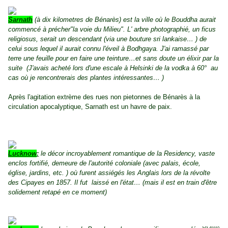
Sarna
t
h
(à dix kilometres de Bénarès) est la ville où le Bouddha aurait
commencé à précher"la voie du Milieu". L' arbre photographié, un ficus
religiosus, serait un descendant (via une bouture sri lankaise… ) de
celui sous lequel il aurait connu l'éveil à Bodhgaya. J'ai ramassé par
terre une feuille pour en faire une teinture…et sans doute un élixir par la
suite (J'avais acheté lors d'une escale à Helsinki de la vodka à 60° au
cas où je rencontrerais des plantes intéressantes… )
Après l'agitation extrème des rues non pietonnes de Bénarès à la
circulation apocalyptique, Sarnath est un havre de paix.
Lucknow
:
le décor incroyablement romantique de la Residency, vaste
enclos fortifié, demeure de l'autorité coloniale (avec palais, école,
église, jardins, etc. ) où furent assiégés les Anglais lors de la révolte
des Cipayes en 1857. Il fut laissé en l'état… (mais il est en train d'être
solidement retapé en ce moment)