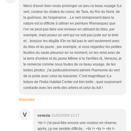
Merci d'avoir bien voulu prolonger un peu ce beau voyage !Le
vert, couleur du chakra du coeur, de Tara, du Roi du Nord, de
la guérison, de l'espérance ...Le vert omnipresent dans la
nature est si difficile à utiliser en peinture !Remarquez que
l'on ne peut pas faire une errewur en utilisant du bleu, par
exemple, mais posez un vert qui ne soit pas juste sur la toile
et .. bonjour les dégâts !On ne fait pas le vert seulement avec
du bleu et du jaune ; par exemple, si vous regardez les petites
feuilles du saule pleureur en ce moment, on les rend avec de
la terre d'ombre et du jaune.Même si tu t'arrêtes là, Venezia, je
te remercie comme nous toutes de ce beau voyage, de tes
belles photos : j'ai particulièrement admiré l'harmonie du vert
de la porte avec celui du bananier. C'est magnifique !La
toiture de l'India Habitat Center est très belle ; quel surprenant
contraste avec les verts des arbres et celui du toit !
Répondre
V
venezia
31/03/2009 23:17
<br /> j'ai peut être encore une couleur en réserve,
après, ça me semble difficile…<br /> <br /> <br />