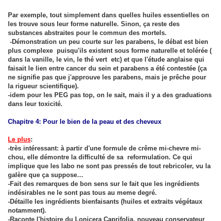
Par exemple, tout simplement dans quelles huiles essentielles on
les trouve sous leur forme naturelle. Sinon, ça reste des
substances abstraites pour le commun des mortels.
-Démonstration un peu courte sur les parabens, le débat est bien
plus complexe puisqu'ils existent sous forme naturelle et tolérée (
dans la vanille, le vin, le thé vert etc) et que l'étude anglaise qui
faisait le lien entre cancer du sein et parabens a été contestée (ça
ne signifie pas que j'approuve les parabens, mais je prêche pour
la rigueur scientifique).
-idem pour les PEG pas top, on le sait, mais il y a des graduations
dans leur toxicité.
Chapitre 4: Pour le bien de la peau et des cheveux
Le plus
:
-très intéressant: à partir d'une formule de crême mi-chevre mi-
chou, elle démontre la difficulté de sa reformulation. Ce qui
implique que les labo ne sont pas pressés de tout rebricoler, vu la
galère que ça suppose…
-Fait des remarques de bon sens sur le fait que les ingrédients
indésirables ne le sont pas tous au meme degré.
-Détaille les ingrédients bienfaisants (huiles et extraits végétaux
notamment).
-Raconte l'histoire du Lonicera Caprifolia, nouveau conservateur