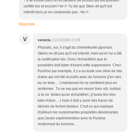
? Il se trouve dans un échantillon de produit qui est pourtant
certifié bio et ecocert !<br /> Tu dis que Stien dit qu'il est
interdit donc je ne comprends pas. <br />
Répondre
V
venezia
21/12/2006 15:09
Physalis, oui, il s'agit du chevrefeuille japonais.
Steins ne dit pas qu'il est interdit, mais qu'on lui a ôté
la certification bio. Donc l'échantillon que tu
possèdes doit dater d'avant cette suppression. Chez
PurAloe par exemple, il y a eu toute une série de lots
d'aloe qui ont été écoulés avec du lonicera (j'en vais
eu un tube… ) maintenant ils ne semblent plus en
renfermer. Tu ne vas pas en mourir bien sûr, surtout
si tu ne testes qu'un échantillon, (j''avais fini mon
tube d'aloe… ) mais il doit y avoir des traces de
dérivés de formol dedans. C'est ce qui explique
d'ailleurs les surprenantes propriétés déodorantes
que j'avais expérimentées avec le Puraloe
renfermant du lonicera …