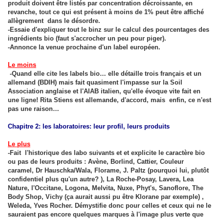
produit doivent être listés par concentration décroissante, en
revanche, tout ce qui est présent à moins de 1% peut être affiché
allègrement dans le désordre.
-Essaie d'expliquer tout le binz sur le calcul des pourcentages des
ingrédients bio (faut s'accrocher un peu pour piger).
-Annonce la venue prochaine d'un label européen.
Le moins
-Quand elle cite les labels bio… elle détaille trois français et un
allemand (BDIH) mais fait quasiment l'impasse sur la Soil
Association anglaise et l'AIAB italien, qu'elle évoque vite fait en
une ligne! Rita Stiens est allemande, d'accord, mais enfin, ce n'est
pas une raison…
Chapitre 2: les laboratoires: leur profil, leurs produits
Le plus
-Fait l'historique des labo suivants et et explicite le caractère bio
ou pas de leurs produits : Avène, Borlind, Cattier, Couleur
caramel, Dr Hauschka/Wala, Florame, J. Paltz (pourquoi lui, plutôt
confidentiel plus qu'un autre? ), La Roche-Posay, Lavera, Lea
Nature, l'Occitane, Logona, Melvita, Nuxe, Phyt's, Sanoflore, The
Body Shop, Vichy (ça aurait aussi pu être Klorane par exemple) ,
Weleda, Yves Rocher. Démystifie donc pour celles et ceux qui ne le
sauraient pas encore quelques marques à l'image plus verte que