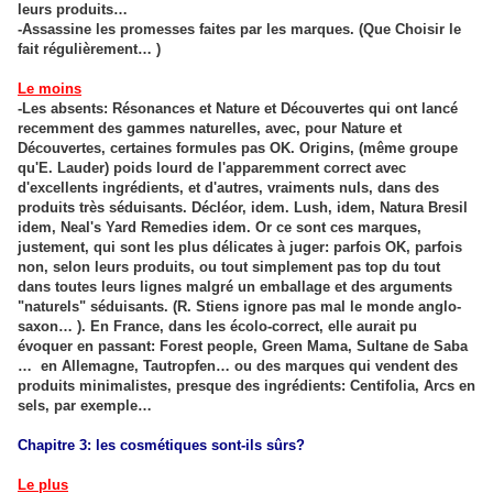
leurs produits…
-Assassine les promesses faites par les marques. (Que Choisir le
fait régulièrement… )
Le moins
-Les absents: Résonances et Nature et Découvertes qui ont lancé
recemment des gammes naturelles, avec, pour Nature et
Découvertes, certaines formules pas OK. Origins, (même groupe
qu'E. Lauder) poids lourd de l'apparemment correct avec
d'excellents ingrédients, et d'autres, vraiments nuls, dans des
produits très séduisants. Décléor, idem. Lush, idem, Natura Bresil
idem, Neal's Yard Remedies idem. Or ce sont ces marques,
justement, qui sont les plus délicates à juger: parfois OK, parfois
non, selon leurs produits, ou tout simplement pas top du tout
dans toutes leurs lignes malgré un emballage et des arguments
"naturels" séduisants. (R. Stiens ignore pas mal le monde anglo-
saxon… ). En France, dans les écolo-correct, elle aurait pu
évoquer en passant: Forest people, Green Mama, Sultane de Saba
… en Allemagne, Tautropfen… ou des marques qui vendent des
produits minimalistes, presque des ingrédients: Centifolia, Arcs en
sels, par exemple…
Chapitre 3: les cosmétiques sont-ils sûrs?
Le plus