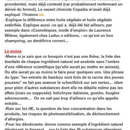
providentiel, mais déjà contesté (car probablement renfermant un
dérivé du formol). Le savant chimiste Copaiba m'avait déjà
expliqué l'histoire
ici.
-Explique la différence entre huile végétale et huile végétale
estérifiée. Explique aussi -ce qui a déjà été fait ailleurs, par
exemple dans «Cosmétiques, mode d'emploi» de Laurence
Wittner, également chez Leduc.s editions, - ce qu'est un bon
shampoing, un dentifirice correct…
Le moins
-Meme si je sais que ce bouquin n'est pas une thèse, la liste des
bienfaits de chaque ingrédient naturel est assénée sans l'ombre
d'une référence scientifique (qu'elle aurait pu mettre en annexe).
Ou elle aurait pu au moins le faire pour quelques uns. Une phrase
du type: "les extraits de bambou sont tirés de la racine des jeunes
pousses" ne fait pas avancer le schmilblick sur ses vertus… idem
pour plein d'autres substances dont elle ne détaille même pas les
effets (vrais ou supposés): helichryse italienne, gombo, fougère
arborescente… On ne sait pas trop d'ailleurs ce qu'elle appelle
extraits…
-Rien sur les HE, la question de leur concentration dans les
produits, les risques de photosensiblisation, de déclenchement
d'allergies.
-Pour les déodorants: donne comme exemple d'ingrédient naturel
déodorant: le farnesol… sur la liste des 26 substances allergènes