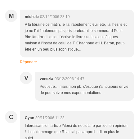
M
michele
02/12/2006 23:19
A la librairie ce matin, je l'ai rapidement feuilleté, j'ai hésité et
je ne l'ai finalement pas pris, préférant le sommerard.Peut-
être faudra-t-il qu'on l'écrive le livre sur les cosmétiques
maison à l'instar de celui de T. Chagnoud et H. Baron, peut-
être en un peu plus sophistiqué...
Répondre
V
venezia
03/12/2006 14:47
Peut être… mais mon pb, c'est que j'ai toujours envie
de poursuivre mes expérimentations…
C
Cyan
30/11/2006 11:23
Intéressant ton article !Merci de nous faire part de ton opinion
! Il est dommage que Rita n'ai pas approfondi un plus le
sujet...