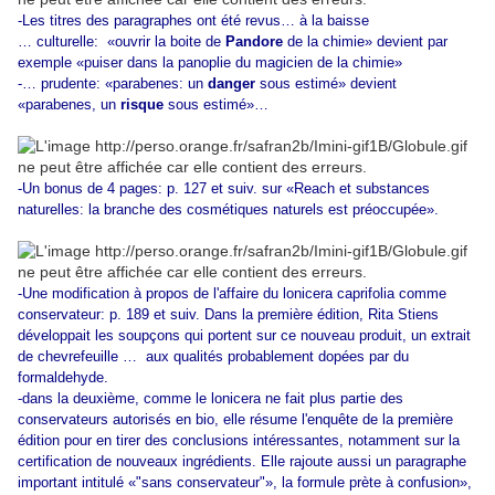
-Les titres des paragraphes ont été revus… à la baisse
… culturelle: «ouvrir la boite de
Pandore
de la chimie» devient par
exemple «puiser dans la panoplie du magicien de la chimie»
-… prudente: «parabenes: un
danger
sous estimé» devient
«parabenes, un
risque
sous estimé»…
-Un bonus de 4 pages: p. 127 et suiv. sur «Reach et substances
naturelles: la branche des cosmétiques naturels est préoccupée».
-Une modification à propos de l'affaire du lonicera caprifolia comme
conservateur: p. 189 et suiv. Dans la première édition, Rita Stiens
développait les soupçons qui portent sur ce nouveau produit, un extrait
de chevrefeuille … aux qualités probablement dopées par du
formaldehyde.
-dans la deuxième, comme le lonicera ne fait plus partie des
conservateurs autorisés en bio, elle résume l'enquête de la première
édition pour en tirer des conclusions intéressantes, notamment sur la
certification de nouveaux ingrédients. Elle rajoute aussi un paragraphe
important intitulé «"sans conservateur"», la formule prète à confusion»,