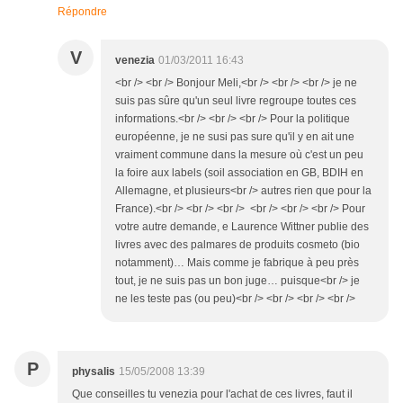
Répondre
V
venezia
01/03/2011 16:43
<br /> <br /> Bonjour Meli,<br /> <br /> <br /> je ne
suis pas sûre qu'un seul livre regroupe toutes ces
informations.<br /> <br /> <br /> Pour la politique
européenne, je ne susi pas sure qu'il y en ait une
vraiment commune dans la mesure où c'est un peu
la foire aux labels (soil association en GB, BDIH en
Allemagne, et plusieurs<br /> autres rien que pour la
France).<br /> <br /> <br /> <br /> <br /> <br /> Pour
votre autre demande, e Laurence Wittner publie des
livres avec des palmares de produits cosmeto (bio
notamment)… Mais comme je fabrique à peu près
tout, je ne suis pas un bon juge… puisque<br /> je
ne les teste pas (ou peu)<br /> <br /> <br /> <br />
P
physalis
15/05/2008 13:39
Que conseilles tu venezia pour l'achat de ces livres, faut il