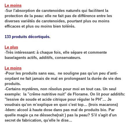
Le moins
-Sur l'absorption de carotenoides naturels qui facilitent la
protection de la peau: elle ne fait pas de différence entre les
diverses variétés de carotenoides, pourtant plus ou moins
efficaces et plus ou moins bien tolérés.
133 produits décortiqués.
Le plus
-Très intéressant: à chaque fois, elle sépare et commente
base/agents actifs, additifs, conservateurs.
Le moins
-Pour les produits sans eau, ne souligne pas qu'un peu d'anti-
oxydant ne fait jamais de mal en prolongeant la durée de vie des
produits.
-Certains mystéres, non résolus pour moi en tout cas. Un seul
exemple: la "crême nutritive nuit" de Florame. On lit pour additifs:
"lessive de soude et acide citrique pour réguler le PH"… Je
voudrais qu'on m'explique en quoi c'est top… (trois macarons)
-Idem: alcool à haute dose dans pas mal de produits bio. Par
quelle magie ça ne désseche(rait ) pas la peau? S'il s'agit d'un
secret de fabrication, qu'elle le dise…