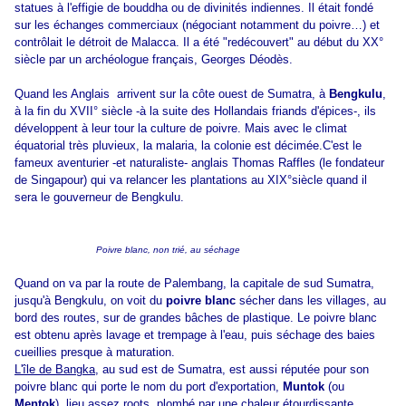
statues à l'effigie de bouddha ou de divinités indiennes. Il était fondé
sur les échanges commerciaux (négociant notamment du poivre…) et
contrôlait le détroit de Malacca. Il a été "redécouvert" au début du XX°
siècle par un archéologue français, Georges Déodès.
Quand les Anglais arrivent sur la côte ouest de Sumatra, à
Bengkulu
,
à la fin du XVII° siècle -à la suite des Hollandais friands d'épices-, ils
développent à leur tour la culture de poivre. Mais avec le climat
équatorial très pluvieux, la malaria, la colonie est décimée.C'est le
fameux aventurier -et naturaliste- anglais Thomas Raffles (le fondateur
de Singapour) qui va relancer les plantations au XIX°siècle quand il
sera le gouverneur de Bengkulu.
Poivre blanc, non trié, au séchage
Quand on va par la route de Palembang, la capitale de sud Sumatra,
jusqu'à Bengkulu, on voit du
poivre blanc
sécher dans les villages, au
bord des routes, sur de grandes bâches de plastique. Le poivre blanc
est obtenu après lavage et trempage à l'eau, puis séchage des baies
cueillies presque à maturation.
L'île de Bangka
, au sud est de Sumatra, est aussi réputée pour son
poivre blanc qui porte le nom du port d'exportation,
Muntok
(ou
Mentok
), lieu assez roots, plombé par une chaleur étourdissante.