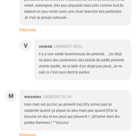
violet- aubergine, très peu piquants mais jolis comme tout.Ils
étaient un peu ronds avec une chair blanche très parfumée.
Je n'en ai jamais retrouvé ...
Répondre
V
venezia
14/08/2007 08:01
Il y a une varité faramineuse de piments… j'ai déjà
vu dans des jardineries des plants de petits piments
violets (petits, de la taile d'un doigt pas plus) , je ne
sais si c'est ceux dont tu parles
M
missmiss
13/08/2007 01:40
mon mari est accroc au piment! moi j\\\'y arrive pas! je
supporte quand ça pique un peu mais pas quand j\\\'ai la
bouche en feu et les yeux qui pleurent ! ;-)j\\\'aime bien tes
petites flammes ! ^^bizzzzz
Répondre