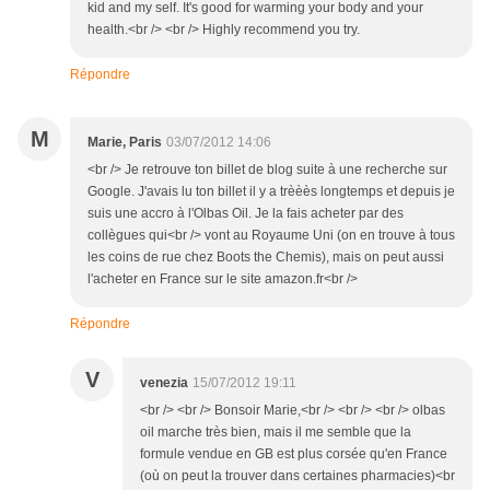
kid and my self. It's good for warming your body and your
health.<br /> <br /> Highly recommend you try.
Répondre
M
Marie, Paris
03/07/2012 14:06
<br /> Je retrouve ton billet de blog suite à une recherche sur
Google. J'avais lu ton billet il y a trèèès longtemps et depuis je
suis une accro à l'Olbas Oil. Je la fais acheter par des
collègues qui<br /> vont au Royaume Uni (on en trouve à tous
les coins de rue chez Boots the Chemis), mais on peut aussi
l'acheter en France sur le site amazon.fr<br />
Répondre
V
venezia
15/07/2012 19:11
<br /> <br /> Bonsoir Marie,<br /> <br /> <br /> olbas
oil marche très bien, mais il me semble que la
formule vendue en GB est plus corsée qu'en France
(où on peut la trouver dans certaines pharmacies)<br