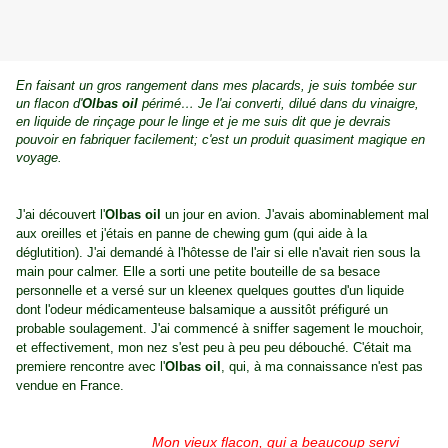
En faisant un gros rangement dans mes placards, je suis tombée sur
un flacon d'
Olbas oil
périmé… Je l'ai converti, dilué dans du vinaigre,
en liquide de rinçage pour le linge et je me suis dit que je devrais
pouvoir en fabriquer facilement; c'est un produit quasiment magique en
voyage.
J'ai découvert l'
Olbas oil
un jour en avion. J'avais abominablement mal
aux oreilles et j'étais en panne de chewing gum (qui aide à la
déglutition). J'ai demandé à l'hôtesse de l'air si elle n'avait rien sous la
main pour calmer. Elle a sorti une petite bouteille de sa besace
personnelle et a versé sur un kleenex quelques gouttes d'un liquide
dont l'odeur médicamenteuse balsamique a aussitôt préfiguré un
probable soulagement. J'ai commencé à sniffer sagement le mouchoir,
et effectivement, mon nez s'est peu à peu peu débouché. C'était ma
premiere rencontre avec l'
Olbas oil
, qui, à ma connaissance n'est pas
vendue en France.
Mon vieux flacon, qui a beaucoup servi