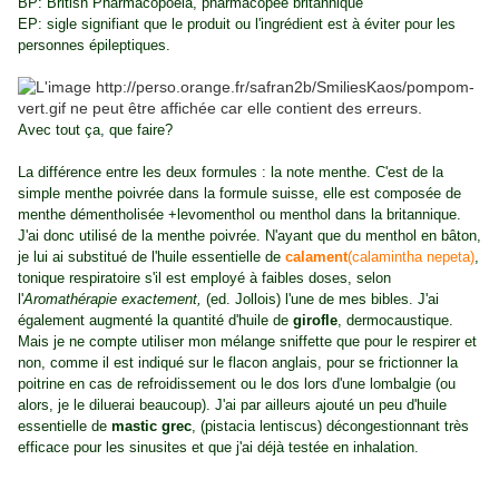
BP: British Pharmacopoeia, pharmacopée britannique
EP: sigle signifiant que le produit ou l'ingrédient est à éviter pour les
personnes épileptiques.
Avec tout ça, que faire?
La différence entre les deux formules : la note menthe. C'est de la
simple menthe poivrée dans la formule suisse, elle est composée de
menthe démentholisée +levomenthol ou menthol dans la britannique.
J'ai donc utilisé de la menthe poivrée. N'ayant que du menthol en bâton,
je lui ai substitué de l'huile essentielle de
calament
(calamintha nepeta)
,
tonique respiratoire s'il est employé à faibles doses, selon
l'
Aromathérapie exactement,
(ed. Jollois) l'une de mes bibles. J'ai
également augmenté la quantité d'huile de
girofle
, dermocaustique.
Mais je ne compte utiliser mon mélange sniffette que pour le respirer et
non, comme il est indiqué sur le flacon anglais, pour se frictionner la
poitrine en cas de refroidissement ou le dos lors d'une lombalgie (ou
alors, je le diluerai beaucoup). J'ai par ailleurs ajouté un peu d'huile
essentielle de
mastic grec
, (pistacia lentiscus) décongestionnant très
efficace pour les sinusites et que j'ai déjà testée en inhalation.