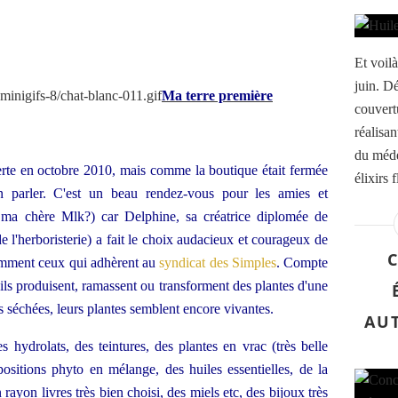
Et voil
juin. D
Ma terre première
couvert
réalisan
du méde
verte en octobre 2010, mais comme la boutique était fermée
élixirs f
en parler. C'est un beau rendez-vous pour les amies et
s ma chère Mlk?) car Delphine, sa créatrice diplomée de
 l'herboristerie) a fait le choix audacieux et courageux de
otamment ceux qui adhèrent au
syndicat des Simples
. Compte
ils produisent, ramassent ou transforment des plantes d'une
s séchées, leurs plantes semblent encore vivantes.
AUT
 hydrolats, des teintures, des plantes en vrac (très belle
sitions phyto en mélange, des huiles essentielles, de la
rayon livres très bien choisi, des miels etc, des bijoux très