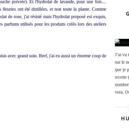
 touche poivrée). Et l'hydrolat de lavande, pour une fois…
fleuries ont été distillées, et non to
ute
la plante. Comme
at de rose, j'ai résisté mais l'hydrolat proposé est exquis,
 parfums utilisés pour les produits créés lors des ateliers
J’ai vu 
hoisis avec grand soin. Bref, j'ai eu aussi un énorme coup de
sur le n
que je p
recette 
nombreu
vera. Or
HU