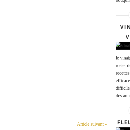
bouquin
VI
V
le vinai
rosier 
recettes
efficac
difficil
des anné
FLE
Article suivant »