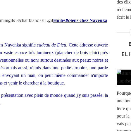
des élix
réellem
écrit le 
Huiles&Sens chez Nayenka
éen Nayenka signifie
cadeau de Dieu
. Cette adresse ouverte
un vaste espace très lumineux (plancher de bois clair) près
EL
ventionnelles ou non) surtout destinées aux peaux noires et
ésormais aussi, réunis dans une petite armoire, une partie
n envoyant un mail, on peut même commander n'importe
 et venir le chercher à la boutique.
Pourquo
ne présentation avec plein de monde quand j'y suis passée; la
une bon
e.
livre qu
pour la
vais par