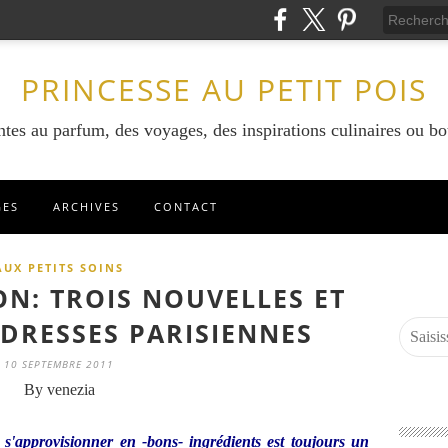
PRINCESSE AU PETIT POIS
ntes au parfum, des voyages, des inspirations culinaires ou bo
GES
ARCHIVES
CONTACT
AUX PETITS SOINS
N: TROIS NOUVELLES ET
ADRESSES PARISIENNES
10 SEPTEMBRE 2011
By venezia
s'approvisionner en -bons- ingrédients est toujours un