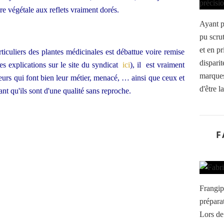
re végétale aux reflets vraiment dorés.
Ayant pa
pu scru
et en pr
ticuliers des plantes médicinales est débattue voire remise
disparit
es explications sur le site du syndicat
ici
), il est vraiment
marques.
eurs qui font bien leur métier, menacé, … ainsi que ceux et
d'être l
ant qu'ils sont d'une qualité sans reproche.
F
Frangip
préparat
Lors de