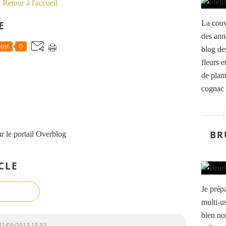
Retour à l'accueil
La couv
E
des ann
ost
0
blog de
fleurs e
de plant
cognac 
BR
r le portail Overblog
CLE
Je prép
multi-u
bien non
21/05/2013 15:52