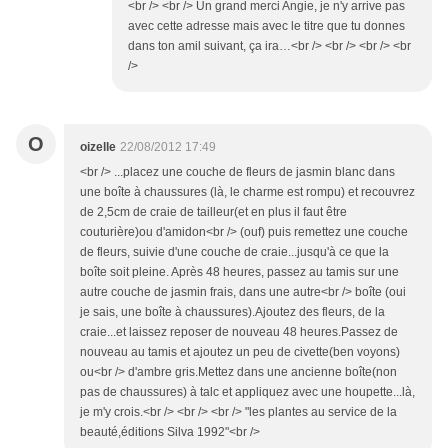
<br /> <br /> Un grand merci Angie, je n'y arrive pas
avec cette adresse mais avec le titre que tu donnes
dans ton amil suivant, ça ira…<br /> <br /> <br /> <br
/>
O
oizelle
22/08/2012 17:49
<br /> ...placez une couche de fleurs de jasmin blanc dans
une boîte à chaussures (là, le charme est rompu) et recouvrez
de 2,5cm de craie de tailleur(et en plus il faut être
couturière)ou d'amidon<br /> (ouf) puis remettez une couche
de fleurs, suivie d'une couche de craie...jusqu'à ce que la
boîte soit pleine. Après 48 heures, passez au tamis sur une
autre couche de jasmin frais, dans une autre<br /> boîte (oui
je sais, une boîte à chaussures).Ajoutez des fleurs, de la
craie...et laissez reposer de nouveau 48 heures.Passez de
nouveau au tamis et ajoutez un peu de civette(ben voyons)
ou<br /> d'ambre gris.Mettez dans une ancienne boîte(non
pas de chaussures) à talc et appliquez avec une houpette...là,
je m'y crois.<br /> <br /> <br /> "les plantes au service de la
beauté,éditions Silva 1992"<br />