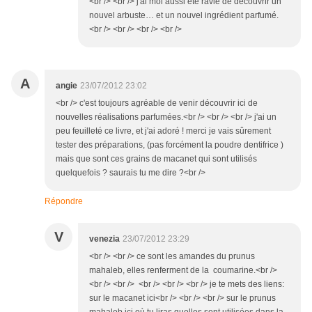
<br /> <br /> j'ai moi aussi été ravie de découvrir un
nouvel arbuste… et un nouvel ingrédient parfumé.
<br /> <br /> <br /> <br />
A
angie
23/07/2012 23:02
<br /> c'est toujours agréable de venir découvrir ici de
nouvelles réalisations parfumées.<br /> <br /> <br /> j'ai un
peu feuilleté ce livre, et j'ai adoré ! merci je vais sûrement
tester des préparations, (pas forcément la poudre dentifrice )
mais que sont ces grains de macanet qui sont utilisés
quelquefois ? saurais tu me dire ?<br />
Répondre
V
venezia
23/07/2012 23:29
<br /> <br /> ce sont les amandes du prunus
mahaleb, elles renferment de la coumarine.<br />
<br /> <br /> <br /> <br /> <br /> je te mets des liens:
sur le macanet ici<br /> <br /> <br /> sur le prunus