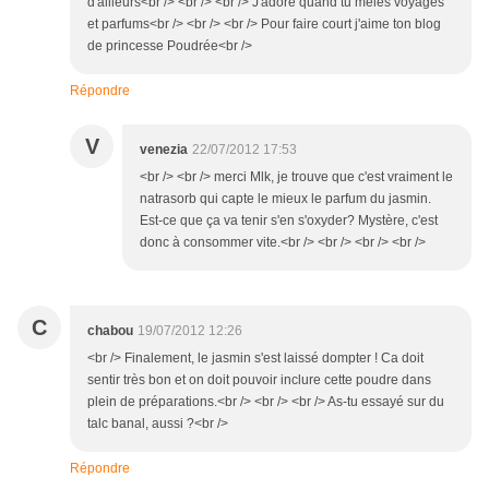
d'ailleurs<br /> <br /> <br /> J'adore quand tu mêles voyages
et parfums<br /> <br /> <br /> Pour faire court j'aime ton blog
de princesse Poudrée<br />
Répondre
V
venezia
22/07/2012 17:53
<br /> <br /> merci Mlk, je trouve que c'est vraiment le
natrasorb qui capte le mieux le parfum du jasmin.
Est-ce que ça va tenir s'en s'oxyder? Mystère, c'est
donc à consommer vite.<br /> <br /> <br /> <br />
C
chabou
19/07/2012 12:26
<br /> Finalement, le jasmin s'est laissé dompter ! Ca doit
sentir très bon et on doit pouvoir inclure cette poudre dans
plein de préparations.<br /> <br /> <br /> As-tu essayé sur du
talc banal, aussi ?<br />
Répondre