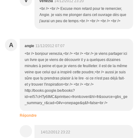
V
venezia
14/12/2012 23:20
<br /> <br /> Excuse mon retard pour te remercier,
Angie. je vais me plonger dans cet ouvrage dès que
j'aurai un peu de temps.<br /> <br /> <br /> <br />
A
angie
11/12/2012 07:07
<br /> bonjour venezia,<br /> <br /> <br /> je viens partager ici
un livre que je viens de découvrir il y a quelques dizaines
minutes à peine et que je viens de feuilleter. il est de la même
veine que celui qui a inspiré cette poudre,<br /> aussi je suis
sûre que tu prendras plaisir à le lire -si ce n'est pas déjà fait-
et y trouver l'inspiration<br /> <br /> <br />
http://books.google.be/books?
id=el57cHTy6IMC&printsec=frontcover&hl=fr&source=gbs_ge
_summary_r&cad=0#v=onepage&q&f=false<br />
Répondre
14/12/2012 23:22