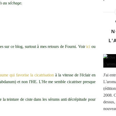
és au séchage.
N
L'
ises sur ce blog, surtout à mes retours de Fourni. Voir
ici
ou
aume qui favorise la cicatrisation
à la vitesse de l'éclair en
J'ai ent
de labdanum) et non l'HE. L'He me semble cicatriser presque
L'arom
(édition
2008. C
de la teinture de ciste dans les sérums anti décrépitude pour
dessus,
nouveau