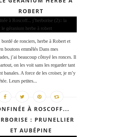
 LE GÉRANIUM HERBE À
ROBERT
bordé de ronciers, herbe à Robert et
 en boutons emmêlés Dans mes
des, j’ai beaucoup côtoyé les ronces. Il
artout, on les voit sans les regarder tant
nt banales. A force de les croiser, je m’y
êtée. Leurs petites...
NFINÉE À ROSCOFF...
ERBORISE : PRUNELLIER
ET AUBÉPINE