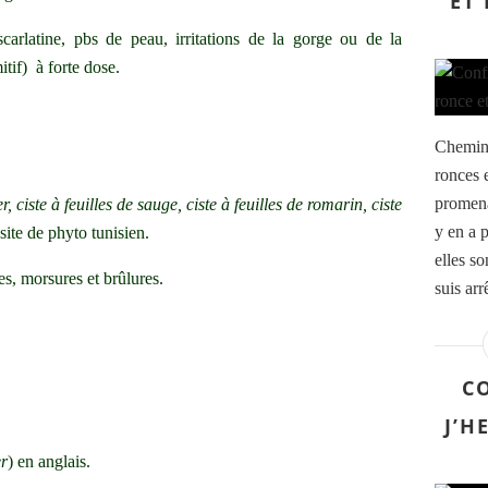
ET
scarlatine, pbs de peau, irritations de la gorge ou de la
tif) à forte dose.
Chemin 
ronces
promena
r, ciste à feuilles de sauge, ciste à feuilles de romarin, ciste
y en a p
site de phyto tunisien.
elles so
s, morsures et brûlures.
suis arr
CO
J’H
er
) en anglais.