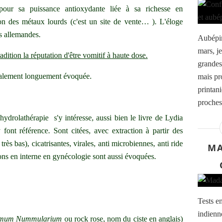
our sa puissance antioxydante liée à sa richesse en
on des métaux lourds
(c'est un site de vente… )
. L'éloge
ues allemandes.
Aubépine
mars, j
adition la réputation d'être vomitif à haute dose.
grandes
également longuement évoquée.
mais pr
printani
proches
'hydrolathérapie s'y intéresse, aussi bien le livre de Lydia
ont référence. Sont citées, avec extraction à partir des
 très bas), cicatrisantes, virales, anti microbiennes, anti ride
MA
ions en interne en gynécologie sont aussi évoquées.
Tests e
indienn
emum Nummularium
ou rock rose, nom du ciste en anglais)