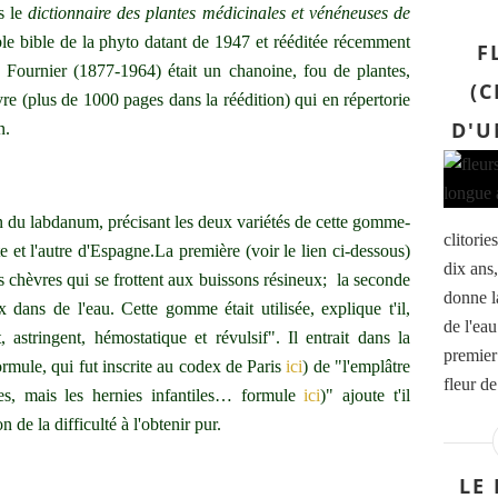
s le
dictionnaire des plantes médicinales et vénéneuses de
ble bible de la phyto datant de 1947 et rééditée récemment
F
 Fournier (1877-1964) était un chanoine, fou de plantes,
(C
vre (plus de 1000 pages dans la réédition) qui en répertorie
D'U
n.
on du labdanum, précisant les deux variétés de cette gomme-
clitorie
te et l'autre d'Espagne.La première (voir le lien ci-dessous)
dix ans,
s chèvres qui se frottent aux buissons résineux; la seconde
donne l
x dans de l'eau. Cette gomme était utilisée, explique t'il,
de l'eau
stringent, hémostatique et révulsif". Il entrait dans la
premier 
rmule, qui fut inscrite au codex de Paris
ici
) de "l'emplâtre
fleur de
les, mais les hernies infantiles… formule
ici
)" ajoute t'il
n de la difficulté à l'obtenir pur.
LE