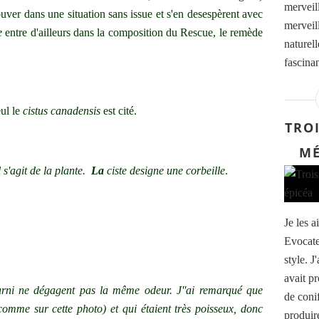
merveil
uver dans une situation sans issue et s'en desespèrent avec
merveil
e
entre d'ailleurs dans la composition du Rescue, le remède
naturel
fascinan
ul le
cistus canadensis
est cité.
TRO
MÉ
 s'agit de la plante.
La
ciste designe une corbeille
.
Je les a
Evocate
style. J
avait p
urni ne dégagent pas la même odeur. J''ai remarqué que
de coni
(comme sur cette photo) et qui étaient très poisseux, donc
produire