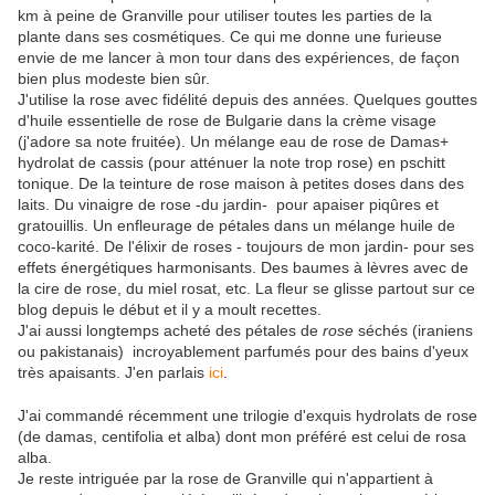
km à peine de Granville pour utiliser toutes les parties de la
plante dans ses cosmétiques. Ce qui me donne une furieuse
envie de me lancer à mon tour dans des expériences, de façon
bien plus modeste bien sûr.
J'utilise la rose avec fidélité depuis des années. Quelques gouttes
d'huile essentielle de rose de Bulgarie dans la crème visage
(j'adore sa note fruitée). Un mélange eau de rose de Damas+
hydrolat de cassis (pour atténuer la note trop rose) en pschitt
tonique. De la teinture de rose maison à petites doses dans des
laits. Du vinaigre de rose -du jardin- pour apaiser piqûres et
gratouillis. Un enfleurage de pétales dans un mélange huile de
coco-karité. De l'élixir de roses - toujours de mon jardin- pour ses
effets énergétiques harmonisants. Des baumes à lèvres avec de
la cire de rose, du miel rosat, etc. La fleur se glisse partout sur ce
blog depuis le début et il y a moult recettes.
J'ai aussi longtemps acheté des pétales de
rose
séchés (iraniens
ou pakistanais) incroyablement parfumés pour des bains d'yeux
très apaisants. J'en parlais
ici
.
J'ai commandé récemment une trilogie d'exquis hydrolats de rose
(de damas, centifolia et alba) dont mon préféré est celui de rosa
alba.
Je reste intriguée par la rose de Granville qui n'appartient à