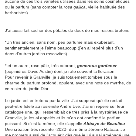
aucune de ces trois variétés utilisées dans les soins cosmétiques
ou le parfum (sans compter la
rosa gallica
, vieille habituée des
herboristes).
J'ai aussi fait sécher des pétales de deux de mes rosiers bretons:
*Un très ancien, sans nom, peu parfumé mais exubérant,
sentimentalement je l'aime beaucoup (j'en ai repéré plus d'un
dans d'autres jardins roscovites)
* et un autre, rose pâle, très odorant,
generous gardener
(pépinières David Austin) dont je rate souvent la floraison.
Pour revenir à Granville, je suis totalement tombée sous le
charme du parfum profond, opulent, avec une note de myrrhe, de
ce rosier du jardin Dior.
Le jardin est entretenu par la ville. J'ai supposé qu'elle restait
peut-être fidèle au rosiériste André Eve. J'ai en repéré sur leur
catalogue une, qui ressemblait de très près à la mystérieuse de
Granville, je les ai appelés et ils m'en ont confirmé le parfum
puissant. Si c'est la même, elle s'appelle
Abbaye de Beaulieu
.
Une création très récente -2020- du même Jérôme Rateau. Je
me promets aussi de l'acquérir dès que je lui aurai aménagé une