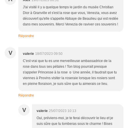
Alex
19/07/2023 06:51
J'ai visité il y a quelque temps le jardin du musée Christian
Dior à Granville et s'est la rose que vous, Venezia, vous avez
découvert qu'elle s'appelle Abbaye de Beaulieu qui est restée
dans mes souvenirs. Merci Venezia de raviver ces souvenirs !
Répondre
V
valerie
18/07/2023 09:50
C'est vrai que tu es une merveilleuse ambassadrice de la
rose dans tous ses pétales ! Ton blog pourrait presque
s'appeler Princesse à la rose ☺ Une année, il faudrait que tu
viennes à Provins visiter la roseraie lorsque les rosiers sont
en pleine floraison, je suis sûre que tu aimerais ce lieu.
Répondre
V
valerie
25/07/2023 10:13
Oui, préviens-moi, je te ferai découvrir le lieu et je
suis sûre que tu tomberas sous le charme ! Bises