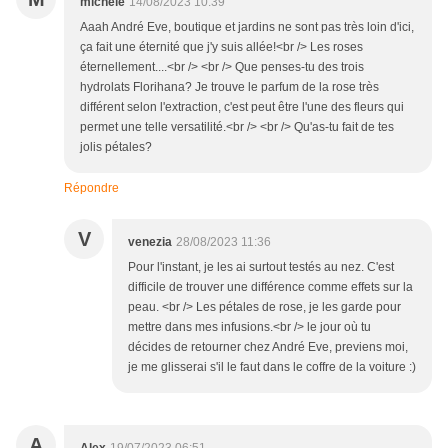
michele
14/08/2023 10:39
Aaah André Eve, boutique et jardins ne sont pas très loin d'ici,
ça fait une éternité que j'y suis allée!<br /> Les roses
éternellement....<br /> <br /> Que penses-tu des trois
hydrolats Florihana? Je trouve le parfum de la rose très
différent selon l'extraction, c'est peut être l'une des fleurs qui
permet une telle versatilité.<br /> <br /> Qu'as-tu fait de tes
jolis pétales?
Répondre
V
venezia
28/08/2023 11:36
Pour l'instant, je les ai surtout testés au nez. C'est
difficile de trouver une différence comme effets sur la
peau. <br /> Les pétales de rose, je les garde pour
mettre dans mes infusions.<br /> le jour où tu
décides de retourner chez André Eve, previens moi,
je me glisserai s'il le faut dans le coffre de la voiture :)
A