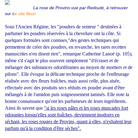
La rose de Provins vue par Redouté, à retrouver
sur
c
e site fleuri
Sous l'Ancien Régime, les "poudres de senteur " destinées à
parfumer les poudres réservées à la chevelure ont la côte. Si
quelques formules sont connues,"des gestes techniques qui
permettent de créer des poudres, en revanche, les rares recettes
manuscrites n'en disent rien", remarque Catherine Lanoë (p. 105),
même s'il s'agit le plus souvent simplement "d'écraser et de
mélanger des substances odoriférantes au moyen de mortiers et de
pilons". Elle évoque la délicate technique proche de l'enfleurage
réalisée avec des fleurs fraîches, mais aussi celle, plus aisée,
effectuée avec des produits secs réduits en poudre avant d'être
mélangés à de l'amidon puis soigneusement tamisés. Elle note la
bonne connaissance qu'ont les parfumeurs de leurs ingrédients.
Ainsi ils savent que
"si les roses pâles et les roses muscades fort
odorantes lorsqu'elles sont fraîches, deviennent inodores en
séchant, les roses rouges de Provins, quant à elles, n'exhalent leur
parfum qu'à la condition d'être sèches".