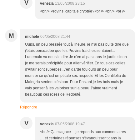
V
venezia
13/05/2008 23:15
<br /> Provins, capitale cryptée?<br /> <br /> <br />
M
michele
06/05/2008 21:44
Oups, un peu pressée tout à l'heure, je n'ai pas pu te dire que
j'étais persuadée que les Provins fraiches sentaient...
Lunemalo va nous le dire.Je n'en ai pas dans le jardin sinon
je me serais précipitée pour aller vérifier. En tous cas celles
d'Altair sont superbes. J'en garde toujours un peu pour
montrer ce qu'est un pétale sec respecté.Et les Centifolia de
Malegria sentent très bon. Pour l'instant je les bois mais je
vais penser à les valoriser sur la peau.J'aime vraiment
beaucoup ces roses de Redouté.
Répondre
V
venezia
07/05/2008 19:47
<br /> Ça m'agace… je réponds aux commentaires
… et certaines réponses s'évanouissent dans la