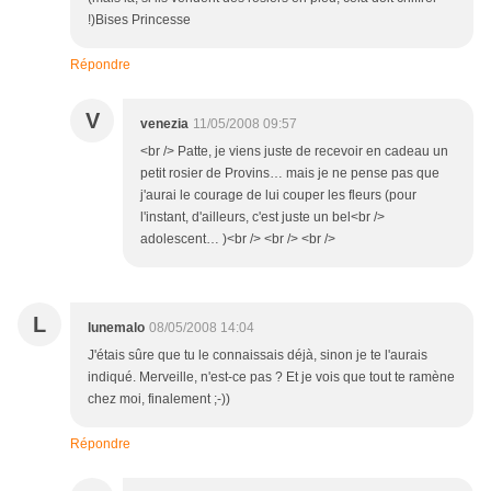
!)Bises Princesse
Répondre
V
venezia
11/05/2008 09:57
<br /> Patte, je viens juste de recevoir en cadeau un
petit rosier de Provins… mais je ne pense pas que
j'aurai le courage de lui couper les fleurs (pour
l'instant, d'ailleurs, c'est juste un bel<br />
adolescent… )<br /> <br /> <br />
L
lunemalo
08/05/2008 14:04
J'étais sûre que tu le connaissais déjà, sinon je te l'aurais
indiqué. Merveille, n'est-ce pas ? Et je vois que tout te ramène
chez moi, finalement ;-))
Répondre