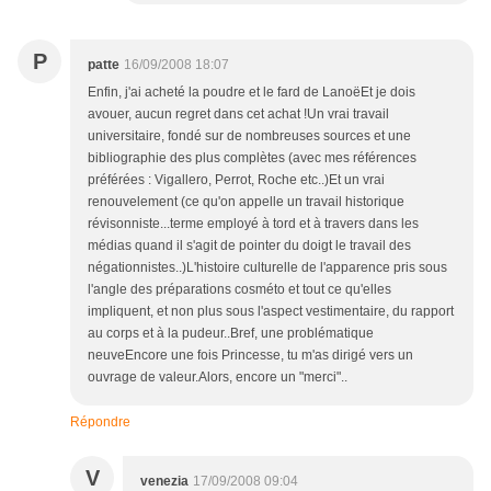
P
patte
16/09/2008 18:07
Enfin, j'ai acheté la poudre et le fard de LanoëEt je dois
avouer, aucun regret dans cet achat !Un vrai travail
universitaire, fondé sur de nombreuses sources et une
bibliographie des plus complètes (avec mes références
préférées : Vigallero, Perrot, Roche etc..)Et un vrai
renouvelement (ce qu'on appelle un travail historique
révisonniste...terme employé à tord et à travers dans les
médias quand il s'agit de pointer du doigt le travail des
négationnistes..)L'histoire culturelle de l'apparence pris sous
l'angle des préparations cosméto et tout ce qu'elles
impliquent, et non plus sous l'aspect vestimentaire, du rapport
au corps et à la pudeur..Bref, une problématique
neuveEncore une fois Princesse, tu m'as dirigé vers un
ouvrage de valeur.Alors, encore un "merci"..
Répondre
V
venezia
17/09/2008 09:04