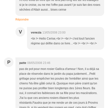
RHOO voilà un livre qui ne fera pas long feu sur les étalages
si je le croise, ou ne me l'offre pas avant ! je suis fan des roses
séchées d'Altaïr aussi... bises ceirse
Répondre
V
venezia
13/05/2008 23:00
<br /> Hello Cerise,<br /> <br /> c'est tout l'ancien
régime qui défile dans ce livre…<br /> <br /> <br />
P
patte
08/05/2008 23:46
pas de pot pour mon rosier Gallica d'amour ! Non, il a déjà sa
place de réservée dans le jardin du papa justement....Petit
grillage pour empêcher les poules de l'embêter ainsi que les
chiens !Va être gâté celui là..Quoique mon père craint qu'on
ne puisse pas profiter bien longtemps des 1ères fleurs. Ba
oui, il connait les faiblesses de sa fille pour les macérations.
J'ai lu que ces anciens rosiers étaient les plus
résistants.Faudra que je me rende un de ces jours à Provins
(mais là, si ils vendent des rosiers en pied, cela doit chiffrer