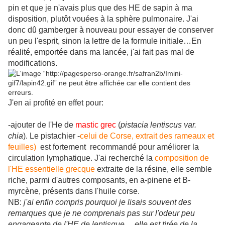
pin et que je n'avais plus que des HE de sapin à ma
disposition, plutôt vouées à la sphère pulmonaire. J'ai
donc dû gamberger à nouveau pour essayer de conserver
un peu l'esprit, sinon la lettre de la formule initiale…En
réalité, emportée dans ma lancée, j'ai fait pas mal de
modifications.
J'en ai profité en effet pour:
-ajouter de l'He de
mastic grec
(
pistacia lentiscus var.
chia
). Le pistachier -
celui de Corse, extrait des rameaux et
feuilles)
est fortement recommandé pour améliorer la
circulation lymphatique. J'ai recherché la
composition de
l'HE essentielle grecque
extraite de la résine, elle semble
riche, parmi d'autres composants, en a-pinene et B-
myrcène, présents dans l'huile corse.
NB:
j'ai enfin compris pourquoi je lisais souvent des
remarques que je ne comprenais pas sur l'odeur peu
engageante de l'HE de lentisque… elle est tirée de la