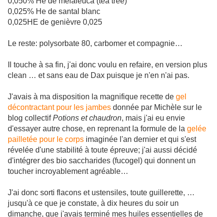
0,050% He de melaleuca (tea tree)
0,025% He de santal blanc
0,025HE de genièvre 0,025
Le reste: polysorbate 80, carbomer et compagnie…
Il touche à sa fin, j'ai donc voulu en refaire, en version plus
clean … et sans eau de Dax puisque je n'en n'ai pas.
J'avais à ma disposition la magnifique recette de
gel
décontractant pour les jambes
donnée par Michèle sur le
blog collectif
Potions et chaudron
, mais j'ai eu envie
d'essayer autre chose, en reprenant la formule de la
gelée
pailletée pour le corps
imaginée l'an dernier et qui s'est
révelée d'une stabilité à toute épreuve; j'ai aussi décidé
d'intégrer des bio saccharides (fucogel) qui donnent un
toucher incroyablement agréable…
J'ai donc sorti flacons et ustensiles, toute guillerette, …
jusqu'à ce que je constate, à dix heures du soir un
dimanche, que j'avais terminé mes huiles essentielles de