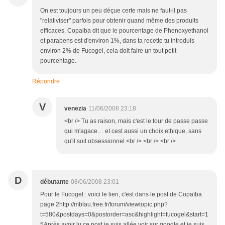
On est toujours un peu déçue certe mais ne faut-il pas
"relativiser" parfois pour obtenir quand même des produits
efficaces. Copaiba dit que le pourcentage de Phenoxyethanol
et parabens est d'environ 1%, dans ta recette tu introduis
environ 2% de Fucogel, cela doit faire un tout petit
pourcentage.
Répondre
V
venezia
11/06/2008 23:18
<br /> Tu as raison, mais c'est le tour de passe passe
qui m'agace… et cest aussi un choix ethique, sans
qu'il soit obsessionnel.<br /> <br /> <br />
D
débutante
08/06/2008 23:01
Pour le Fucogel : voici le lien, c'est dans le post de Copaïba
page 2http://mblau.free.fr/forum/viewtopic.php?
t=580&postdays=0&postorder=asc&highlight=fucogel&start=1
5Après avoir lu ce post je suis allée voir sur google et je suis