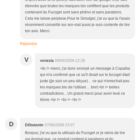
étonnée que toutes les marques bio certifient que les produits
contenant du Fucogel sont sans phéno et sans parabens.
Cela me laisse perplexe.Pour le Simulgel, j'ai vu que tu l'avais
récemment conseillé sur aro-mat aussi je suis contente de lire
ton avis. Merci.
Répondre
V
venezia
09/06/2008 22:38
<br /> merci, j'ai donc envoyé un message à Copaiba
qui m'a confirmé que ce su'il disait sur le fucogel était
juste (jje suis un peu déçue)… ce qui n'emechait pas
les marques bio de l'utiliser… bref,<br /> belles
contradictions…Un grand merci pour avoir levé ce
lièvre.<br /> <br /> <br />
D
Débutante
07/06/2008 23:07
Bonjour, j'ai vu que tu utilisais du Fucogel or je viens de lire
sur Aromat que ce produit contient 4 parabens et du