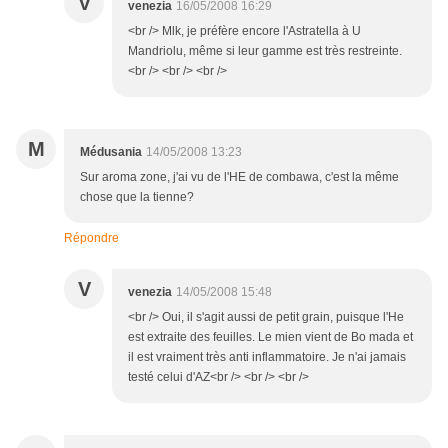
V
venezia
16/05/2008 16:29
<br /> Mlk, je préfère encore l'Astratella à U
Mandriolu, même si leur gamme est très restreinte.
<br /> <br /> <br />
M
Médusania
14/05/2008 13:23
Sur aroma zone, j'ai vu de l'HE de combawa, c'est la même
chose que la tienne?
Répondre
V
venezia
14/05/2008 15:48
<br /> Oui, il s'agit aussi de petit grain, puisque l'He
est extraite des feuilles. Le mien vient de Bo mada et
il est vraiment très anti inflammatoire. Je n'ai jamais
testé celui d'AZ<br /> <br /> <br />