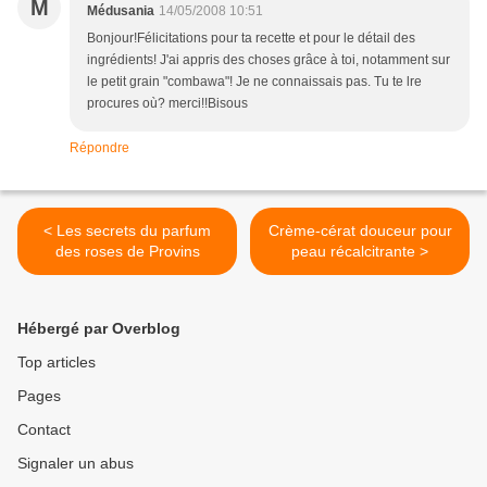
M
Médusania
14/05/2008 10:51
Bonjour!Félicitations pour ta recette et pour le détail des
ingrédients! J'ai appris des choses grâce à toi, notamment sur
le petit grain "combawa"! Je ne connaissais pas. Tu te lre
procures où? merci!!Bisous
Répondre
< Les secrets du parfum
Crème-cérat douceur pour
des roses de Provins
peau récalcitrante >
Hébergé par Overblog
Top articles
Pages
Contact
Signaler un abus