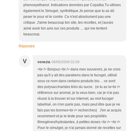
phenoxyethanol. Indications données par Copaïba.Tu utilises
également le Simugel, synthétique.Je pense que tu as dû
peser le pour et le contre .Ce n'est absolument pas une
critique. J'aime beaucoup ton site, tes recettes, et j'aurais
aimé avoir ton avis sur ces produits .... qui me tentent
beaucoup.
Répondre
V
venezia
08/06/2008 02:00
<br /> Bonjour,<br /> dans mes souvenirs, je ne crois
pas qu'il y ait des parabens dans le fucogel, utilisé
sous ce nom dans certains produits bio… ce sont
des polysaccharides tirés du sucre. (si tu as la<br />
référence sur aromat, je la veux bien, car je n'ai pas
réussi à la trouver et sur internet, au mot fucogel
labellisé, on n'en parle pas, mais peut être que je ne
fais pas les bonnes<br /> recherches) J'en ai acquis
recemment et je le teste pour ses propriétés
filmogènes/hydratantes, à petites doses.<br /> <br />
Pour le simulgel, je n'ai jamais donné de recettes sur