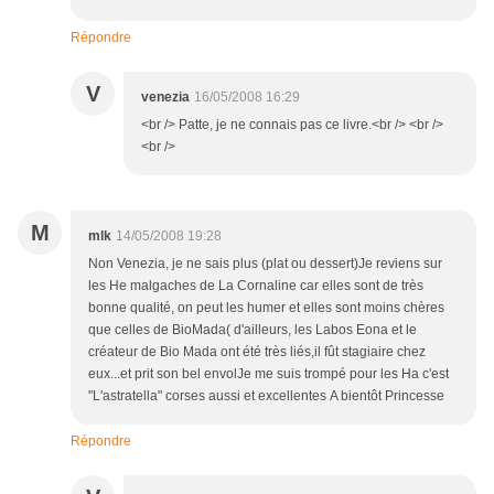
Répondre
V
venezia
16/05/2008 16:29
<br /> Patte, je ne connais pas ce livre.<br /> <br />
<br />
M
mlk
14/05/2008 19:28
Non Venezia, je ne sais plus (plat ou dessert)Je reviens sur
les He malgaches de La Cornaline car elles sont de très
bonne qualité, on peut les humer et elles sont moins chères
que celles de BioMada( d'ailleurs, les Labos Eona et le
créateur de Bio Mada ont été très liés,il fût stagiaire chez
eux...et prit son bel envolJe me suis trompé pour les Ha c'est
"L'astratella" corses aussi et excellentes A bientôt Princesse
Répondre