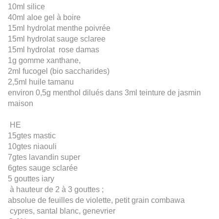
10ml silice
40ml aloe gel à boire
15ml hydrolat menthe poivrée
15ml hydrolat sauge sclaree
15ml hydrolat rose damas
1g gomme xanthane,
2ml fucogel (bio saccharides)
2,5ml huile tamanu
environ 0,5g menthol dilués dans 3ml teinture de jasmin
maison
HE
15gtes mastic
10gtes niaouli
7gtes lavandin super
6gtes sauge sclarée
5 gouttes iary
à hauteur de 2 à 3 gouttes ;
absolue de feuilles de violette, petit grain combawa
cypres, santal blanc, genevrier