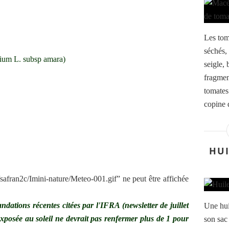
Les toma
séchés,
tium L. subsp amara)
seigle, 
fragmen
tomates
copine q
HUI
ations récentes citées par l'IFRA (newsletter de juillet
Une huil
posée au soleil ne devrait pas renfermer plus de 1 pour
son sac