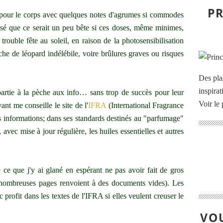
PR
t pour le corps avec quelques notes d'agrumes si commodes
sé que ce serait un peu bête si ces doses, même minimes,
 trouble fête au soleil, en raison de la photosensibilisation
che de léopard indélébile, voire brûlures graves ou risques
Des pla
inspira
 partie à la pèche aux info… sans trop de succès pour leur
Voir le 
vant me conseille le site de l'
IFRA
(International Fragrance
es informations; dans ses standards destinés au "parfumage"
 avec mise à jour régulière, les huiles essentielles et autres
 ce que j'y ai glané en espérant ne pas avoir fait de gros
e nombreuses pages renvoient à des documents vides). Les
profit dans les textes de l'IFRA si elles veulent creuser le
VOU