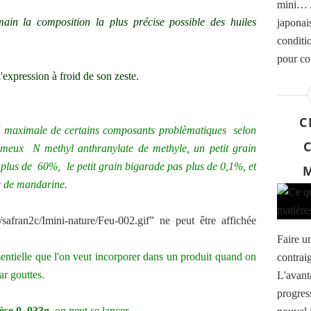
mini… J
main la composition la plus précise possible des huiles
japonai
conditi
pour co
expression à froid de son zeste.
C
té maximale de certains composants problèmatiques selon
 fameux N methyl anthranylate de methyle, un petit grain
 plus de 60%, le petit grain bigarade
pas plus de 0,1%
, et
le de mandarine.
Faire un
entielle que l'on veut incorporer dans un produit quand on
contrai
ar gouttes.
L'avant
progres
èse 0, 033g
, on peut se lancer.