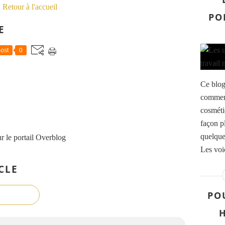
Retour à l'accueil
PO
E
ost
0
Ce blog
commenc
cosmétiq
façon p
quelque
r le portail Overblog
Les voi
CLE
POU
H