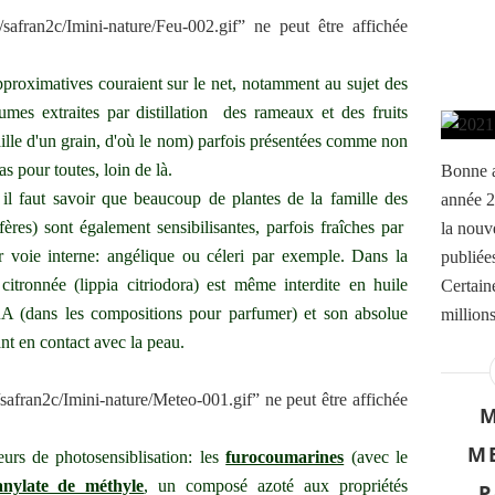
proximatives couraient sur le net, notamment au sujet des
rumes extraites par distillation des rameaux et des fruits
 taille d'un grain, d'où le nom) parfois présentées comme non
as pour toutes, loin de là.
Bonne a
il faut savoir que beaucoup de plantes de la famille des
année 2
ères) sont également sensibilisantes, parfois fraîches par
la nouv
r voie interne: angélique ou céleri par exemple. Dans la
publiées
 citronnée (lippia citriodora) est même interdite en huile
Certaine
FRA (dans les compositions pour parfumer) et son absolue
million
ant en contact avec la peau.
M
ME
urs de photosensiblisation: les
furocoumarines
(avec le
nylate de méthyle
, un composé azoté aux propriétés
P