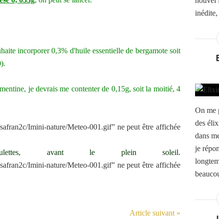
nouvel 
inédite,
uhaite incorporer 0,3% d'huile essentielle de bergamote soit
).
lémentine, je devrais me contenter de 0,15g, soit la moitié, 4
On me p
des élix
dans me
je répo
ttes, avant le plein soleil.
longtemp
beaucou
Article suivant »