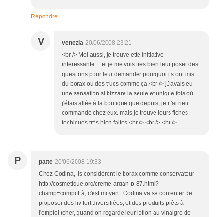
Répondre
V
venezia
20/06/2008 23:21
<br /> Moi aussi, je trouve ette initiative
interessante… et je me vois très bien leur poser des
questions pour leur demander pourquoi ils ont mis
du borax ou des trucs comme ça.<br /> jJ'avais eu
une sensation si bizzare la seule et unique fois où
j'étais allée à la boutique que depuis, je n'ai rien
commandé chez eux. mais je trouve leurs fiches
techiques très bien faites.<br /> <br /> <br />
P
patte
20/06/2008 19:33
Chez Codina, ils considèrent le borax comme conservateur
http://cosmetique.org/creme-argan-p-87.html?
champ=compoLà, c'est moyen...Codina va se contenter de
proposer des hv fort diversifiées, et des produits prêts à
l'emploi (cher, quand on regarde leur lotion au vinaigre de