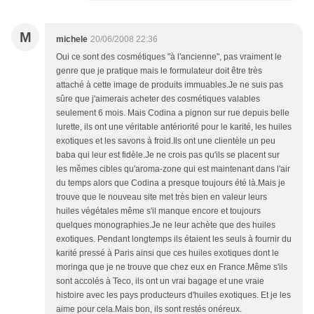
M
michele
20/06/2008 22:36
Oui ce sont des cosmétiques "à l'ancienne", pas vraiment le
genre que je pratique mais le formulateur doit être très
attaché à cette image de produits immuables.Je ne suis pas
sûre que j'aimerais acheter des cosmétiques valables
seulement 6 mois. Mais Codina a pignon sur rue depuis belle
lurette, ils ont une véritable antériorité pour le karité, les huiles
exotiques et les savons à froid.Ils ont une clientèle un peu
baba qui leur est fidèle.Je ne crois pas qu'ils se placent sur
les mêmes cibles qu'aroma-zone qui est maintenant dans l'air
du temps alors que Codina a presque toujours été là.Mais je
trouve que le nouveau site met très bien en valeur leurs
huiles végétales même s'il manque encore et toujours
quelques monographies.Je ne leur achète que des huiles
exotiques. Pendant longtemps ils étaient les seuls à fournir du
karité pressé à Paris ainsi que ces huiles exotiques dont le
moringa que je ne trouve que chez eux en France.Même s'ils
sont accolés à Teco, ils ont un vrai bagage et une vraie
histoire avec les pays producteurs d'huiles exotiques. Et je les
aime pour cela.Mais bon, ils sont restés onéreux.