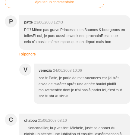
Ajouter un commentaire
P
patte
23/06/2008 12:43
Pfff ! Même pas grave Princesse des Baumes & bourgeons en
foliesEt oui, je pars aussi le week end prochainReste que
cela n'a pas le même impact que ton départ mais bon..
Répondre
V
venezia
24/06/2008 10:06
<br /> Patte, je parle de mes vacances car j'ai très
envie de m'aérer après une année boulot plutôt
mouvementée dont je n'ai pas à parler ici, c'est tout…
<br /> <br /> <br />
C
chabou
21/06/2008 08:10
... s'encanailler, tu y vas fort, Michèle, juste se donner du
plaisir, un attente, une jubilation et ensuite l'expérimention à