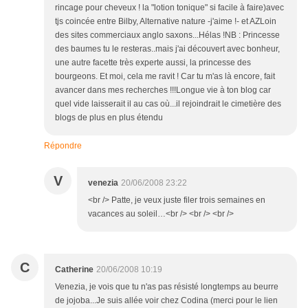
rincage pour cheveux ! la "lotion tonique" si facile à faire)avec
tjs coincée entre Bilby, Alternative nature -j'aime !- et AZLoin
des sites commerciaux anglo saxons...Hélas !NB : Princesse
des baumes tu le resteras..mais j'ai découvert avec bonheur,
une autre facette très experte aussi, la princesse des
bourgeons. Et moi, cela me ravit ! Car tu m'as là encore, fait
avancer dans mes recherches !!!Longue vie à ton blog car
quel vide laisserait il au cas où...il rejoindrait le cimetière des
blogs de plus en plus étendu
Répondre
V
venezia
20/06/2008 23:22
<br /> Patte, je veux juste filer trois semaines en
vacances au soleil…<br /> <br /> <br />
C
Catherine
20/06/2008 10:19
Venezia, je vois que tu n'as pas résisté longtemps au beurre
de jojoba...Je suis allée voir chez Codina (merci pour le lien