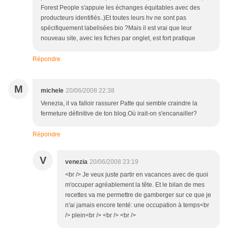
Forest People s'appuie les échanges équitables avec des
producteurs identifiés..)Et toutes leurs hv ne sont pas
spécifiquement labelisées bio ?Mais il est vrai que leur
nouveau site, avec les fiches par onglet, est fort pratique
Répondre
M
michele
20/06/2008 22:38
Venezia, il va falloir rassurer Patte qui semble craindre la
fermeture définitive de ton blog.Où irait-on s'encanailler?
Répondre
V
venezia
20/06/2008 23:19
<br /> Je veux juste partir en vacances avec de quoi
m'occuper agréablement la tête. Et le bilan de mes
recettes va me permettre de gamberger sur ce que je
n'ai jamais encore tenté: une occupation à temps<br
/> plein<br /> <br /> <br />