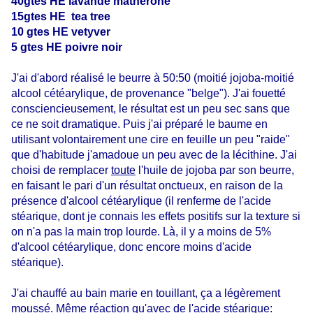
40gtes HE lavande matherone
15gtes HE tea tree
10 gtes HE vetyver
5 gtes HE poivre noir
J'ai d'abord réalisé le beurre à 50:50 (moitié jojoba-moitié
alcool cétéarylique, de provenance "belge"). J'ai fouetté
consciencieusement, le résultat est un peu sec sans que
ce ne soit dramatique. Puis j'ai préparé le baume en
utilisant volontairement une cire en feuille un peu "raide"
que d'habitude j'amadoue un peu avec de la lécithine. J'ai
choisi de remplacer
toute
l'huile de jojoba par son beurre,
en faisant le pari d'un résultat onctueux, en raison de la
présence d'alcool cétéarylique (il renferme de l'acide
stéarique, dont je connais les effets positifs sur la texture si
on n'a pas la main trop lourde. Là, il y a moins de 5%
d'alcool cétéarylique, donc encore moins d'acide
stéarique).
J'ai chauffé au bain marie en touillant, ça a légèrement
moussé. Même réaction qu'avec de l'acide stéarique: