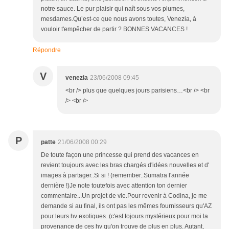
notre sauce. Le pur plaisir qui naît sous vos plumes,
mesdames.Qu’est-ce que nous avons toutes, Venezia, à
vouloir t'empêcher de partir ? BONNES VACANCES !
Répondre
V
venezia
23/06/2008 09:45
<br /> plus que quelques jours parisiens…<br /> <br
/> <br />
P
patte
21/06/2008 00:29
De toute façon une princesse qui prend des vacances en
revient toujours avec les bras chargés d'idées nouvelles et d'
images à partager..Si si ! (remember..Sumatra l'année
dernière !)Je note toutefois avec attention ton dernier
commentaire...Un projet de vie.Pour revenir à Codina, je me
demande si au final, ils ont pas les mêmes fournisseurs qu'AZ
pour leurs hv exotiques..(c'est tojours mystérieux pour moi la
provenance de ces hv qu'on trouve de plus en plus. Autant,