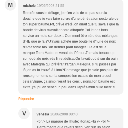
M
michele
19/06/2008 21:55
Rentrée sous le déluge, je m'en vais de ce pas sous la
douche que je vais faire suivre d'une pénétration pectorale de
ton super baume.Pff, crêve d'été, on dirait que tu savais que la
bande de virus m'avait encore attaquée.J'ai le nez hors
service un mois sur deux... Comment être sûre des mélanges
d'HE que je fais?J'avais acheté une bouteille d'huile de noix
d'Amazonie bio l'an dernier pour manger.Elle est de la
marque Terra Madre et venait du Pérou. J'aimais beaucoup
son goût de noix très fin et délicat.On l'avait goûté sur du pain
avec Malegria qui préférait l'argan.Malegria, si tu passes par
là, en as-tu trouvé à Lima?Dommage que je n'aie pas plus de
renseignements sur la composition exacte de mon alcool
cétéarylique, ça simplifierait les conclusions.Ton baume est
extra, j'ai pu en sentir un peu dans l'après-midi.Mille mercis!
Répondre
V
venezia
20/06/2008 08:40
<br /> La marque de l'huile: Ronap.<br /> <br />
Tierra madre que j'avais découvert sur un salon