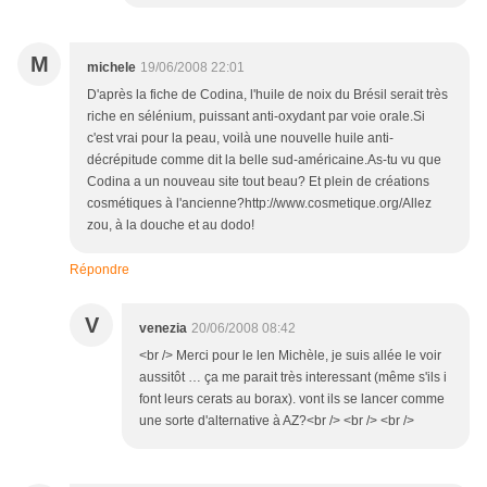
M
michele
19/06/2008 22:01
D'après la fiche de Codina, l'huile de noix du Brésil serait très
riche en sélénium, puissant anti-oxydant par voie orale.Si
c'est vrai pour la peau, voilà une nouvelle huile anti-
décrépitude comme dit la belle sud-américaine.As-tu vu que
Codina a un nouveau site tout beau? Et plein de créations
cosmétiques à l'ancienne?http://www.cosmetique.org/Allez
zou, à la douche et au dodo!
Répondre
V
venezia
20/06/2008 08:42
<br /> Merci pour le len Michèle, je suis allée le voir
aussitôt … ça me parait très interessant (même s'ils i
font leurs cerats au borax). vont ils se lancer comme
une sorte d'alternative à AZ?<br /> <br /> <br />