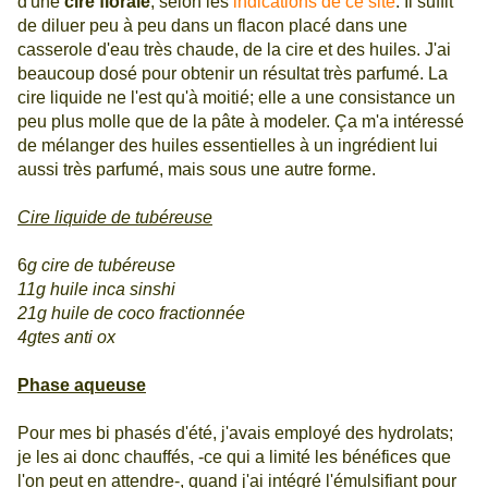
d'une
cire florale
, selon les
indications de ce site
. Il suffit
de diluer peu à peu dans un flacon placé dans une
casserole d'eau très chaude, de la cire et des huiles. J'ai
beaucoup dosé pour obtenir un résultat très parfumé. La
cire liquide ne l'est qu'à moitié; elle a une consistance un
peu plus molle que de la pâte à modeler. Ça m'a intéressé
de mélanger des huiles essentielles à un ingrédient lui
aussi très parfumé, mais sous une autre forme.
Cire liquide de tubéreuse
6
g cire de tubéreuse
11g huile inca sinshi
21g huile de coco fractionnée
4gtes anti ox
Phase aqueuse
Pour mes bi phasés d'été, j'avais employé des hydrolats;
je les ai donc chauffés, -ce qui a limité les bénéfices que
l'on peut en attendre-, quand j'ai intégré l'émulsifiant pour