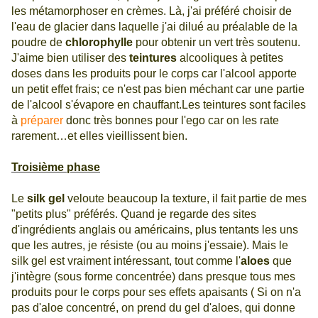
les métamorphoser en crèmes. Là, j'ai préféré choisir de
l'eau de glacier dans laquelle j'ai dilué au préalable de la
poudre de
chlorophylle
pour obtenir un vert très soutenu.
J'aime bien utiliser des
teintures
alcooliques à petites
doses dans les produits pour le corps car l'alcool apporte
un petit effet frais; ce n'est pas bien méchant car une partie
de l'alcool s'évapore en chauffant.Les teintures sont faciles
à
préparer
donc très bonnes pour l'ego car on les rate
rarement…et elles vieillissent bien.
Troisième phase
Le
silk gel
veloute beaucoup la texture, il fait partie de mes
"petits plus" préférés. Quand je regarde des sites
d'ingrédients anglais ou américains, plus tentants les uns
que les autres, je résiste (ou au moins j'essaie). Mais le
silk gel est vraiment intéressant, tout comme l'
aloes
que
j'intègre (sous forme concentrée) dans presque tous mes
produits pour le corps pour ses effets apaisants ( Si on n'a
pas d'aloe concentré, on prend du gel d'aloes, qui donne