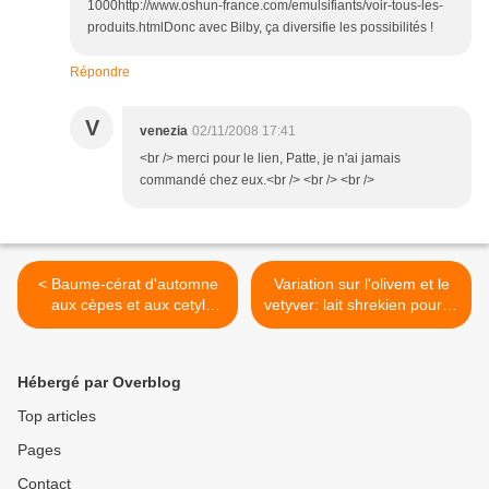
1000http://www.oshun-france.com/emulsifiants/voir-tous-les-
produits.htmlDonc avec Bilby, ça diversifie les possibilités !
Répondre
V
venezia
02/11/2008 17:41
<br /> merci pour le lien, Patte, je n'ai jamais
commandé chez eux.<br /> <br /> <br />
< Baume-cérat d'automne
Variation sur l'olivem et le
aux cèpes et aux cetyl
vetyver: lait shrekien pour le
esters (avec teinture)
corps >
Hébergé par Overblog
Top articles
Pages
Contact