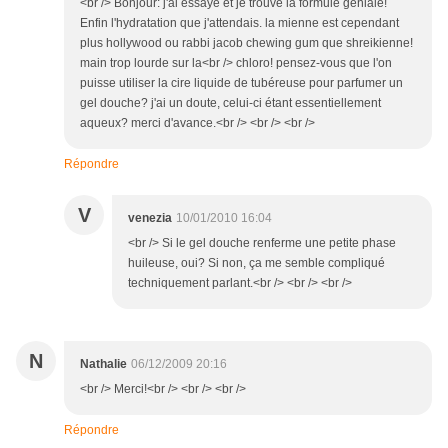
<br /> Bonjour: j'ai essayé et je trouve la formule géniale!
Enfin l'hydratation que j'attendais. la mienne est cependant
plus hollywood ou rabbi jacob chewing gum que shreikienne!
main trop lourde sur la<br /> chloro! pensez-vous que l'on
puisse utiliser la cire liquide de tubéreuse pour parfumer un
gel douche? j'ai un doute, celui-ci étant essentiellement
aqueux? merci d'avance.<br /> <br /> <br />
Répondre
V
venezia
10/01/2010 16:04
<br /> Si le gel douche renferme une petite phase
huileuse, oui? Si non, ça me semble compliqué
techniquement parlant.<br /> <br /> <br />
N
Nathalie
06/12/2009 20:16
<br /> Merci!<br /> <br /> <br />
Répondre