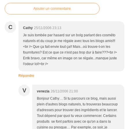
Ajouter un commentaire
C
Cathy
25/11/2006 23:13
Je suis tombée par hasard sur un bolg parlant des cosméto
naturels et du coup je me régale avec tous les blogs amis!!!
<br /> Que ça fait envie tout ça!! Mais...où trouve-t-on les
fournitures? Est ce que ce n'est pas trop dur à faire???<br />
Entk bravo, car même en image on se régale...manque juste
l'odeur lol!<br />
Répondre
V
venezia
26/11/2006 21:00
Bonjour Cathy… Si tu parcours ce blog, mais aussi
plein d'autres blogs naturels, tu trouveras beaucoup
d'adresses pour trouver des ingrédients et te lancer.
Tout dépend par quoi tu veux commencer. Certains
produits se font parfois avec ce qu'on a dans la
cuisine ou presque… Par exemple, ce soir, je