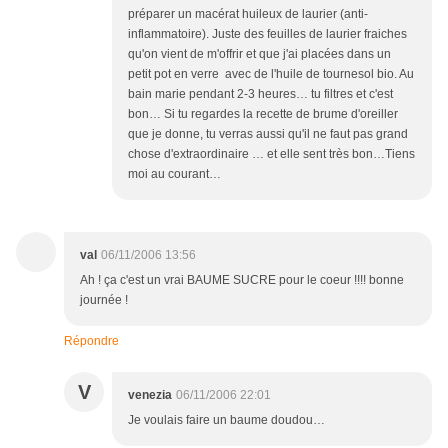
préparer un macérat huileux de laurier (anti-
inflammatoire). Juste des feuilles de laurier fraiches
qu'on vient de m'offrir et que j'ai placées dans un
petit pot en verre avec de l'huile de tournesol bio. Au
bain marie pendant 2-3 heures… tu filtres et c'est
bon… Si tu regardes la recette de brume d'oreiller
que je donne, tu verras aussi qu'il ne faut pas grand
chose d'extraordinaire … et elle sent très bon…Tiens
moi au courant…
val
06/11/2006 13:56
Ah ! ça c'est un vrai BAUME SUCRE pour le coeur !!!! bonne
journée !
Répondre
V
venezia
06/11/2006 22:01
Je voulais faire un baume doudou…