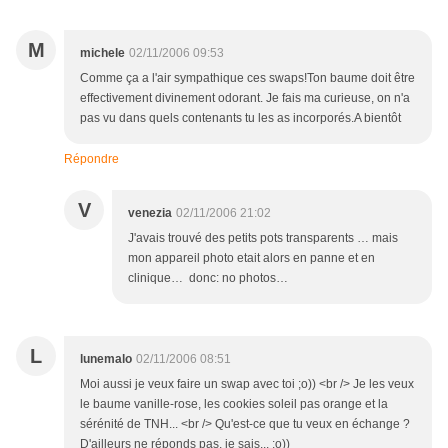
M
michele
02/11/2006 09:53
Comme ça a l'air sympathique ces swaps!Ton baume doit être
effectivement divinement odorant. Je fais ma curieuse, on n'a
pas vu dans quels contenants tu les as incorporés.A bientôt
Répondre
V
venezia
02/11/2006 21:02
J'avais trouvé des petits pots transparents … mais
mon appareil photo etait alors en panne et en
clinique… donc: no photos…
L
lunemalo
02/11/2006 08:51
Moi aussi je veux faire un swap avec toi ;o)) <br /> Je les veux
le baume vanille-rose, les cookies soleil pas orange et la
sérénité de TNH... <br /> Qu'est-ce que tu veux en échange ?
D'ailleurs ne réponds pas, je sais... ;o))