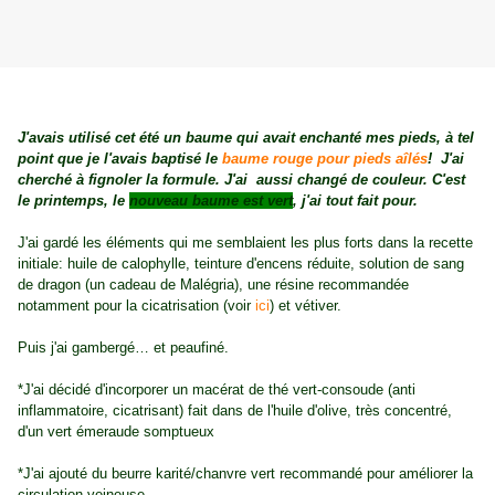
J'avais utilisé cet été un baume qui avait enchanté mes pieds, à tel
point que je l'avais baptisé le
baume rouge pour pieds aîlés
! J'ai
cherché à fignoler la formule. J'ai aussi changé de couleur. C'est
le printemps, le
nouveau baume est vert
, j'ai tout fait pour.
J'ai gardé les éléments qui me semblaient les plus forts dans la recette
initiale: huile de calophylle, teinture d'encens réduite, solution de sang
de dragon (un cadeau de Malégria), une résine recommandée
notamment pour la cicatrisation (voir
ici
) et vétiver.
Puis j'ai gambergé… et peaufiné.
*J'ai décidé d'incorporer un macérat de thé vert-consoude (anti
inflammatoire, cicatrisant) fait dans de l'huile d'olive, très concentré,
d'un vert émeraude somptueux
*J'ai ajouté du beurre karité/chanvre vert recommandé pour améliorer la
circulation veineuse