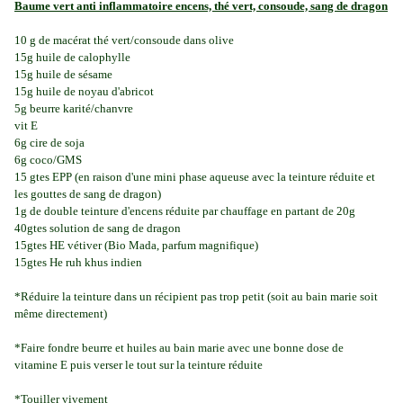
Baume vert anti inflammatoire encens, thé vert, consoude, sang de dragon
10 g de macérat thé vert/consoude dans olive
15g huile de calophylle
15g huile de sésame
15g huile de noyau d'abricot
5g beurre karité/chanvre
vit E
6g cire de soja
6g coco/GMS
15 gtes EPP (en raison d'une mini phase aqueuse avec la teinture réduite et
les gouttes de sang de dragon)
1g de double teinture d'encens réduite par chauffage en partant de 20g
40gtes solution de sang de dragon
15gtes HE vétiver (Bio Mada, parfum magnifique)
15gtes He ruh khus indien
*Réduire la teinture dans un récipient pas trop petit (soit au bain marie soit
même directement)
*Faire fondre beurre et huiles au bain marie avec une bonne dose de
vitamine E puis verser le tout sur la teinture réduite
*Touiller vivement