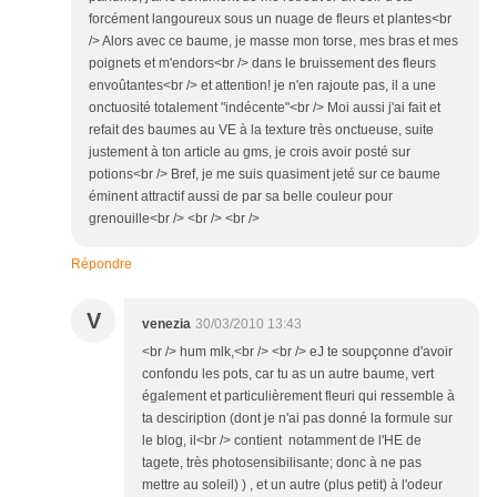
forcément langoureux sous un nuage de fleurs et plantes<br
/> Alors avec ce baume, je masse mon torse, mes bras et mes
poignets et m'endors<br /> dans le bruissement des fleurs
envoûtantes<br /> et attention! je n'en rajoute pas, il a une
onctuosité totalement "indécente"<br /> Moi aussi j'ai fait et
refait des baumes au VE à la texture très onctueuse, suite
justement à ton article au gms, je crois avoir posté sur
potions<br /> Bref, je me suis quasiment jeté sur ce baume
éminent attractif aussi de par sa belle couleur pour
grenouille<br /> <br /> <br />
Répondre
V
venezia
30/03/2010 13:43
<br /> hum mlk,<br /> <br /> eJ te soupçonne d'avoir
confondu les pots, car tu as un autre baume, vert
également et particulièrement fleuri qui ressemble à
ta desciription (dont je n'ai pas donné la formule sur
le blog, il<br /> contient notamment de l'HE de
tagete, très photosensibilisante; donc à ne pas
mettre au soleil) ) , et un autre (plus petit) à l'odeur