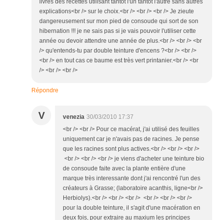
livres des recettes utilisant tantôt l'un tantôt l'autre sans autres
explications<br /> sur le choix.<br /> <br /> <br /> Je zieute
dangereusement sur mon pied de consoude qui sort de son
hibernation !!! je ne sais pas si je vais pouvoir l'utiliser cette
année ou devoir attendre une année de plus.<br /> <br /> <br
/> qu'entends-tu par double teinture d'encens ?<br /> <br />
<br /> en tout cas ce baume est très vert printanier.<br /> <br
/> <br /> <br />
Répondre
V
venezia
30/03/2010 17:37
<br /> <br /> Pour ce macérat, j'ai utilisé des feuilles
uniquement car je n'avais pas de racines. Je pense
que les racines sont plus actives.<br /> <br /> <br />
<br /> <br /> <br /> je viens d'acheter une teinture bio
de consoude faite avec la plante entière d'une
marque très interessante dont j'ai rencontré l'un des
créateurs à Grasse; (laboratoire acanthis, ligne<br />
Herbiolys).<br /> <br /> <br /> <br /> <br /> <br />
pour la double teinture, il s'agit d'une macération en
deux fois, pour extraire au maxium les principes