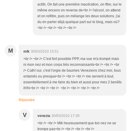
actifs. On fait une première macération, on fltre; sur le
même encens on reverse de<br /> l'alcool, on attend
et on refiltre, puis on mélange les deux solutions. j'ai
du en parler déjà quelque part sur le blog, mais où?
<br /> <br /> <br /> <br />
M
mlk
30/03/2010 15:51
<br /> <br /> C'est fort possible PPP, ma vue m'a trompé mais
ni mon nez et mon corps très reconnaissants<br /> <br /> <br
/> Cath! oui, c'est l'orgie de baumes Veneziens chez moi, tous
entamés ou presque<br /> <br /> <br /> me servent à tout,
essentiellement à me faire du bien et aussi pour mes 2 benêts
ih!hi<br /> <br /> <br /> <br /> <br /> <br /> <br />
Répondre
V
venezia
30/03/2010 17:30
<br /> <br /> Mlk heureusement que ton nez ne se
trompe pas<br /> <br /> <br /> <br />