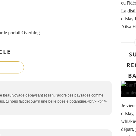
eu l'id
La disti
d'Islay 
Ailsa Ha
r le portail Overblog
CLE
SU
RE
BA
r ce beau voyage dépaysant et zen, j'adore ces paysages comme
plus, tu nous fait découvrir une belle poésie botanique.<br /> <br />
Je viens
d'Islay
whiskie
départ, 