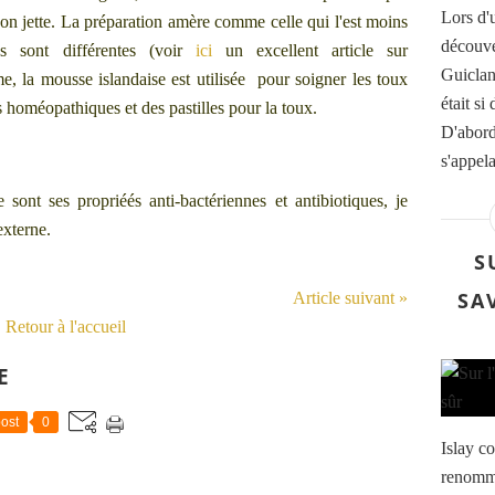
Lors d'u
on jette. La préparation amère comme celle qui l'est moins
découver
es sont différentes (voir
ici
un excellent article sur
Guiclan
e, la mousse islandaise est utilisée pour soigner les toux
était si
 homéopathiques et des pastilles pour la toux.
D'abord,
s'appel
 sont ses propriéés anti-bactériennes et antibiotiques, je
externe.
S
SA
Article suivant »
Retour à l'accueil
E
ost
0
Islay co
renommé