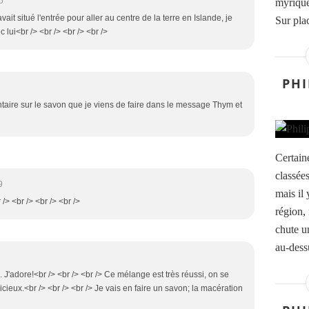
5
myrique
vait situé l'entrée pour aller au centre de la terre en Islande, je
Sur plac
 lui<br /> <br /> <br /> <br />
PHI
ntaire sur le savon que je viens de faire dans le message Thym et
Certain
classée
9
mais il 
/> <br /> <br /> <br />
région,
chute u
au-dessu
e. J'adore!<br /> <br /> <br /> Ce mélange est très réussi, on se
icieux.<br /> <br /> <br /> Je vais en faire un savon; la macération