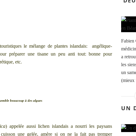
DEU
Fabien 
uristiques le mélange de plantes islandais: angélique-
médicin
pour préparer une tisane un peu anti tout: bonne pour
a retro
rétique, etc.
les sien
un same
(mieux 
ssemble beaucoup à des algues
UN 
ica
) appelée aussi lichen islandais a nourri les paysans
 cuisson une gelée, amère si on ne la fait pas tremper