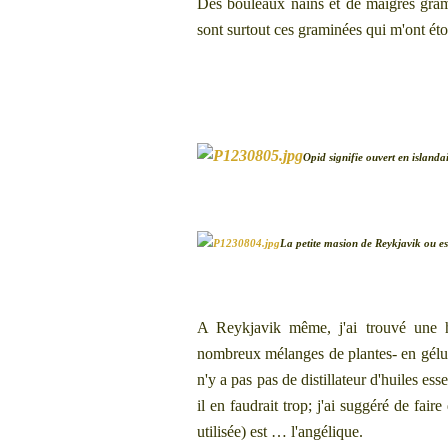
Des bouleaux nains et de maigres gra
sont surtout ces graminées qui m'ont ét
Opid signifie ouvert en islanda
La petite masion de Reykjavik ou est 
A Reykjavik même, j'ai trouvé une he
nombreux mélanges de plantes- en gélule
n'y a pas pas de distillateur d'huiles essen
il en faudrait trop; j'ai suggéré de fair
utilisée) est … l'angélique.