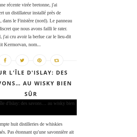
ne récente virée bretonne, j'ai
t un distillateur installé près de
, dans le Finistère (nord). Le panneau
 discret que nous avons failli le rater.
 j'ai cru avoir la berlue car le lieu-dit
ait Kermorvan, nom...
UR L'ÎLE D'ISLAY: DES
VONS… AU WISKY BIEN
SÛR
mpte huit distilleries de whiskies
s. Pas étonnant qu'une savonnière ait