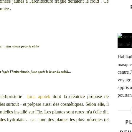
minées
jaunes à l'architecture fragile défiaient
le froid
.
Ce
onnée
.
is… tant mieux pour la visite
Habitati
masque 
centre J
logée l'herboristerie, juste après le lever du soleil…
voyage 
appris a
pourtant
rboristerie
Jurta apotek
dont la créatrice propose de
s surtout - et prépare aussi des cosmétiques.
Selon elle, il
tielles installé sur l'île. Les plantes sont rares m'a t'elle dit,
e des hydrolats… car l'une des plantes les plus présentes (et
P