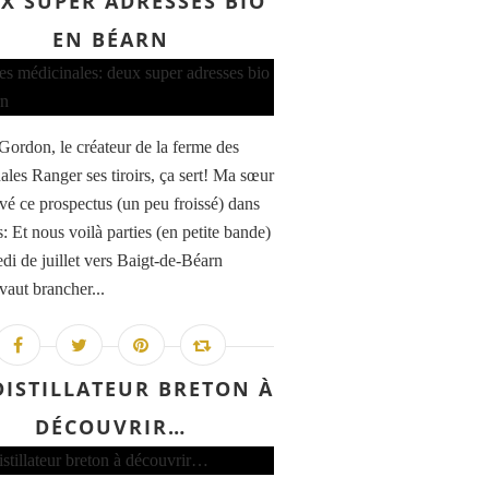
X SUPER ADRESSES BIO
EN BÉARN
Gordon, le créateur de la ferme des
ales Ranger ses tiroirs, ça sert! Ma sœur
uvé ce prospectus (un peu froissé) dans
s: Et nous voilà parties (en petite bande)
di de juillet vers Baigt-de-Béarn
vaut brancher...
DISTILLATEUR BRETON À
DÉCOUVRIR…