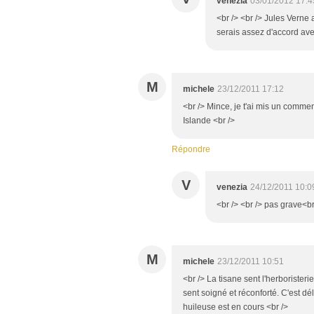
venezia
03/01/2012 17:4
<br /> <br /> Jules Verne a
serais assez d'accord avec
M
michele
23/12/2011 17:12
<br /> Mince, je t'ai mis un comme
Islande <br />
Répondre
V
venezia
24/12/2011 10:0
<br /> <br /> pas grave<br 
M
michele
23/12/2011 10:51
<br /> La tisane sent l'herboristeri
sent soigné et réconforté. C'est dél
huileuse est en cours <br />