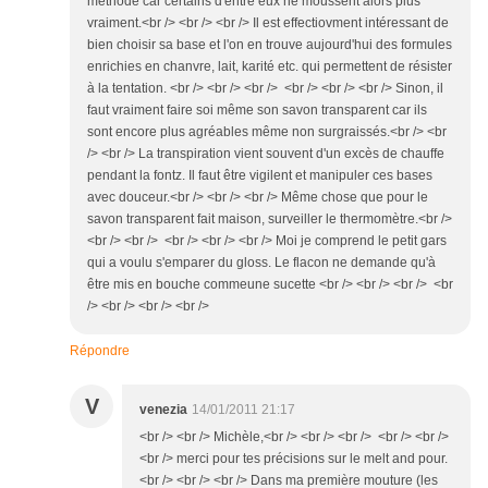
méthode car certains d'entre eux ne moussent alors plus
vraiment.<br /> <br /> <br /> Il est effectiovment intéressant de
bien choisir sa base et l'on en trouve aujourd'hui des formules
enrichies en chanvre, lait, karité etc. qui permettent de résister
à la tentation. <br /> <br /> <br /> <br /> <br /> <br /> Sinon, il
faut vraiment faire soi même son savon transparent car ils
sont encore plus agréables même non surgraissés.<br /> <br
/> <br /> La transpiration vient souvent d'un excès de chauffe
pendant la fontz. Il faut être vigilent et manipuler ces bases
avec douceur.<br /> <br /> <br /> Même chose que pour le
savon transparent fait maison, surveiller le thermomètre.<br />
<br /> <br /> <br /> <br /> <br /> Moi je comprend le petit gars
qui a voulu s'emparer du gloss. Le flacon ne demande qu'à
être mis en bouche commeune sucette <br /> <br /> <br /> <br
/> <br /> <br /> <br />
Répondre
V
venezia
14/01/2011 21:17
<br /> <br /> Michèle,<br /> <br /> <br /> <br /> <br />
<br /> merci pour tes précisions sur le melt and pour.
<br /> <br /> <br /> Dans ma première mouture (les