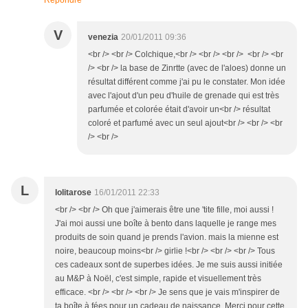
Répondre
V
venezia
20/01/2011 09:36
<br /> <br /> Colchique,<br /> <br /> <br /> <br /> <br
/> <br /> la base de Zinrtte (avec de l'aloes) donne un
résultat différent comme j'ai pu le constater. Mon idée
avec l'ajout d'un peu d'huile de grenade qui est très
parfumée et colorée était d'avoir un<br /> résultat
coloré et parfumé avec un seul ajout<br /> <br /> <br
/> <br />
L
lolitarose
16/01/2011 22:33
<br /> <br /> Oh que j'aimerais être une 'tite fille, moi aussi !
J'ai moi aussi une boîte à bento dans laquelle je range mes
produits de soin quand je prends l'avion. mais la mienne est
noire, beaucoup moins<br /> girlie !<br /> <br /> <br /> Tous
ces cadeaux sont de superbes idées. Je me suis aussi initiée
au M&P à Noël, c'est simple, rapide et visuellement très
efficace. <br /> <br /> <br /> Je sens que je vais m'inspirer de
ta boîte à fées pour un cadeau de naissance. Merci pour cette