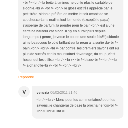
<br /> <br /> la boite à tartines ne quitte plus le cartable de
sidonie.<br /> <br /> <br /> le gloss est très apprécié par le
petit frère, sidonie préfère en mettre le soir avantt de se
coucher.certains matins tout le monde (excepté le papa)
s'asperge de parfum; la poudre pour le bain<br /> est à une
certaine hauteur car sinon, il n'y en aurait plus depuis
longtemps ( genre, je verse le pot en une seule fois!!!!).sidonie
aime beaucoup le côté brillant sur la peau à la sortie du<br />
bain.<br /> <br /> <br /> par contre, les premiers savons ont eu
plus de succés car ils moussainet davantage; du coup, c'est
hector qui les utilise .<br /> <br /> <br /> bises<br /> <br /> <br
/> a-charlotte<br /> <br /> <br /> <br />
Répondre
V
venezia
06/02/2011 21:46
<br /> <br /> Merci pour les commentaires! pour les
savons, je changerai de base la prochaine fois<br />
<br /> <br /> <br />