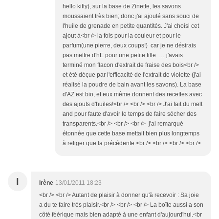
hello kitty), sur la base de Zinette, les savons
moussaient très bien; donc j'ai ajouté sans souci de
l'huile de grenade en petite quantités. J'ai choisi cet
ajout à<br /> la fois pour la couleur et pour le
parfum(une pierre, deux coups!) car je ne désirais
pas mettre d'hE pour une petite fille … j'avais
terminé mon flacon d'extrait de fraise des bois<br />
et été déçue par l'efficacité de l'extrait de violette (j'ai
réalisé la poudre de bain avant les savons). La base
d'AZ est bio, et eux même donnent des recettes avec
des ajouts d'huiles!<br /> <br /> <br /> J'ai fait du melt
and pour faute d'avoir le temps de faire sécher des
transparents.<br /> <br /> <br /> j'ai remarqué
étonnée que cette base mettait bien plus longtemps
à refiger que la précédente.<br /> <br /> <br /> <br />
I
Irène
13/01/2011 18:23
<br /> <br /> Autant de plaisir à donner qu'à recevoir : Sa joie
a du te faire très plaisir.<br /> <br /> <br /> La boîte aussi a son
côté féérique mais bien adapté à une enfant d'aujourd'hui.<br