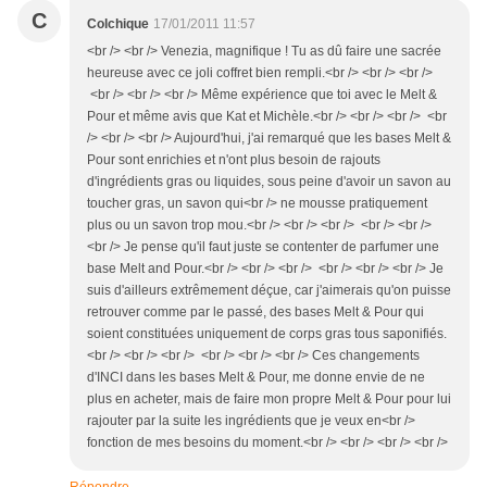
C
Colchique
17/01/2011 11:57
<br /> <br /> Venezia, magnifique ! Tu as dû faire une sacrée
heureuse avec ce joli coffret bien rempli.<br /> <br /> <br />
<br /> <br /> <br /> Même expérience que toi avec le Melt &
Pour et même avis que Kat et Michèle.<br /> <br /> <br /> <br
/> <br /> <br /> Aujourd'hui, j'ai remarqué que les bases Melt &
Pour sont enrichies et n'ont plus besoin de rajouts
d'ingrédients gras ou liquides, sous peine d'avoir un savon au
toucher gras, un savon qui<br /> ne mousse pratiquement
plus ou un savon trop mou.<br /> <br /> <br /> <br /> <br />
<br /> Je pense qu'il faut juste se contenter de parfumer une
base Melt and Pour.<br /> <br /> <br /> <br /> <br /> <br /> Je
suis d'ailleurs extrêmement déçue, car j'aimerais qu'on puisse
retrouver comme par le passé, des bases Melt & Pour qui
soient constituées uniquement de corps gras tous saponifiés.
<br /> <br /> <br /> <br /> <br /> <br /> Ces changements
d'INCI dans les bases Melt & Pour, me donne envie de ne
plus en acheter, mais de faire mon propre Melt & Pour pour lui
rajouter par la suite les ingrédients que je veux en<br />
fonction de mes besoins du moment.<br /> <br /> <br /> <br />