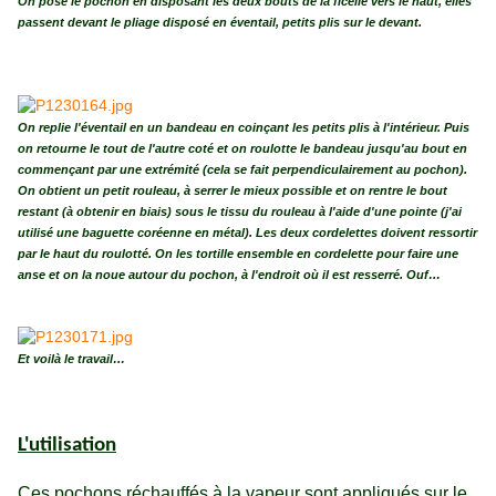
On pose le pochon en disposant les deux bouts de la ficelle vers le haut, elles
passent devant le pliage disposé en éventail, petits plis sur le devant.
On replie l'éventail en un bandeau en coinçant les petits plis à l'intérieur. Puis
on retourne le tout de l'autre coté et on roulotte le bandeau jusqu'au bout en
commençant par une extrémité (cela se fait perpendiculairement au pochon).
On obtient un petit rouleau, à serrer le mieux possible et on rentre le bout
restant (à obtenir en biais) sous le tissu du rouleau à l'aide d'une pointe (j'ai
utilisé une baguette coréenne en métal). Les deux cordelettes doivent ressortir
par le haut du roulotté. On les tortille ensemble en cordelette pour faire une
anse et on la noue autour du pochon, à l'endroit où il est resserré. Ouf…
Et voil
à
le travail…
L'utilisation
Ces pochons réchauffés à la vapeur sont appliqués sur le