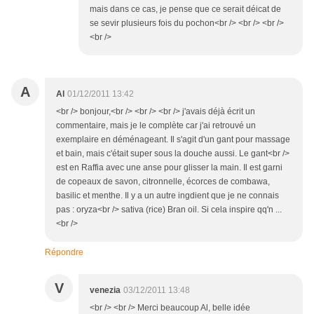
mais dans ce cas, je pense que ce serait déicat de
se sevir plusieurs fois du pochon<br /> <br /> <br />
<br />
A
Al
01/12/2011 13:42
<br /> bonjour,<br /> <br /> <br /> j'avais déjà écrit un
commentaire, mais je le complète car j'ai retrouvé un
exemplaire en déménageant. Il s'agit d'un gant pour massage
et bain, mais c'était super sous la douche aussi. Le gant<br />
est en Raffia avec une anse pour glisser la main. Il est garni
de copeaux de savon, citronnelle, écorces de combawa,
basilic et menthe. Il y a un autre ingdient que je ne connais
pas : oryza<br /> sativa (rice) Bran oil. Si cela inspire qq'n ...
<br />
Répondre
V
venezia
03/12/2011 13:48
<br /> <br /> Merci beaucoup Al, belle idée