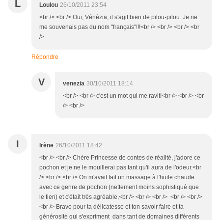
L
Loulou
26/10/2011 23:54
<br /> <br /> Oui, Vénézia, il s'agit bien de pilou-pilou. Je ne
me souvenais pas du nom "français"!!!<br /> <br /> <br /> <br
/>
Répondre
V
venezia
30/10/2011 18:14
<br /> <br /> c'est un mot qui me ravit!<br /> <br /> <br
/> <br />
I
Irène
26/10/2011 18:42
<br /> <br /> Chère Princesse de contes de réalité, j'adore ce
pochon et je ne le mouillerai pas tant qu'il aura de l'odeur.<br
/> <br /> <br /> On m'avait fait un massage à l'huile chaude
avec ce genre de pochon (nettement moins sophistiqué que
le tien) et c'était très agréable,<br /> <br /> <br /> <br /> <br />
<br /> Bravo pour ta délicatesse et ton savoir faire et ta
générosité qui s'expriment dans tant de domaines différents