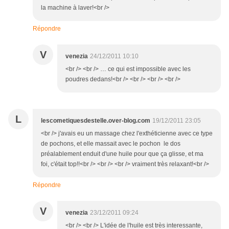
la machine à laver!<br />
Répondre
V
venezia
24/12/2011 10:10
<br /> <br /> … ce qui est impossible avec les
poudres dedans!<br /> <br /> <br /> <br />
L
lescometiquesdestelle.over-blog.com
19/12/2011 23:05
<br /> j'avais eu un massage chez l'exthéticienne avec ce type
de pochons, et elle massait avec le pochon le dos
préalablement enduit d'une huile pour que ça glisse, et ma
foi, c'était top!!<br /> <br /> <br /> vraiment très relaxant!<br />
Répondre
V
venezia
23/12/2011 09:24
<br /> <br /> L'idée de l'huile est très interessante,