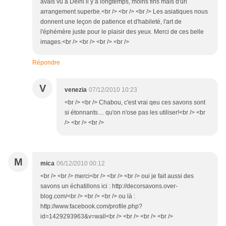
avais vu à Delhi il y a longtemps, moins fins mais d'un
arrangement superbe.<br /> <br /> <br /> Les asiatiques nous
donnent une leçon de patience et d'habileté, l'art de
l'éphémère juste pour le plaisir des yeux. Merci de ces belle
images.<br /> <br /> <br /> <br />
Répondre
V
venezia
07/12/2010 10:23
<br /> <br /> Chabou, c'est vrai qeu ces savons sont
si étonnants… qu'on n'ose pas les utiliser!<br /> <br
/> <br /> <br />
M
mica
06/12/2010 00:12
<br /> <br /> merci<br /> <br /> <br /> oui je fait aussi des
savons un échatillons ici : http://decorsavons.over-
blog.com/<br /> <br /> <br /> ou là :
http://www.facebook.com/profile.php?
id=1429293963&v=wall<br /> <br /> <br /> <br />