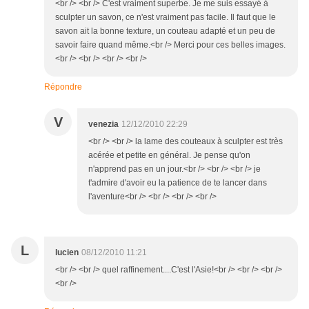
<br /> <br /> C'est vraiment superbe. Je me suis essayé à
sculpter un savon, ce n'est vraiment pas facile. Il faut que le
savon ait la bonne texture, un couteau adapté et un peu de
savoir faire quand même.<br /> Merci pour ces belles images.
<br /> <br /> <br /> <br />
Répondre
V
venezia
12/12/2010 22:29
<br /> <br /> la lame des couteaux à sculpter est très
acérée et petite en général. Je pense qu'on
n'apprend pas en un jour.<br /> <br /> <br /> je
t'admire d'avoir eu la patience de te lancer dans
l'aventure<br /> <br /> <br /> <br />
L
lucien
08/12/2010 11:21
<br /> <br /> quel raffinement....C'est l'Asie!<br /> <br /> <br />
<br />