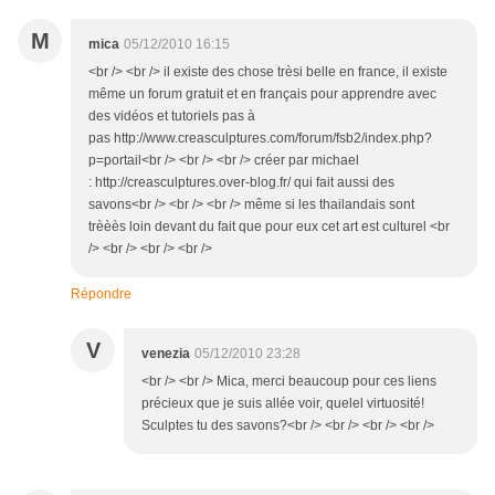
M
mica
05/12/2010 16:15
<br /> <br /> il existe des chose trèsi belle en france, il existe
même un forum gratuit et en français pour apprendre avec
des vidéos et tutoriels pas à
pas http://www.creasculptures.com/forum/fsb2/index.php?
p=portail<br /> <br /> <br /> créer par michael
: http://creasculptures.over-blog.fr/ qui fait aussi des
savons<br /> <br /> <br /> même si les thailandais sont
trèèès loin devant du fait que pour eux cet art est culturel <br
/> <br /> <br /> <br />
Répondre
V
venezia
05/12/2010 23:28
<br /> <br /> Mica, merci beaucoup pour ces liens
précieux que je suis allée voir, quelel virtuosité!
Sculptes tu des savons?<br /> <br /> <br /> <br />