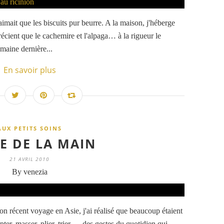
'aimait que les biscuits pur beurre. A la maison, j'héberge
récient que le cachemire et l'alpaga… à la rigueur le
emaine dernière...
En savoir plus
AUX PETITS SOINS
E DE LA MAIN
21 AVRIL 2010
By venezia
on récent voyage en Asie, j'ai réalisé que beaucoup étaient
ulpter, masser, plier, trier … des gestes du quotidien qui