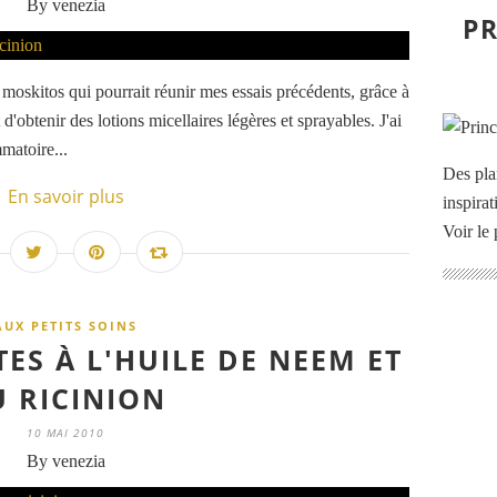
By venezia
PR
t moskitos qui pourrait réunir mes essais précédents, grâce à
d'obtenir des lotions micellaires légères et sprayables. J'ai
matoire...
Des pla
En savoir plus
inspira
Voir le 
AUX PETITS SOINS
TES À L'HUILE DE NEEM ET
U RICINION
10 MAI 2010
By venezia