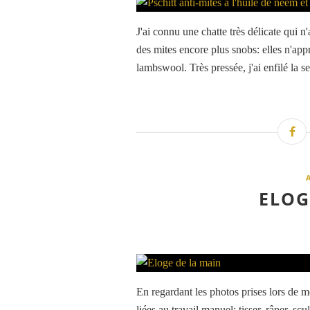
J'ai connu une chatte très délicate qui n
des mites encore plus snobs: elles n'app
lambswool. Très pressée, j'ai enfilé la s
ELOG
En regardant les photos prises lors de m
liées au travail manuel: tisser, râper, sc