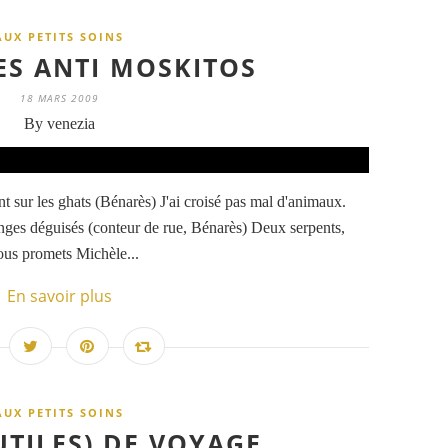
AUX PETITS SOINS
ES ANTI MOSKITOS
18 MARS 2009
By venezia
nt sur les ghats (Bénarès) J'ai croisé pas mal d'animaux.
nges déguisés (conteur de rue, Bénarès) Deux serpents,
vous promets Michèle...
En savoir plus
AUX PETITS SOINS
UTILES) DE VOYAGE