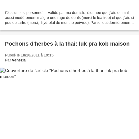
C'est un test personnel… validé par ma dentiste, étonnée que j'aie eu mal
aussi modérement malgré une rage de dents (merci le tea tree) et que j'aie si
peu de tartre (merci, l'hydrolat de menthe poivrée). Partie tout dernièrement
en voyage avec une rage...
Pochons d'herbes à la thai: luk pra kob maison
Publié le 18/10/2011 à 19:15
Par
venezia