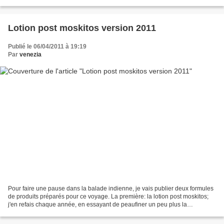
anti-inflammatoire, en faisant...
Lotion post moskitos version 2011
Publié le 06/04/2011 à 19:19
Par
venezia
Pour faire une pause dans la balade indienne, je vais publier deux formules
de produits préparés pour ce voyage. La première: la lotion post moskitos;
j'en refais chaque année, en essayant de peaufiner un peu plus la
formule.Voir ici et ici pour des versions...