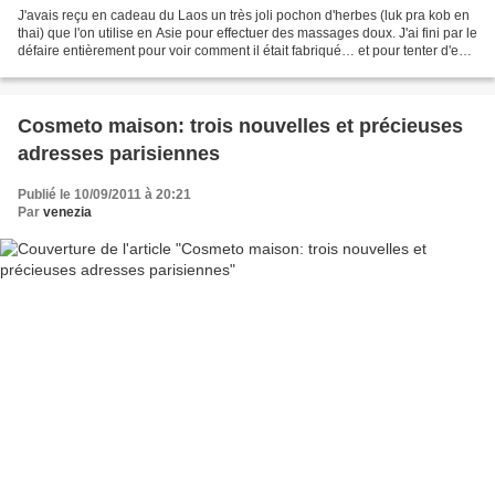
J'avais reçu en cadeau du Laos un très joli pochon d'herbes (luk pra kob en
thai) que l'on utilise en Asie pour effectuer des massages doux. J'ai fini par le
défaire entièrement pour voir comment il était fabriqué… et pour tenter d'en
faire à mon tour....
Cosmeto maison: trois nouvelles et précieuses
adresses parisiennes
Publié le 10/09/2011 à 20:21
Par
venezia