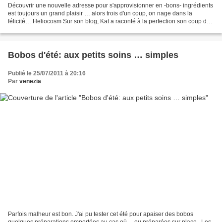
Découvrir une nouvelle adresse pour s'approvisionner en -bons- ingrédients
est toujours un grand plaisir … alors trois d'un coup, on nage dans la
félicité… Heliocosm Sur son blog, Kat a raconté à la perfection son coup de
cœur justifié pour cette nouvelle...
Bobos d'été: aux petits soins … simples
Publié le 25/07/2011 à 20:16
Par
venezia
Parfois malheur est bon. J'ai pu tester cet été pour apaiser des bobos
quelques préparations emportées au cas où… ou préparées sur place . Les