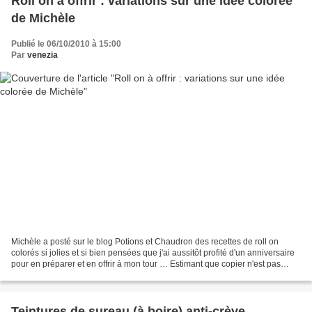
Roll on à offrir : variations sur une idée colorée
de Michèle
Publié le 06/10/2010 à 15:00
Par
venezia
Michèle a posté sur le blog Potions et Chaudron des recettes de roll on
colorés si jolies et si bien pensées que j'ai aussitôt profité d'un anniversaire
pour en préparer et en offrir à mon tour … Estimant que copier n'est pas
jouer, je présente ici ma...
Teintures de sureau (à boire) anti-crève