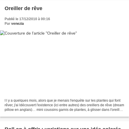
Oreiller de rêve
Publié le 17/12/2010 à 00:16
Par
venezia
I l y a quelques mois, alors que je menais l'enquète sur les plantes qui font
rêver, j'ai ldécouvert l'existence (ici entre autres) des oreillers de rêve (dream
pillow en anglais)… mini coussins garnis de plantes, à glisser dans l'oreiller
pour mieux...