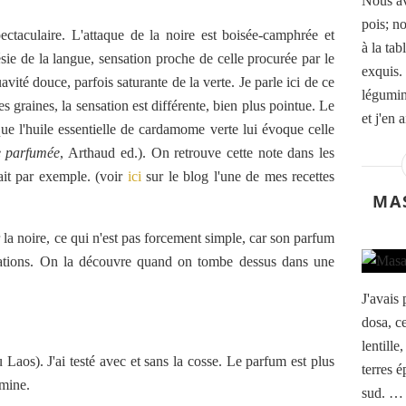
Nous av
pois; n
ectaculaire. L'attaque de la noire est boisée-camphrée et
à la tab
sie de la langue, sensation proche de celle procurée par le
exquis. 
avité douce, parfois saturante de la verte. Je parle ici de ce
légumin
s graines, la sensation est différente, bien plus pointue. Le
et j'en 
e l'huile essentielle de cardamome verte lui évoque celle
e parfumée
, Arthaud ed.). On retrouve cette note dans les
ait par exemple. (voir
ici
sur le blog l'une de mes recettes
MA
r la noire, ce qui n'est pas forcement simple, car son parfum
rations. On la découvre quand on tombe dessus dans une
J'avais
dosa, c
lentill
Laos). J'ai testé avec et sans la cosse. Le parfum est plus
terres é
omine.
sud. … J