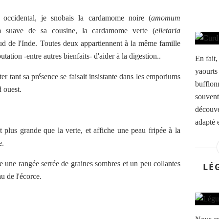
 occidental, je snobais la cardamome noire (
amomum
fum suave de sa cousine, la cardamome verte (
elletaria
ud de l'Inde. Toutes deux appartiennent à la même famille
tation -entre autres bienfaits- d'aider à la digestion..
En fait
yaourts 
r tant sa présence se faisait insistante dans les emporiums
bufflon
d ouest.
souvent 
découve
adapté 
 plus grande que la verte, et affiche une peau fripée à la
e.
une rangée serrée de graines sombres et un peu collantes
LÉ
u de l'écorce.