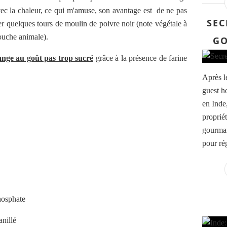
ec la chaleur, ce qui m'amuse, son avantage est de ne pas
SEC
er quelques tours de moulin de poivre noir (note végétale à
touche animale).
G
nge au goût pas trop sucré
grâce à la présence de farine
Après l
guest h
en Inde,
propriét
gourmand
pour rég
hosphate
anillé