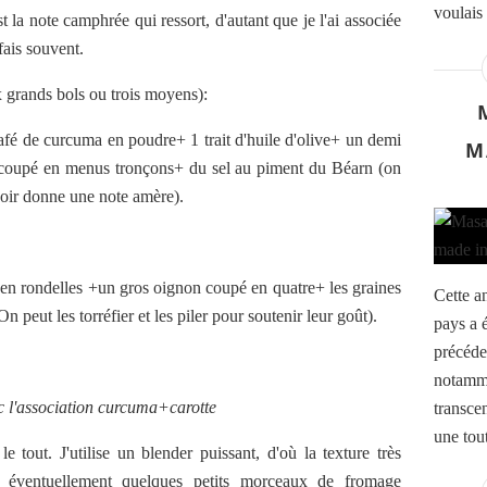
voulais 
st la note camphrée qui ressort, d'autant que je l'ai associée
fais souvent.
x grands bols ou trois moyens):
 café de curcuma en poudre+ 1 trait d'huile d'olive+ un demi
M
et coupé en menus tronçons+ du sel au piment du Béarn (on
 noir donne une note amère).
s en rondelles +un gros oignon coupé en quatre+ les graines
Cette an
peut les torréfier et les piler pour soutenir leur goût).
pays a 
précéde
notammen
c l'association curcuma+carotte
transce
une tout
out. J'utilise un blender puissant, d'où la texture très
t éventuellement quelques petits morceaux de fromage