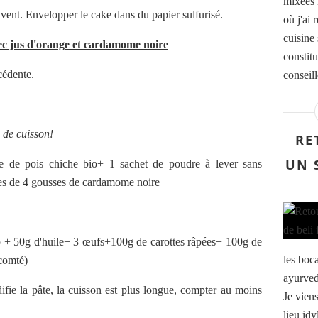
mixées 
vent. Envelopper le cake dans du papier sulfurisé.
où j'ai
cuisine 
vec jus d'orange et cardamome noire
constitu
cédente.
conseil
s de cuisson!
RE
UN 
e de pois chiche bio+ 1 sachet de poudre à lever sans
lées de 4 gousses de cardamome noire
o + 50g d'huile+ 3 œufs+100g de carottes râpées+ 100g de
les boc
comté)
ayurved
ifie la pâte, la cuisson est plus longue, compter au moins
Je vien
lieu id