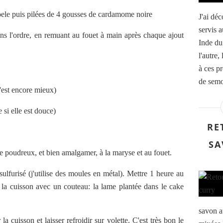
poele puis pilées de 4 gousses de cardamome noire
J'ai dé
servis 
ans l'ordre, en remuant au fouet à main après chaque ajout
Inde du 
l'autre,
à ces p
de semo
c'est encore mieux)
 si elle est douce)
RE
SA
e poudreux, et bien amalgamer, à la maryse et au fouet.
ulfurisé (j'utilise des moules en métal). Mettre 1 heure au
r la cuisson avec un couteau: la lame plantée dans le cake
savon au
a cuisson et laisser refroidir sur volette. C'est très bon le