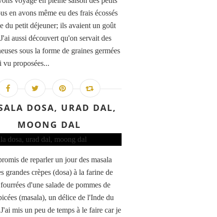
ons voyagé en pleine saison des petits
ous en avons même eu des frais écossés
le du petit déjeuner; ils avaient un goût
J'ai aussi découvert qu'on servait des
euses sous la forme de graines germées
ai vu proposées...
SALA DOSA, URAD DAL,
MOONG DAL
 promis de reparler un jour des masala
es grandes crèpes (dosa) à la farine de
e, fourrées d'une salade de pommes de
picées (masala), un délice de l'Inde du
'ai mis un peu de temps à le faire car je