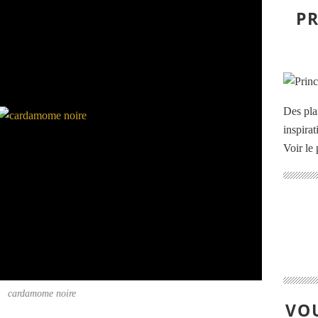
PR
Des pla
inspira
Voir le 
cardamome noire
VOU