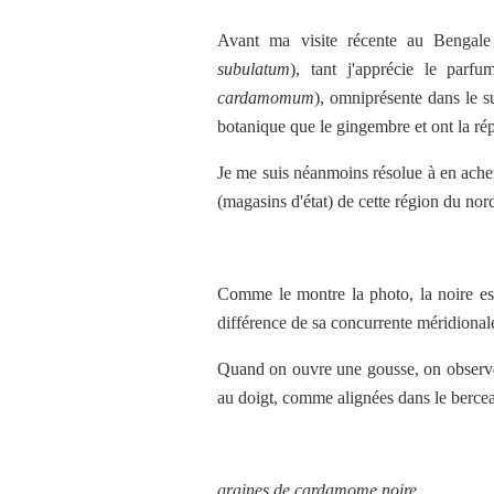
Avant ma visite récente au Bengale
subulatum
), tant j'apprécie le par
cardamomum
), omniprésente dans le s
botanique que le gingembre et ont la répu
Je me suis néanmoins résolue à en achete
(magasins d'état) de cette région du nor
Comme le montre la photo, la noire est
différence de sa concurrente méridional
Quand on ouvre une gousse, on observe 
au doigt, comme alignées dans le bercea
graines de cardamome noire