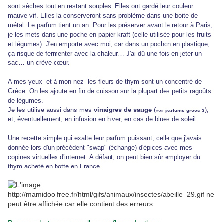
sont sèches tout en restant souples. Elles ont gardé leur couleur
mauve vif. Elles la conserveront sans problème dans une boite de
métal. Le parfum tient un an. Pour les préserver avant le retour à Paris,
je les mets dans une poche en papier kraft (celle utilisée pour les fruits
et légumes). J'en emporte avec moi, car dans un pochon en plastique,
ça risque de fermenter avec la chaleur… J'ai dû une fois en jeter un
sac… un crève-cœur.
A mes yeux -et à mon nez- les fleurs de thym sont un concentré de
Grèce. On les ajoute en fin de cuisson sur la plupart des petits ragoûts
de légumes.
Je les utilise aussi dans mes
vinaigres de sauge
(
),
voir
parfums grecs 3
et, éventuellement, en infusion en hiver, en cas de blues de soleil.
Une recette simple qui exalte leur parfum puissant, celle que j'avais
donnée lors d'un précédent "swap" (échange) d'épices avec mes
copines virtuelles d'internet. A défaut, on peut bien sûr employer du
thym acheté en botte en France.