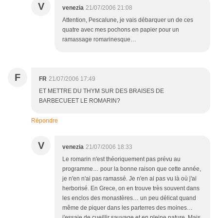
V
venezia
21/07/2006 21:08
Attention, Pescalune, je vais débarquer un de ces
quatre avec mes pochons en papier pour un
ramassage romarinesque…
F
FR
21/07/2006 17:49
ET METTRE DU THYM SUR DES BRAISES DE
BARBECUEET LE ROMARIN?
Répondre
V
venezia
21/07/2006 18:33
Le romarin n'est théoriquement pas prévu au
programme… pour la bonne raison que cette année,
je n'en n'ai pas ramassé. Je n'en ai pas vu là où j'ai
herborisé. En Grece, on en trouve très souvent dans
les enclos des monastères… un peu délicat quand
même de piquer dans les parterres des moines…
j'essaie de cueillir sauvage et en pleine nature. Mais