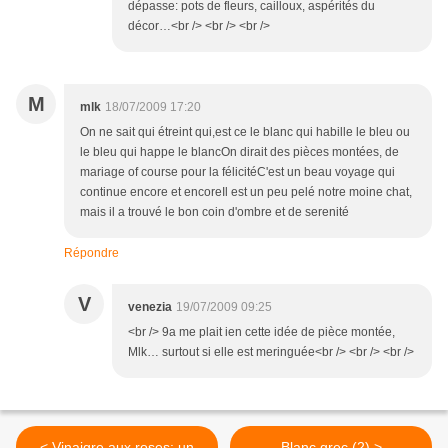
dépasse: pots de fleurs, cailloux, aspérités du
décor…<br /> <br /> <br />
M
mlk
18/07/2009 17:20
On ne sait qui étreint qui,est ce le blanc qui habille le bleu ou
le bleu qui happe le blancOn dirait des pièces montées, de
mariage of course pour la félicitéC'est un beau voyage qui
continue encore et encoreIl est un peu pelé notre moine chat,
mais il a trouvé le bon coin d'ombre et de serenité
Répondre
V
venezia
19/07/2009 09:25
<br /> 9a me plait ien cette idée de pièce montée,
Mlk… surtout si elle est meringuée<br /> <br /> <br />
< Vinaigre aux roses: un
Blanc grec (2) >