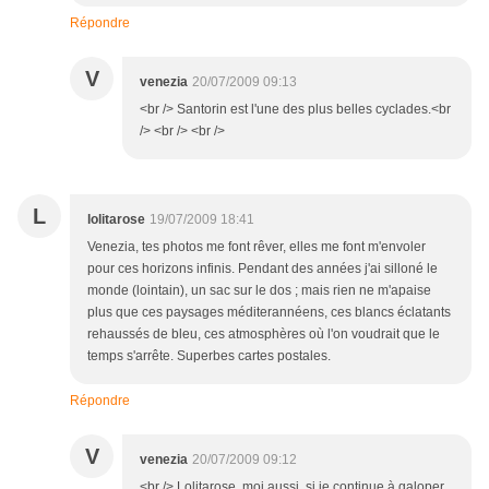
Répondre
V
venezia
20/07/2009 09:13
<br /> Santorin est l'une des plus belles cyclades.<br
/> <br /> <br />
L
lolitarose
19/07/2009 18:41
Venezia, tes photos me font rêver, elles me font m'envoler
pour ces horizons infinis. Pendant des années j'ai silloné le
monde (lointain), un sac sur le dos ; mais rien ne m'apaise
plus que ces paysages méditerannéens, ces blancs éclatants
rehaussés de bleu, ces atmosphères où l'on voudrait que le
temps s'arrête. Superbes cartes postales.
Répondre
V
venezia
20/07/2009 09:12
<br /> Lolitarose, moi aussi, si je continue à galoper