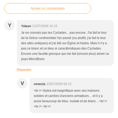
Ajouter un commentaire
Y
Yulaan
21/07/2009 16:15
Je ne connais pas les Cyclades... pas encore. J'ai fait le tour
de la Grèce continentale l'an passé (ou plutôt, j'ai fait le tour
des sites antiques) et j'ai été sur Égine et Hydra. Mais il n'y a
pas ce blanc et ce bleu si caractéristiques des Cyclades.
Encore une facette grecque qui me fait (encore plus) aimer ce
pays.MerciBises
Répondre
V
venezia
23/07/2009 00:12
<br /> Hydra est magnifique avec ses maisons
solides et carrées d'anciens armateurs… et il y a
aussi beaucoup de bleu loulaki et de blanc…<br />
<br /> <br />