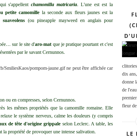
qui s'appellent
chamomilla matricaria
. L'une est est la
ou petite camomille
la seconde aux fleurs jaunes est la
F
u suaveolens
(ou pineapple mayweed en anglais pour
(C
D'U
mbée… sur le site d'
aro-mat
que je pratique pourtant et c'est
présentées par le savant Cernunnos.
clitorie
dix ans,
donne l
de l'eau
premier 
ion ou en compresses, selon Cernunnos.
fleur de
près les mêmes propriétés que la camomille romaine. Elle
n, relaxe le système nerveux, calme les douleurs (y compris
ux de tête d'origine grippale
selon Leclerc. A table, les
t la propriété de provoquer une intense salivation.
LE