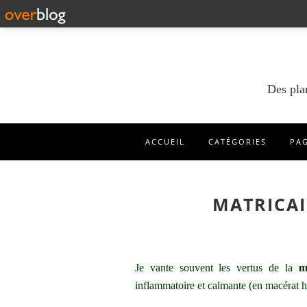
Des pla
ACCUEIL
CATÉGORIES
PA
MATRICAI
Je vante souvent les vertus de la
m
inflammatoire et calmante (en macérat hu