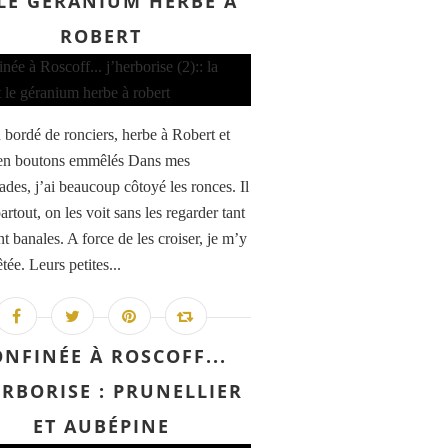
 LE GÉRANIUM HERBE À
ROBERT
bordé de ronciers, herbe à Robert et
 en boutons emmêlés Dans mes
des, j’ai beaucoup côtoyé les ronces. Il
artout, on les voit sans les regarder tant
nt banales. A force de les croiser, je m’y
êtée. Leurs petites...
NFINÉE À ROSCOFF...
ERBORISE : PRUNELLIER
ET AUBÉPINE