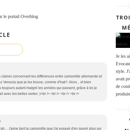
r le portail Overblog
TRO
MÉ
CLE
Je les a
Evocate
style. J
os claires concernant les différences entre camomille allemande et
avait p
z Venezia que je les trouve, comme d'hab'! Alors... et bien
de coni
s toujours autant malgré les années qui passent, grâce à toi je
produire
 avec les belles vertes :)<br /> <br /> <br /> <br />
6
rah… j'aime tant la camomille que j'ai essayé d'en savoir plus sur