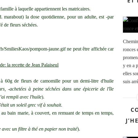
ET
amille à laquelle appartiennent les matricaires.
d. marabout) la dose quotidienne, pour un adulte, est -par
fé de fleurs séchées.
Chemin 
ronces
promena
: la recette de Jean Palaiseul
y en a p
elles so
à 60g de fleurs de camomille pour un demi-litre d'huile
suis arr
rs, -achetées à peine séchées dans une épicerie de l'île
'ai rempli avec l'huile
).
'était un soleil grec vif à souhait
.
CO
 au bain marie, à couvert, en remuant de temps en temps,
J’H
 avec un filtre à thé en papier non traité
).