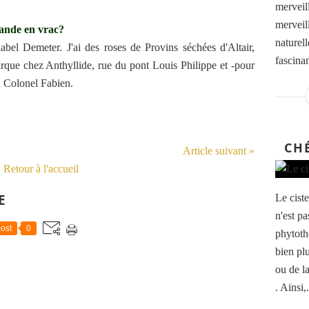
merveil
merveil
mande en vrac?
naturel
abel Demeter. J'ai des roses de Provins séchées d'Altair,
fascinan
arque chez Anthyllide, rue du pont Louis Philippe et -pour
u Colonel Fabien.
CH
Article suivant »
Retour à l'accueil
E
Le ciste
n'est pa
ost
0
phytoth
bien plu
ou de la
. Ainsi,.