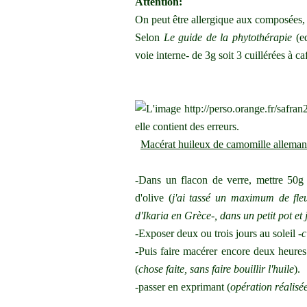
Attention:
On peut être allergique aux composées, f
Selon
Le guide de la phytothérapie
(e
voie interne- de 3g soit 3 cuillérées à ca
Macérat huileux de camomille allemande
-Dans un flacon de verre, mettre 50g 
d'olive (
j'ai tassé un maximum de fleu
d'Ikaria en Grèce-, dans un petit pot et j
-Exposer deux ou trois jours au soleil -
c
-Puis faire macérer encore deux heures
(
chose faite, sans faire bouillir l'huile
).
-passer en exprimant (
opération réalisée