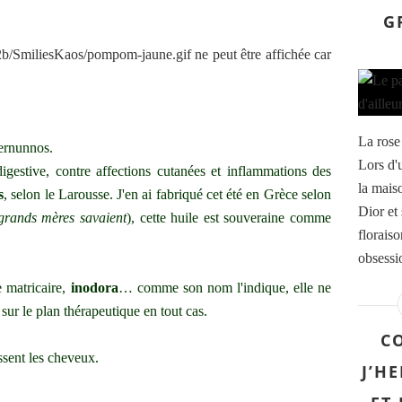
G
La rose 
Cernunnos.
Lors d'u
digestive, contre affections cutanées et inflammations des
la mais
s
, selon le Larousse. J'en ai fabriqué cet été en Grèce selon
Dior et
grands mères savaient
), cette huile est souveraine comme
florais
obsessio
 matricaire,
inodora
… comme son nom l'indique, elle ne
sur le plan thérapeutique en tout cas.
CO
ssent les cheveux.
J’HE