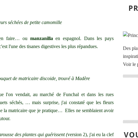
PR
eurs séchées de petite camomille
m'en faire… ou
manzanilla
en espagnol. Dans les pays
est l'une des tisanes digestives les plus répandues.
Des pla
inspira
Voir le 
ouquet de matricaire discoide, trouvé à Madère
e l'on vendait, au marché de Funchal et dans les rues
uets séchés, … mais surprise, j'ai constaté que les fleurs
de la matricaire que je pratique… Elles ne semblaient avoir
utour.
VOU
arousse des plantes qui guérissent (
version 2), j'ai eu la clef