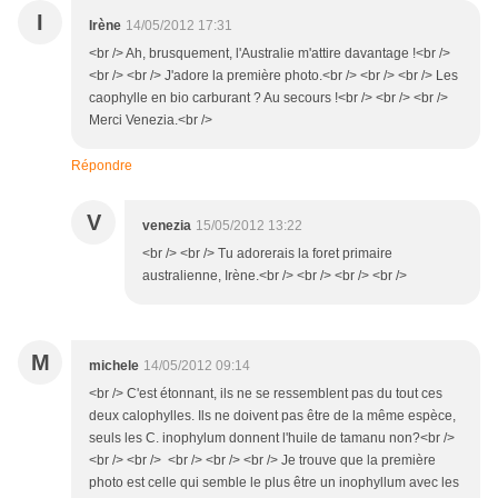
I
Irène
14/05/2012 17:31
<br /> Ah, brusquement, l'Australie m'attire davantage !<br />
<br /> <br /> J'adore la première photo.<br /> <br /> <br /> Les
caophylle en bio carburant ? Au secours !<br /> <br /> <br />
Merci Venezia.<br />
Répondre
V
venezia
15/05/2012 13:22
<br /> <br /> Tu adorerais la foret primaire
australienne, Irène.<br /> <br /> <br /> <br />
M
michele
14/05/2012 09:14
<br /> C'est étonnant, ils ne se ressemblent pas du tout ces
deux calophylles. Ils ne doivent pas être de la même espèce,
seuls les C. inophylum donnent l'huile de tamanu non?<br />
<br /> <br /> <br /> <br /> <br /> Je trouve que la première
photo est celle qui semble le plus être un inophyllum avec les